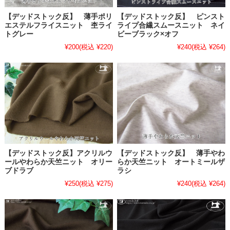
【デッドストック反】 薄手ポリ
【デッドストック反】 ピンスト
エステルフライスニット 杢ライ
ライプ合繊スムースニット ネイ
トグレー
ビーブラック×オフ
¥200
(税込 ¥220)
¥240
(税込 ¥264)
【デッドストック反】アクリルウ
【デッドストック反】 薄手やわ
ールやわらか天竺ニット オリー
らか天竺ニット オートミールザ
ブドラブ
ラシ
¥250
(税込 ¥275)
¥240
(税込 ¥264)