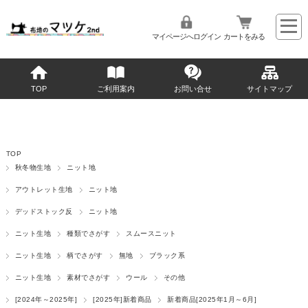
マイページへログイン
カートをみる
TOP
ご利用案内
お問い合せ
サイトマップ
TOP
秋冬物生地
ニット地
アウトレット生地
ニット地
デッドストック反
ニット地
ニット生地
種類でさがす
スムースニット
ニット生地
柄でさがす
無地
ブラック系
ニット生地
素材でさがす
ウール
その他
[2024年～2025年]
[2025年]新着商品
新着商品[2025年1月～6月]