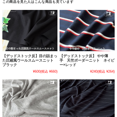
この商品を見た人はこんな商品も見ています
【デッドストック反】目の詰まっ
【デッドストック反】 やや薄
た圧縮風ウールスムースニット
手 天竺ボーダーニット ネイビ
ブラック
ー×レッド
¥600
(税込 ¥660)
¥240
(税込 ¥264)