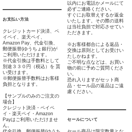
以内にお電話かメールにて
必ずご連絡ください。
すぐにお取替えするか返金
お支払い方法
いたします。その際の送料
は当社負担で対応させてい
クレジットカード決済、ペ
ただきます。
イペイ、楽天ペイ、
Amazon Pay、代金引換、
※お客様都合による返品・
郵便振替(ゆうちょ銀行)が
交換は原則としてお受けい
ご利用いただけます。
たしかねます。
※代金引換は手数料として
ご不明な点などは、お買い
別途３３０円（税込）を 貰
物の前に予めご質問くださ
い受けます。
い。
※郵便振替手数料はお客様
恐れ入りますがセット商
負担となります。
品・セール品の返品はご遠
慮ください。
【サンプルのみのご注文の
場合】
クレジット決済・ペイペ
イ・楽天ペイ・Amazon
Payはご利用いただけませ
セールについて
ん。
代金引換、郵便振替(ゆうち
セール商品は限定数量とな