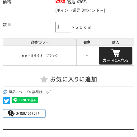
¥330
価格:
(税込 ¥363)
[ポイント還元 3ポイント～]
数量:
×５０ｃｍ
品番/カラー
在庫
購入
ｎｐ－８６５８ ブラック
○
返品についての詳細はこちら