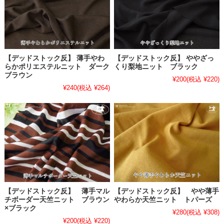
【デッドストック反】 薄手やわ
【デッドストック反】 ややざっ
らかポリエステルニット ダーク
くり梨地ニット ブラック
ブラウン
¥200
(税込 ¥220)
¥240
(税込 ¥264)
【デッドストック反】 薄手マル
【デッドストック反】 やや薄手
チボーダー天竺ニット ブラウン
やわらか天竺ニット トパーズ
×ブラック
¥280
(税込 ¥308)
¥200
(税込 ¥220)