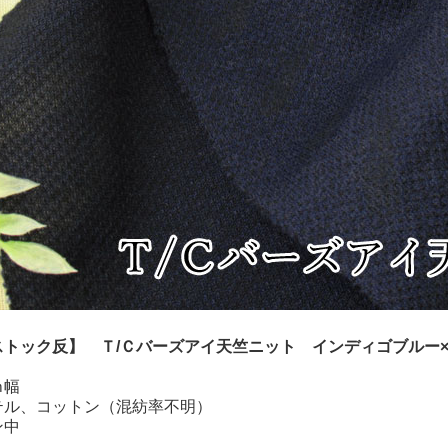
ストック反】 Ｔ/Ｃバーズアイ天竺ニット インディゴブルー
ｍ幅
テル、コットン（混紡率不明）
ン中