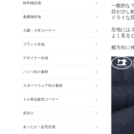
秋冬物生地
一般的な
目が少し
春夏物生地
ドライな
生地には２
入園・入学コーナー
よく見る
ブランド生地
横方向に
デザイナー生地
パンツ向け素材
スポーツウェア向け素材
１ｍ単位販売コーナー
反売り
あったか！起毛生地