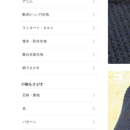
デニム
帆布(ハンプ)生地
ラミネート・キルト
撥水・防水生地
舞台衣装生地
柄でさがす
小物をさがす
芯材・裏地
糸
パターン