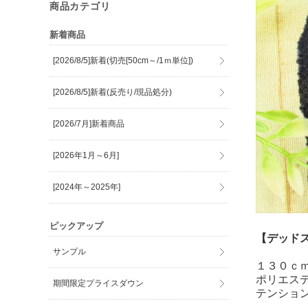
商品カテゴリ
新着商品
[2026/8/5]新着(切売[50cm～/1ｍ単位])
[2026/8/5]新着(反売り/現品処分)
[2026/7月]新着商品
[2026年1月～6月]
[2024年～2025年]
ピックアップ
【デッド
サンプル
１３０ｃ
ポリエス
期間限定プライスダウン
テンショ