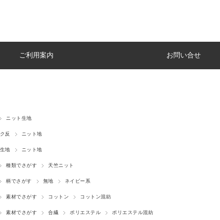
ご利用案内
お問い合せ
ニット生地
ク反
ニット地
生地
ニット地
種類でさがす
天竺ニット
柄でさがす
無地
ネイビー系
素材でさがす
コットン
コットン混紡
素材でさがす
合繊
ポリエステル
ポリエステル混紡