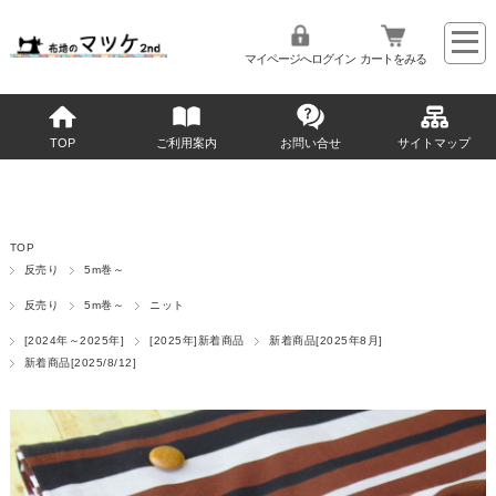
マイページへログイン
カートをみる
TOP
ご利用案内
お問い合せ
サイトマップ
TOP
反売り
5m巻～
反売り
5m巻～
ニット
[2024年～2025年]
[2025年]新着商品
新着商品[2025年8月]
新着商品[2025/8/12]