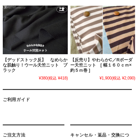
【デッドストック反】 なめらか
【反売り】やわらかC／Rボーダ
な肌触り！ウール天竺ニット ブ
ー天竺ニット [ 幅１６０ｃｍ×
ラック
約５ｍ巻 ]
¥380
(税込 ¥418)
¥1,900
(税込 ¥2,090)
ご利用ガイド
ご注文方法
キャンセル・返品・交換につ