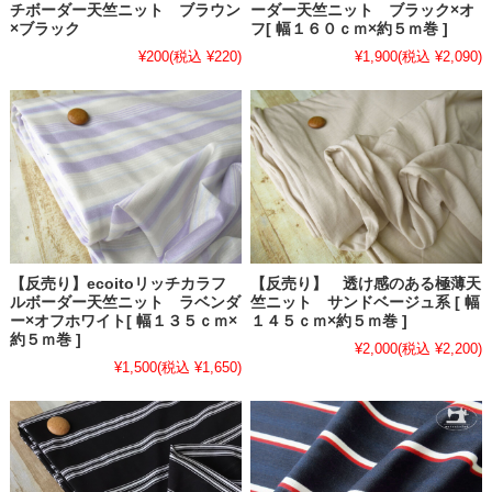
チボーダー天竺ニット ブラウン
ーダー天竺ニット ブラック×オ
×ブラック
フ[ 幅１６０ｃｍ×約５ｍ巻 ]
¥200
(税込 ¥220)
¥1,900
(税込 ¥2,090)
【反売り】ecoitoリッチカラフ
【反売り】 透け感のある極薄天
ルボーダー天竺ニット ラベンダ
竺ニット サンドベージュ系 [ 幅
ー×オフホワイト[ 幅１３５ｃｍ×
１４５ｃｍ×約５ｍ巻 ]
約５ｍ巻 ]
¥2,000
(税込 ¥2,200)
¥1,500
(税込 ¥1,650)