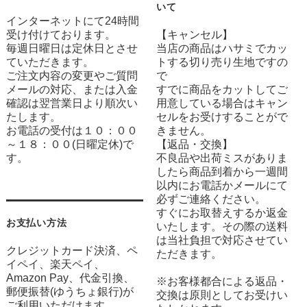
いて
インターネットにて24時間
受け付けております。
【キャンセル】
毎週日曜日は定休日とさせ
当店の商品はハサミでカッ
ていただきます。
トする切り売り生地ですの
ご注文内容の変更やご質問
で
メールの対応、または入金
すでに商品をカットしてご
確認は翌営業日より順次い
用意している場合はキャン
たします。
セルをお受けすることがで
お電話の受付は１０：００
きません。
～１８：００(日曜定休)で
【返品・交換】
す。
不良品や出荷ミスがありま
したら商品到着から一週間
以内にお電話かメールにて
必ずご連絡ください。
すぐにお取替えするか返金
お支払い方法
いたします。その際の送料
は当社負担で対応させてい
クレジットカード決済、ペ
ただきます。
イペイ、楽天ペイ、
Amazon Pay、代金引換、
※お客様都合による返品・
郵便振替(ゆうちょ銀行)が
交換は原則としてお受けい
ご利用いただけます。