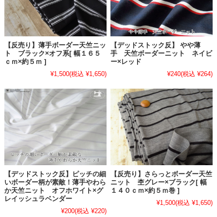
【反売り】薄手ボーダー天竺ニッ
【デッドストック反】 やや薄
ト ブラック×オフ系[ 幅１６５
手 天竺ボーダーニット ネイビ
ｃｍ×約５ｍ ]
ー×レッド
¥1,500
(税込 ¥1,650)
¥240
(税込 ¥264)
【デッドストック反】ピッチの細
【反売り】さらっとボーダー天竺
いボーダー柄が素敵！薄手やわら
ニット 杢グレー×ブラック[ 幅
か天竺ニット オフホワイト×グ
１４０ｃｍ×約５ｍ巻 ]
レイッシュラベンダー
¥1,500
(税込 ¥1,650)
¥200
(税込 ¥220)