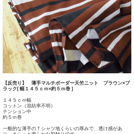
【反売り】 薄手マルチボーダー天竺ニット ブラウン×ブ
ラック[ 幅１４５ｃｍ×約５ｍ巻 ]
１４５ｃｍ幅
コットン（混紡率不明）
テンション中
約５ｍ巻
一般的な薄手のＴシャツ地くらいの厚みで、透け感があ