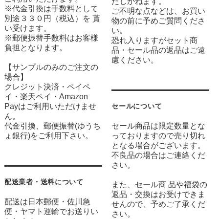
たしかねます。
※代金引換は手数料として
ご不明な点などは、お買い
別途３３０円（税込）を 貰
物の前に予めご質問くださ
い受けます。
い。
※郵便振替手数料はお客様
恐れ入りますがセット商
負担となります。
品・セール品の返品はご遠
慮ください。
【サンプルのみのご注文の
場合】
クレジット決済・ペイペ
イ・楽天ペイ・Amazon
Payはご利用いただけませ
セールについて
ん。
代金引換、郵便振替(ゆうち
セール商品は限定数量とな
ょ銀行)をご利用下さい。
っておりますので売り切れ
となる場合がございます。
不良品の場合はご連絡くだ
さい。
配送業者・送料について
また、セール商 品や福袋の
返品・交換はお受けできま
配送は日本郵便・佐川急
せんので、予めご了承くだ
便・ヤマト運輸でお送りい
さい。