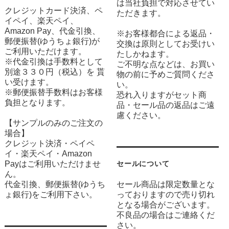
は当社負担で対応させてい
クレジットカード決済、ペ
ただきます。
イペイ、楽天ペイ、
Amazon Pay、代金引換、
※お客様都合による返品・
郵便振替(ゆうちょ銀行)が
交換は原則としてお受けい
ご利用いただけます。
たしかねます。
※代金引換は手数料として
ご不明な点などは、お買い
別途３３０円（税込）を 貰
物の前に予めご質問くださ
い受けます。
い。
※郵便振替手数料はお客様
恐れ入りますがセット商
負担となります。
品・セール品の返品はご遠
慮ください。
【サンプルのみのご注文の
場合】
クレジット決済・ペイペ
イ・楽天ペイ・Amazon
Payはご利用いただけませ
セールについて
ん。
代金引換、郵便振替(ゆうち
セール商品は限定数量とな
ょ銀行)をご利用下さい。
っておりますので売り切れ
となる場合がございます。
不良品の場合はご連絡くだ
さい。