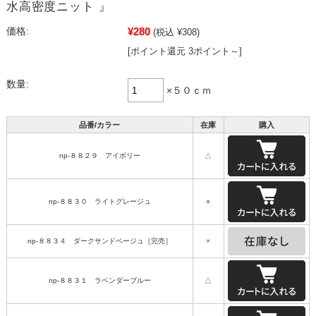
水高密度ニット 』
¥280
価格:
(税込 ¥308)
[ポイント還元 3ポイント～]
数量:
×５０ｃｍ
品番/カラー
在庫
購入
np-８８２９ アイボリー
△
np-８８３０ ライトグレージュ
○
np-８８３４ ダークサンドベージュ［完売］
×
np-８８３１ ラベンダーブルー
△