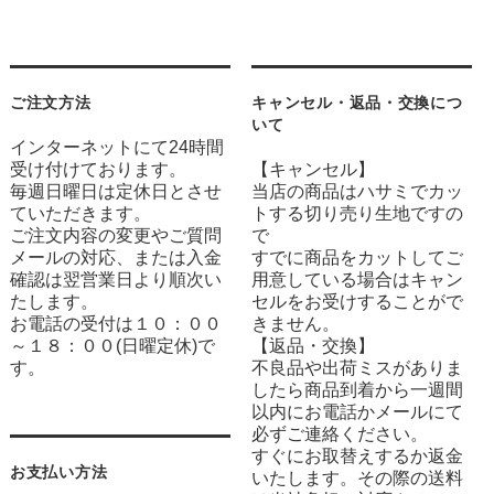
ご注文方法
キャンセル・返品・交換につ
いて
インターネットにて24時間
受け付けております。
【キャンセル】
毎週日曜日は定休日とさせ
当店の商品はハサミでカッ
ていただきます。
トする切り売り生地ですの
ご注文内容の変更やご質問
で
メールの対応、または入金
すでに商品をカットしてご
確認は翌営業日より順次い
用意している場合はキャン
たします。
セルをお受けすることがで
お電話の受付は１０：００
きません。
～１８：００(日曜定休)で
【返品・交換】
す。
不良品や出荷ミスがありま
したら商品到着から一週間
以内にお電話かメールにて
必ずご連絡ください。
すぐにお取替えするか返金
お支払い方法
いたします。その際の送料