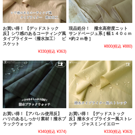
お買い得！ 【デッドストック
現品処分！ 撥水高密度ニット
反】シワ感のあるコーティング風
サンドベージュ系 [ 幅１４０ｃｍ
タイプライター〈撥水加工〉 ビ
×約２ｍ巻 ]
スケット
¥800
(税込 ¥880)
¥330
(税込 ¥363)
お買い得！【アパレル使用反】
お買い得！ 【デッドストック
ハリのあるしっかり素材！撥水ブ
反】撥水タイプライター風ストレ
ラックウォッチ
ッチ ジャスミンイエロー
¥340
(税込 ¥374)
¥330
(税込 ¥363)