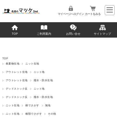
マイページへログイン
カートをみる
TOP
ご利用案内
お問い合せ
サイトマップ
TOP
春夏物生地
ニット生地
アウトレット生地
ニット地
アウトレット生地
撥水・防水生地
デッドストック反
ニット地
デッドストック反
撥水・防水生地
ニット生地
柄でさがす
無地
ニット生地
種類でさがす
その他