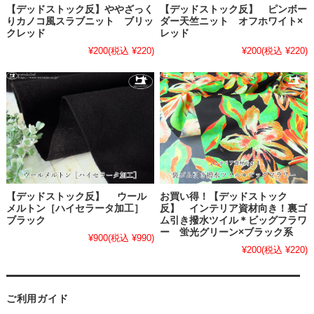
【デッドストック反】ややざっく
【デッドストック反】 ピンボー
りカノコ風スラブニット ブリッ
ダー天竺ニット オフホワイト×
クレッド
レッド
¥200
(税込 ¥220)
¥200
(税込 ¥220)
【デッドストック反】 ウール
お買い得！【デッドストック
メルトン［ハイセラータ加工］
反】 インテリア資材向き！裏ゴ
ブラック
ム引き撥水ツイル＊ビッグフラワ
ー 蛍光グリーン×ブラック系
¥900
(税込 ¥990)
¥200
(税込 ¥220)
ご利用ガイド