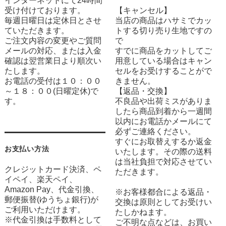
インターネットにて24時間
受け付けております。
【キャンセル】
毎週日曜日は定休日とさせ
当店の商品はハサミでカッ
ていただきます。
トする切り売り生地ですの
ご注文内容の変更やご質問
で
メールの対応、または入金
すでに商品をカットしてご
確認は翌営業日より順次い
用意している場合はキャン
たします。
セルをお受けすることがで
お電話の受付は１０：００
きません。
～１８：００(日曜定休)で
【返品・交換】
す。
不良品や出荷ミスがありま
したら商品到着から一週間
以内にお電話かメールにて
必ずご連絡ください。
すぐにお取替えするか返金
お支払い方法
いたします。その際の送料
は当社負担で対応させてい
クレジットカード決済、ペ
ただきます。
イペイ、楽天ペイ、
Amazon Pay、代金引換、
※お客様都合による返品・
郵便振替(ゆうちょ銀行)が
交換は原則としてお受けい
ご利用いただけます。
たしかねます。
※代金引換は手数料として
ご不明な点などは、お買い