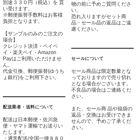
別途３３０円（税込）を 貰
物の前に予めご質問くださ
い受けます。
い。
※郵便振替手数料はお客様
恐れ入りますがセット商
負担となります。
品・セール品の返品はご遠
慮ください。
【サンプルのみのご注文の
場合】
クレジット決済・ペイペ
イ・楽天ペイ・Amazon
Payはご利用いただけませ
セールについて
ん。
代金引換、郵便振替(ゆうち
セール商品は限定数量とな
ょ銀行)をご利用下さい。
っておりますので売り切れ
となる場合がございます。
不良品の場合はご連絡くだ
さい。
配送業者・送料について
また、セール商 品や福袋の
返品・交換はお受けできま
配送は日本郵便・佐川急
せんので、予めご了承くだ
便・ヤマト運輸でお送りい
さい。
たします。
・通常配送/全国一律８８０