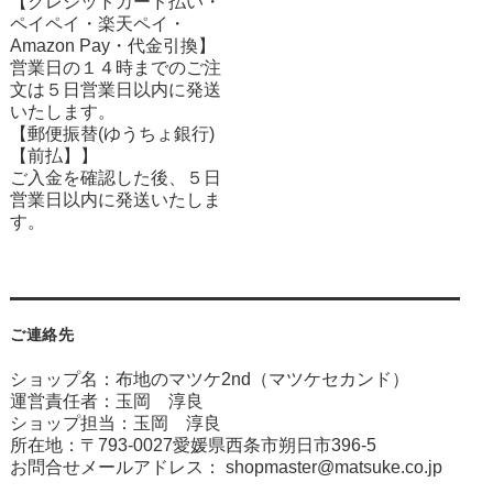
【クレジットカード払い・
ペイペイ・楽天ペイ・
Amazon Pay・
代金引換】
営業日の１４時までのご注
文は５日営業日以内に発送
いたします。
【郵便振替(ゆうちょ銀行)
【前払】】
ご入金を確認した後、５日
営業日以内に発送いたしま
す。
ご連絡先
ショップ名：布地のマツケ2nd（マツケセカンド）
運営責任者：玉岡 淳良
ショップ担当：玉岡 淳良
所在地：〒793-0027愛媛県西条市朔日市396-5
お問合せメールアドレス：
shopmaster@matsuke.co.jp