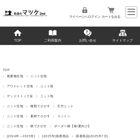
マイページへログイン
カートをみる
TOP
ご利用案内
お問い合せ
サイトマップ
TOP
春夏物生地
ニット生地
アウトレット生地
ニット地
デッドストック反
ニット地
ニット生地
種類でさがす
天竺ニット
ニット生地
素材でさがす
コットン
ニット生地
柄でさがす
ボーダー柄【春/夏向け】
[2024年～2025年]
[2025年]新着商品
新着商品[2025年7月]