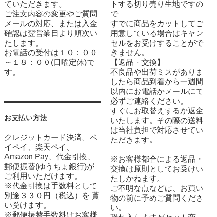
ていただきます。
トする切り売り生地ですの
ご注文内容の変更やご質問
で
メールの対応、または入金
すでに商品をカットしてご
確認は翌営業日より順次い
用意している場合はキャン
たします。
セルをお受けすることがで
お電話の受付は１０：００
きません。
～１８：００(日曜定休)で
【返品・交換】
す。
不良品や出荷ミスがありま
したら商品到着から一週間
以内にお電話かメールにて
必ずご連絡ください。
すぐにお取替えするか返金
お支払い方法
いたします。その際の送料
は当社負担で対応させてい
クレジットカード決済、ペ
ただきます。
イペイ、楽天ペイ、
Amazon Pay、代金引換、
※お客様都合による返品・
郵便振替(ゆうちょ銀行)が
交換は原則としてお受けい
ご利用いただけます。
たしかねます。
※代金引換は手数料として
ご不明な点などは、お買い
別途３３０円（税込）を 貰
物の前に予めご質問くださ
い受けます。
い。
※郵便振替手数料はお客様