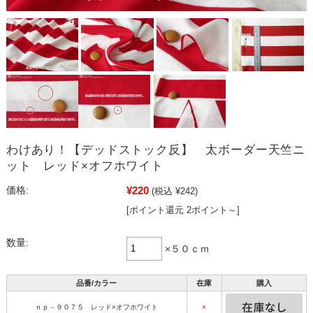
わけあり！【デッドストック反】 太ボーダー天竺ニ
ット レッド×オフホワイト
¥220
価格:
(税込 ¥242)
[ポイント還元 2ポイント～]
数量:
×５０ｃｍ
品番/カラー
在庫
購入
ｎｐ－９０７５ レッド×オフホワイト
×