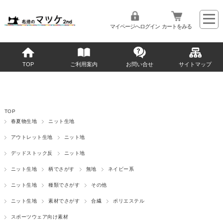
マイページへログイン
カートをみる
TOP
ご利用案内
お問い合せ
サイトマップ
TOP
春夏物生地
ニット生地
アウトレット生地
ニット地
デッドストック反
ニット地
ニット生地
柄でさがす
無地
ネイビー系
ニット生地
種類でさがす
その他
ニット生地
素材でさがす
合繊
ポリエステル
スポーツウェア向け素材