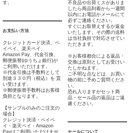
す。
不良品や出荷ミスがありま
したら商品到着から一週間
以内にお電話かメールにて
必ずご連絡ください。
すぐにお取替えするか返金
お支払い方法
いたします。その際の送料
は当社負担で対応させてい
クレジットカード決済、ペ
ただきます。
イペイ、楽天ペイ、
Amazon Pay、代金引換、
※お客様都合による返品・
郵便振替(ゆうちょ銀行)が
交換は原則としてお受けい
ご利用いただけます。
たしかねます。
※代金引換は手数料として
ご不明な点などは、お買い
別途３３０円（税込）を 貰
物の前に予めご質問くださ
い受けます。
い。
※郵便振替手数料はお客様
恐れ入りますがセット商
負担となります。
品・セール品の返品はご遠
慮ください。
【サンプルのみのご注文の
場合】
クレジット決済・ペイペ
イ・楽天ペイ・Amazon
Payはご利用いただけませ
セールについて