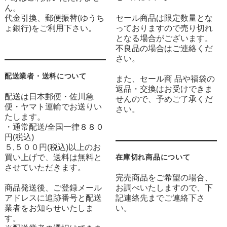
ん。
代金引換、郵便振替(ゆうち
セール商品は限定数量とな
ょ銀行)をご利用下さい。
っておりますので売り切れ
となる場合がございます。
不良品の場合はご連絡くだ
さい。
配送業者・送料について
また、セール商 品や福袋の
返品・交換はお受けできま
配送は日本郵便・佐川急
せんので、予めご了承くだ
便・ヤマト運輸でお送りい
さい。
たします。
・通常配送/全国一律８８０
円(税込)
５,５００円(税込)以上のお
買い上げで、送料は無料と
在庫切れ商品について
させていただきます。
完売商品をご希望の場合、
商品発送後、ご登録メール
お調べいたしますので、下
アドレスに追跡番号と配送
記連絡先までご連絡下さ
業者をお知らせいたしま
い。
す。