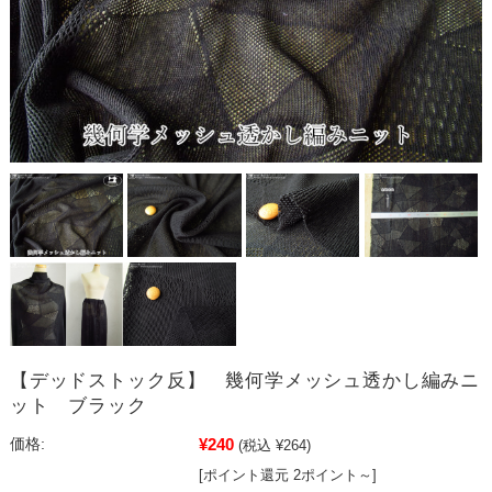
【デッドストック反】 幾何学メッシュ透かし編みニ
ット ブラック
¥240
価格:
(税込 ¥264)
[ポイント還元 2ポイント～]