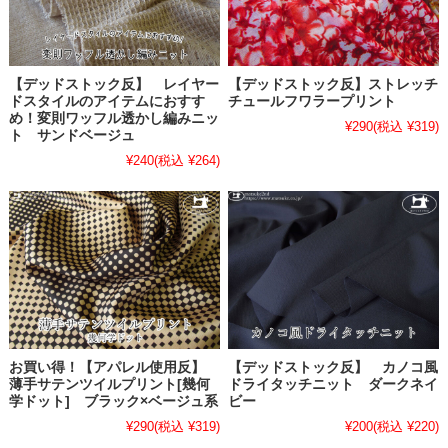
【デッドストック反】 レイヤー
【デッドストック反】ストレッチ
ドスタイルのアイテムにおすす
チュールフワラープリント
め！変則ワッフル透かし編みニッ
¥290
(税込 ¥319)
ト サンドベージュ
¥240
(税込 ¥264)
お買い得！【アパレル使用反】
【デッドストック反】 カノコ風
薄手サテンツイルプリント[幾何
ドライタッチニット ダークネイ
学ドット] ブラック×ベージュ系
ビー
¥290
(税込 ¥319)
¥200
(税込 ¥220)