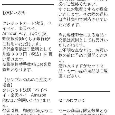
必ずご連絡ください。
すぐにお取替えするか返金
お支払い方法
いたします。その際の送料
は当社負担で対応させてい
クレジットカード決済、ペ
ただきます。
イペイ、楽天ペイ、
Amazon Pay、代金引換、
※お客様都合による返品・
郵便振替(ゆうちょ銀行)が
交換は原則としてお受けい
ご利用いただけます。
たしかねます。
※代金引換は手数料として
ご不明な点などは、お買い
別途３３０円（税込）を 貰
物の前に予めご質問くださ
い受けます。
い。
※郵便振替手数料はお客様
恐れ入りますがセット商
負担となります。
品・セール品の返品はご遠
慮ください。
【サンプルのみのご注文の
場合】
クレジット決済・ペイペ
イ・楽天ペイ・Amazon
Payはご利用いただけませ
セールについて
ん。
代金引換、郵便振替(ゆうち
セール商品は限定数量とな