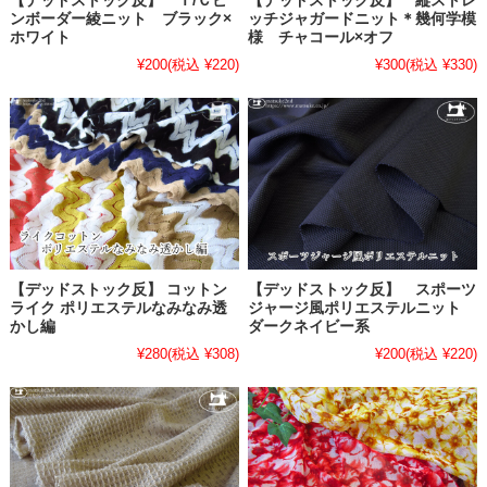
【デッドストック反】 Ｔ/Ｃピ
【デッドストック反】 縦ストレ
ンボーダー綾ニット ブラック×
ッチジャガードニット＊幾何学模
ホワイト
様 チャコール×オフ
¥200
(税込 ¥220)
¥300
(税込 ¥330)
【デッドストック反】 コットン
【デッドストック反】 スポーツ
ライク ポリエステルなみなみ透
ジャージ風ポリエステルニット
かし編
ダークネイビー系
¥280
(税込 ¥308)
¥200
(税込 ¥220)