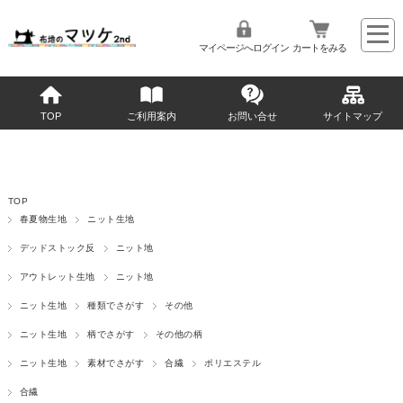
マイページへログイン
カートをみる
TOP
ご利用案内
お問い合せ
サイトマップ
TOP
春夏物生地
ニット生地
デッドストック反
ニット地
アウトレット生地
ニット地
ニット生地
種類でさがす
その他
ニット生地
柄でさがす
その他の柄
ニット生地
素材でさがす
合繊
ポリエステル
合繊