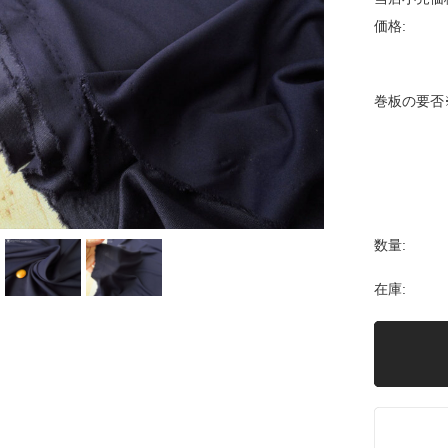
価格:
巻板の要否
数量:
在庫: