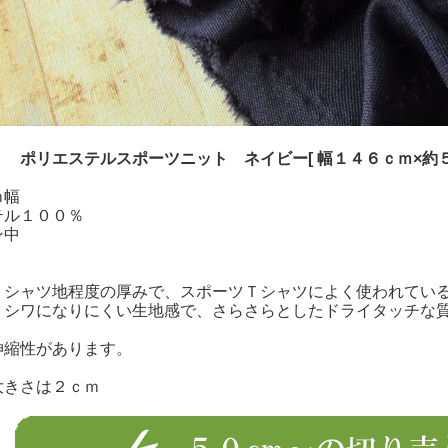
 ポリエステルスポーツニット ネイビー[ 幅１４６ｃｍ×約５
ｍ幅
テル１００％
ン中
Ｔシャツ地程度の厚みで、スポーツＴシャツによく使われてい
、シワになりにくい生地感で、さらさらとしたドライタッチな
伸縮性があります。
大きさは２ｃｍ