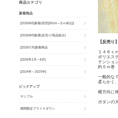
商品カテゴリ
新着商品
[2026/8/5]新着(切売[50cm～/1ｍ単位])
[2026/8/5]新着(反売り/現品処分)
【反売り】
[2026/7月]新着商品
１４６ｃ
ポリエス
[2026年1月～6月]
テンショ
約５ｍ巻
[2024年～2025年]
一般的な
柔らかく
ピックアップ
横方向に
サンプル
ボタンの
期間限定プライスダウン