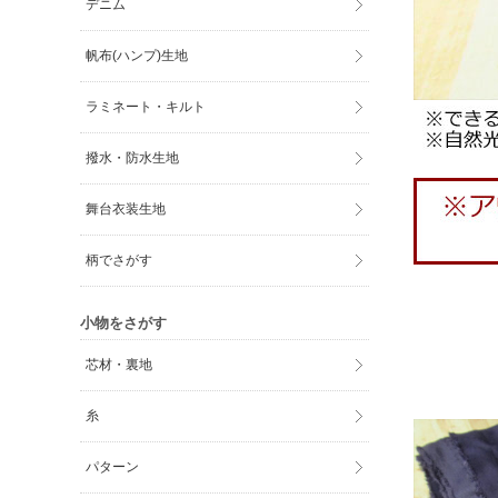
デニム
帆布(ハンプ)生地
ラミネート・キルト
撥水・防水生地
舞台衣装生地
柄でさがす
小物をさがす
芯材・裏地
糸
パターン