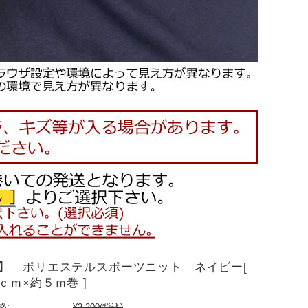
】 ポリエステルスポーツニット ネイビー[
ｃｍ×約５ｍ巻 ]
格:
¥2,200
(税込)