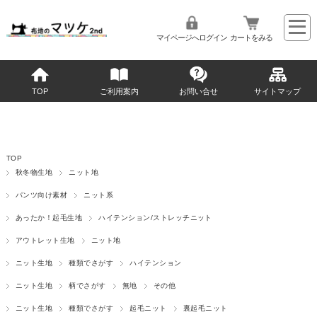
マイページへログイン
カートをみる
TOP
ご利用案内
お問い合せ
サイトマップ
TOP
秋冬物生地
ニット地
パンツ向け素材
ニット系
あったか！起毛生地
ハイテンション/ストレッチニット
アウトレット生地
ニット地
ニット生地
種類でさがす
ハイテンション
ニット生地
柄でさがす
無地
その他
ニット生地
種類でさがす
起毛ニット
裏起毛ニット