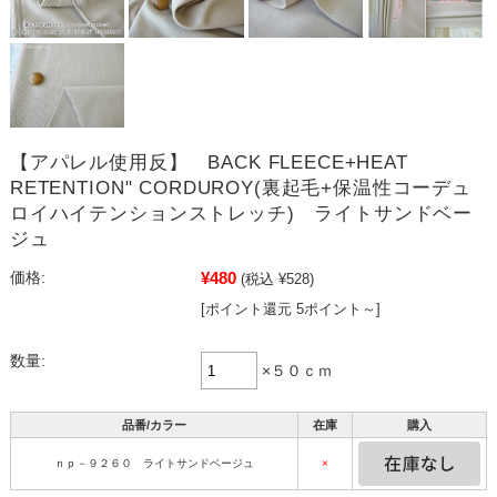
【アパレル使用反】 BACK FLEECE+HEAT
RETENTION" CORDUROY(裏起毛+保温性コーデュ
ロイハイテンションストレッチ) ライトサンドベー
ジュ
¥480
価格:
(税込 ¥528)
[ポイント還元 5ポイント～]
数量:
×５０ｃｍ
品番/カラー
在庫
購入
ｎｐ－９２６０ ライトサンドベージュ
×