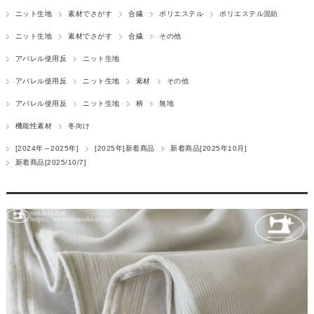
ニット生地
素材でさがす
合繊
ポリエステル
ポリエステル混紡
ニット生地
素材でさがす
合繊
その他
アパレル使用反
ニット生地
アパレル使用反
ニット生地
素材
その他
アパレル使用反
ニット生地
柄
無地
機能性素材
冬向け
[2024年～2025年]
[2025年]新着商品
新着商品[2025年10月]
新着商品[2025/10/7]