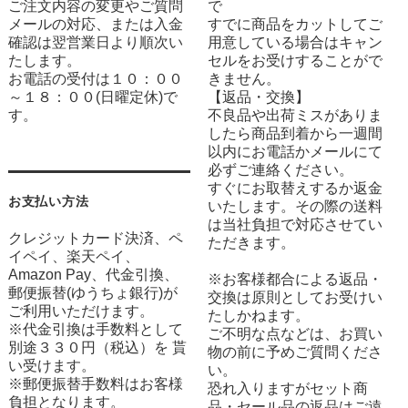
ご注文内容の変更やご質問
で
メールの対応、または入金
すでに商品をカットしてご
確認は翌営業日より順次い
用意している場合はキャン
たします。
セルをお受けすることがで
お電話の受付は１０：００
きません。
～１８：００(日曜定休)で
【返品・交換】
す。
不良品や出荷ミスがありま
したら商品到着から一週間
以内にお電話かメールにて
必ずご連絡ください。
すぐにお取替えするか返金
お支払い方法
いたします。その際の送料
は当社負担で対応させてい
クレジットカード決済、ペ
ただきます。
イペイ、楽天ペイ、
Amazon Pay、代金引換、
※お客様都合による返品・
郵便振替(ゆうちょ銀行)が
交換は原則としてお受けい
ご利用いただけます。
たしかねます。
※代金引換は手数料として
ご不明な点などは、お買い
別途３３０円（税込）を 貰
物の前に予めご質問くださ
い受けます。
い。
※郵便振替手数料はお客様
恐れ入りますがセット商
負担となります。
品・セール品の返品はご遠