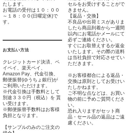
たします。
セルをお受けすることがで
お電話の受付は１０：００
きません。
～１８：００(日曜定休)で
【返品・交換】
す。
不良品や出荷ミスがありま
したら商品到着から一週間
以内にお電話かメールにて
必ずご連絡ください。
すぐにお取替えするか返金
お支払い方法
いたします。その際の送料
は当社負担で対応させてい
クレジットカード決済、ペ
ただきます。
イペイ、楽天ペイ、
Amazon Pay、代金引換、
※お客様都合による返品・
郵便振替(ゆうちょ銀行)が
交換は原則としてお受けい
ご利用いただけます。
たしかねます。
※代金引換は手数料として
ご不明な点などは、お買い
別途３３０円（税込）を 貰
物の前に予めご質問くださ
い受けます。
い。
※郵便振替手数料はお客様
恐れ入りますがセット商
負担となります。
品・セール品の返品はご遠
慮ください。
【サンプルのみのご注文の