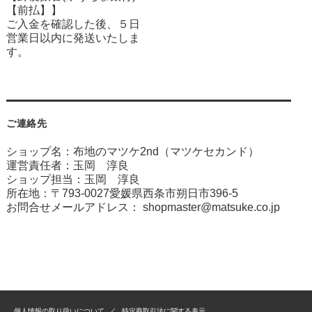
【前払】】
ご入金を確認した後、５日
営業日以内に発送いたしま
す。
ご連絡先
ショップ名：布地のマツケ2nd（マツケセカンド）
運営責任者：玉岡 淳良
ショップ担当：玉岡 淳良
所在地：〒793-0027愛媛県西条市朔日市396-5
お問合せメールアドレス：
shopmaster@matsuke.co.jp
個人情報の取り扱いについて
特定商取引法に関する表示