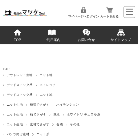
マイページへログイン
カートをみる
TOP
ご利用案内
お問い合せ
サイトマップ
TOP
アウトレット生地
ニット地
デッドストック反
ストレッチ
デッドストック反
ニット地
ニット生地
種類でさがす
ハイテンション
ニット生地
柄でさがす
無地
ホワイト/ナチュラル系
ニット生地
素材でさがす
合繊
その他
パンツ向け素材
ニット系