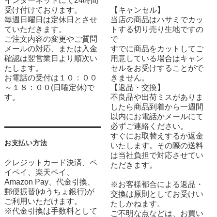
インターネットにて24時間
受け付けております。
【キャンセル】
毎週日曜日は定休日とさせ
当店の商品はハサミでカッ
ていただきます。
トする切り売り生地ですの
ご注文内容の変更やご質問
で
メールの対応、または入金
すでに商品をカットしてご
確認は翌営業日より順次い
用意している場合はキャン
たします。
セルをお受けすることがで
お電話の受付は１０：００
きません。
～１８：００(日曜定休)で
【返品・交換】
す。
不良品や出荷ミスがありま
したら商品到着から一週間
以内にお電話かメールにて
必ずご連絡ください。
すぐにお取替えするか返金
お支払い方法
いたします。その際の送料
は当社負担で対応させてい
クレジットカード決済、ペ
ただきます。
イペイ、楽天ペイ、
Amazon Pay、代金引換、
※お客様都合による返品・
郵便振替(ゆうちょ銀行)が
交換は原則としてお受けい
ご利用いただけます。
たしかねます。
※代金引換は手数料として
ご不明な点などは、お買い