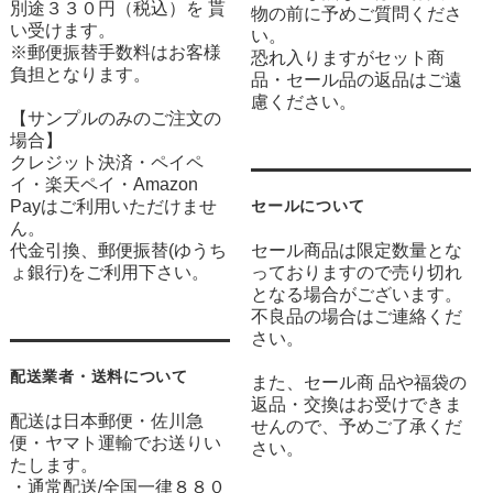
別途３３０円（税込）を 貰
物の前に予めご質問くださ
い受けます。
い。
※郵便振替手数料はお客様
恐れ入りますがセット商
負担となります。
品・セール品の返品はご遠
慮ください。
【サンプルのみのご注文の
場合】
クレジット決済・ペイペ
イ・楽天ペイ・Amazon
Payはご利用いただけませ
セールについて
ん。
代金引換、郵便振替(ゆうち
セール商品は限定数量とな
ょ銀行)をご利用下さい。
っておりますので売り切れ
となる場合がございます。
不良品の場合はご連絡くだ
さい。
配送業者・送料について
また、セール商 品や福袋の
返品・交換はお受けできま
配送は日本郵便・佐川急
せんので、予めご了承くだ
便・ヤマト運輸でお送りい
さい。
たします。
・通常配送/全国一律８８０