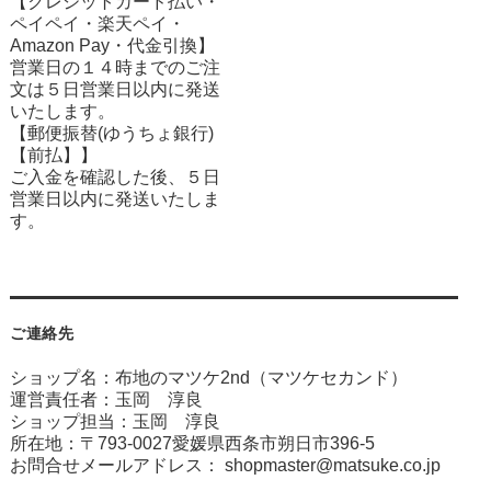
【クレジットカード払い・
ペイペイ・楽天ペイ・
Amazon Pay・
代金引換】
営業日の１４時までのご注
文は５日営業日以内に発送
いたします。
【郵便振替(ゆうちょ銀行)
【前払】】
ご入金を確認した後、５日
営業日以内に発送いたしま
す。
ご連絡先
ショップ名：布地のマツケ2nd（マツケセカンド）
運営責任者：玉岡 淳良
ショップ担当：玉岡 淳良
所在地：〒793-0027愛媛県西条市朔日市396-5
お問合せメールアドレス：
shopmaster@matsuke.co.jp