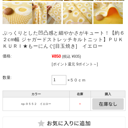
ぷっくりとした凹凸感と細やかさがキュート！【約６
２cm幅 ジャガードストレッチキルトニット】ＰＵＫ
ＫＵＲＩ★もーにんぐ[目玉焼き] イエロー
¥850
価格:
(税込 ¥935)
[ポイント還元 9ポイント～]
数量:
×５０ｃｍ
カラー
在庫
購入
np-９５５２ イエロー
×