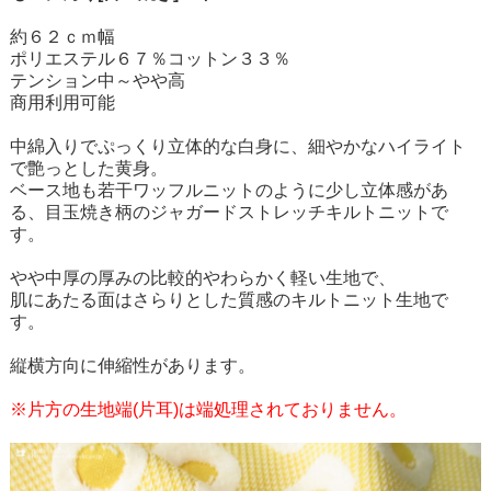
約６２ｃｍ幅
ポリエステル６７％コットン３３％
テンション中～やや高
商用利用可能
中綿入りでぷっくり立体的な白身に、細やかなハイライト
で艶っとした黄身。
ベース地も若干ワッフルニットのように少し立体感があ
る、目玉焼き柄のジャガードストレッチキルトニットで
す。
やや中厚の厚みの比較的やわらかく軽い生地で、
肌にあたる面はさらりとした質感のキルトニット生地で
す。
縦横方向に伸縮性があります。
※片方の生地端(片耳)は端処理されておりません。