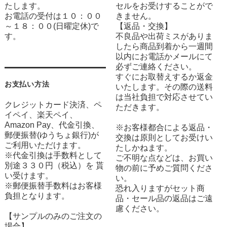
たします。
セルをお受けすることがで
お電話の受付は１０：００
きません。
～１８：００(日曜定休)で
【返品・交換】
す。
不良品や出荷ミスがありま
したら商品到着から一週間
以内にお電話かメールにて
必ずご連絡ください。
すぐにお取替えするか返金
お支払い方法
いたします。その際の送料
は当社負担で対応させてい
クレジットカード決済、ペ
ただきます。
イペイ、楽天ペイ、
Amazon Pay、代金引換、
※お客様都合による返品・
郵便振替(ゆうちょ銀行)が
交換は原則としてお受けい
ご利用いただけます。
たしかねます。
※代金引換は手数料として
ご不明な点などは、お買い
別途３３０円（税込）を 貰
物の前に予めご質問くださ
い受けます。
い。
※郵便振替手数料はお客様
恐れ入りますがセット商
負担となります。
品・セール品の返品はご遠
慮ください。
【サンプルのみのご注文の
場合】