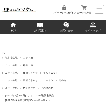
マイページへログイン
カートをみる
TOP
ご利用案内
お問い合せ
サイトマップ
TOP
秋冬物生地
ニット地
ニット生地
定番・他
ニット生地
種類でさがす
キルトニット
ニット生地
素材でさがす
コットン
その他
ニット生地
柄でさがす
その他の柄
[2026年1月～6月]
[2026/6月]新着商品
[2026/6/3]新着(切売[50cm～/1ｍ単位])