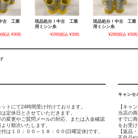
中古 工業
現品処分！中古 工業
現品処分！中古 工業
用ミシン糸
用ミシン糸
0
(税込 ¥308)
¥280
(税込 ¥308)
¥280
(税込 ¥308)
ド
キャンセ
ネットにて24時間受け付けております。
【キャン
日は定休日とさせていただきます。
当店の商
容の変更やご質問メールの対応、または入金確認
すでに商
日より順次いたします。
をお受け
付は１０：００～１８：００(日曜定休)です。
【返品・
不良品や