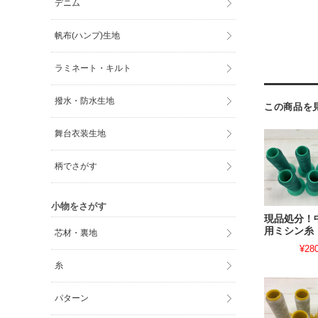
デニム
帆布(ハンプ)生地
ラミネート・キルト
撥水・防水生地
この商品を
舞台衣装生地
柄でさがす
小物をさがす
現品処分！
用ミシン糸
芯材・裏地
¥28
糸
パターン