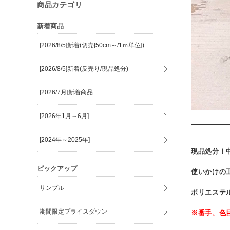
商品カテゴリ
新着商品
[2026/8/5]新着(切売[50cm～/1ｍ単位])
[2026/8/5]新着(反売り/現品処分)
[2026/7月]新着商品
[2026年1月～6月]
[2024年～2025年]
現品処分！
ピックアップ
使いかけの
サンプル
ポリエステル
期間限定プライスダウン
※番手、色