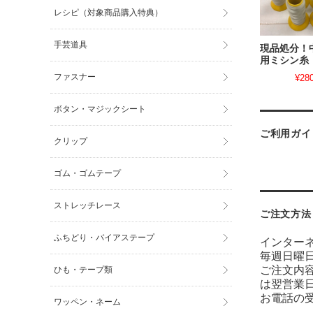
レシピ（対象商品購入特典）
手芸道具
現品処分！
用ミシン糸
ファスナー
¥28
ボタン・マジックシート
ご利用ガイ
クリップ
ゴム・ゴムテープ
ストレッチレース
ご注文方法
ふちどり・バイアステープ
インター
毎週日曜
ご注文内
ひも・テープ類
は翌営業
お電話の受
ワッペン・ネーム