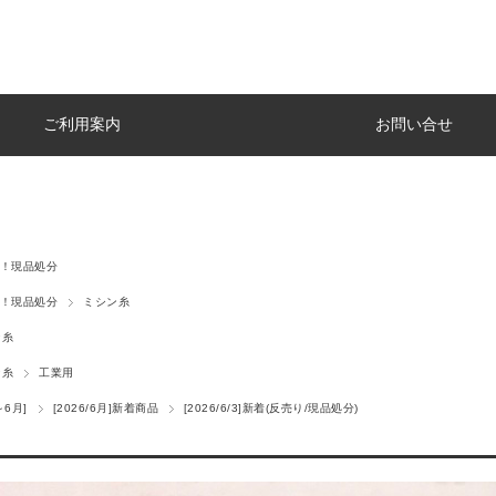
ご利用案内
お問い合せ
！現品処分
！現品処分
ミシン糸
ン糸
ン糸
工業用
～6月]
[2026/6月]新着商品
[2026/6/3]新着(反売り/現品処分)