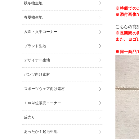
秋冬物生地
※特価での
※添付画像
春夏物生地
こちらの商
入園・入学コーナー
※長期間の
また、ヨゴ
ブランド生地
※同一商品
デザイナー生地
パンツ向け素材
スポーツウェア向け素材
１ｍ単位販売コーナー
反売り
あったか！起毛生地