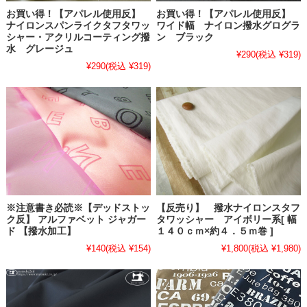
お買い得！【アパレル使用反】
お買い得！【アパレル使用反】
ナイロンスパンライクタフタワッ
ワイド幅 ナイロン撥水グログラ
シャー・アクリルコーティング撥
ン ブラック
水 グレージュ
¥290
(税込 ¥319)
¥290
(税込 ¥319)
※注意書き必読※【デッドストッ
【反売り】 撥水ナイロンスタフ
ク反】 アルファベット ジャガー
タワッシャー アイボリー系[ 幅
ド 【撥水加工】
１４０ｃｍ×約４．５ｍ巻 ]
¥140
(税込 ¥154)
¥1,800
(税込 ¥1,980)