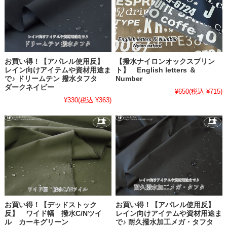
お買い得！【アパレル使用反】
【撥水ナイロンオックスプリン
レイン向けアイテムや資材用途ま
ト】 English letters ＆
で♪ ドリームテン 撥水タフタ
Number
ダークネイビー
¥650
(税込 ¥715)
¥330
(税込 ¥363)
お買い得！【デッドストック
お買い得！【アパレル使用反】
反】 ワイド幅 撥水C/Nツイ
レイン向けアイテムや資材用途ま
ル カーキグリーン
で♪ 耐久撥水加工メガ・タフタ