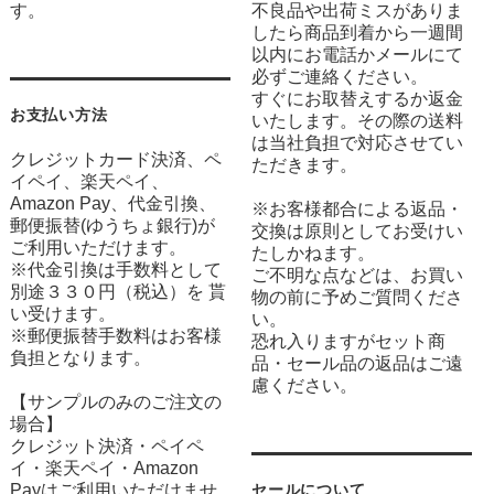
す。
不良品や出荷ミスがありま
したら商品到着から一週間
以内にお電話かメールにて
必ずご連絡ください。
すぐにお取替えするか返金
お支払い方法
いたします。その際の送料
は当社負担で対応させてい
クレジットカード決済、ペ
ただきます。
イペイ、楽天ペイ、
Amazon Pay、代金引換、
※お客様都合による返品・
郵便振替(ゆうちょ銀行)が
交換は原則としてお受けい
ご利用いただけます。
たしかねます。
※代金引換は手数料として
ご不明な点などは、お買い
別途３３０円（税込）を 貰
物の前に予めご質問くださ
い受けます。
い。
※郵便振替手数料はお客様
恐れ入りますがセット商
負担となります。
品・セール品の返品はご遠
慮ください。
【サンプルのみのご注文の
場合】
クレジット決済・ペイペ
イ・楽天ペイ・Amazon
Payはご利用いただけませ
セールについて