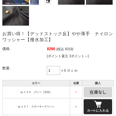
お買い得！【デッドストック反】やや薄手 ナイロン
ワッシャー【撥水加工】
¥290
価格:
(税込 ¥319)
[ポイント還元 3ポイント～]
数量:
×５０ｃｍ
カラー
在庫
購入
rp-１５６ グレー［完売］
×
rp-１５７ スモーキーグリーン
○