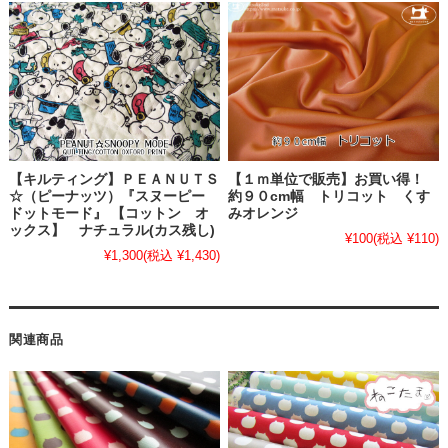
【キルティング】ＰＥＡＮＵＴＳ
【１ｍ単位で販売】お買い得！
☆（ピーナッツ）『スヌーピー
約９０cm幅 トリコット くす
ドットモード』 【コットン オ
みオレンジ
ックス】 ナチュラル(カス残し)
¥100
(税込 ¥110)
¥1,300
(税込 ¥1,430)
関連商品