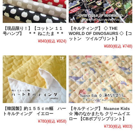
【現品限り！】【コットン １１
【キルティング】 ◇ THE
号ハンプ】 ＊＊ ねこたま ＊＊
WORLD OF DINOSAURS ◇【コ
ットン ツイルプリント】
¥840
(税込 ¥924)
¥680
(税込 ¥748)
【韓国製】約１５５ｃｍ幅 ハー
【キルティング】 Nuance Kids
トキルティング イエロー
☆ 海のなかまたち クリームイエ
ロー 【CBポプリンプリント】
¥780
(税込 ¥858)
¥730
(税込 ¥803)