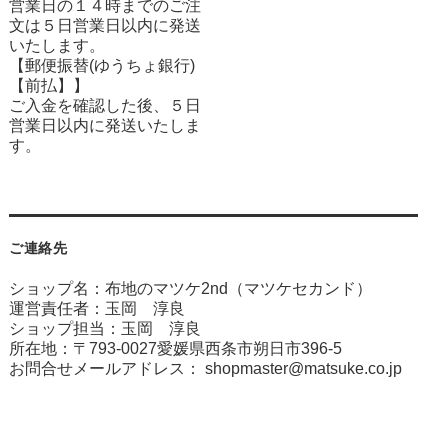
営業日の１４時までのご注
文は５日営業日以内に発送
いたします。
【郵便振替(ゆうちょ銀行)
【前払】】
ご入金を確認した後、５日
営業日以内に発送いたしま
す。
ご連絡先
ショップ名：布地のマツケ2nd（マツケセカンド）
運営責任者：玉岡 淳良
ショップ担当：玉岡 淳良
所在地：〒793-0027愛媛県西条市朔日市396-5
お問合せメールアドレス：
shopmaster@matsuke.co.jp