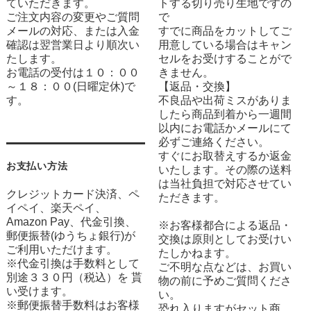
ていただきます。
トする切り売り生地ですの
ご注文内容の変更やご質問
で
メールの対応、または入金
すでに商品をカットしてご
確認は翌営業日より順次い
用意している場合はキャン
たします。
セルをお受けすることがで
お電話の受付は１０：００
きません。
～１８：００(日曜定休)で
【返品・交換】
す。
不良品や出荷ミスがありま
したら商品到着から一週間
以内にお電話かメールにて
必ずご連絡ください。
すぐにお取替えするか返金
お支払い方法
いたします。その際の送料
は当社負担で対応させてい
クレジットカード決済、ペ
ただきます。
イペイ、楽天ペイ、
Amazon Pay、代金引換、
※お客様都合による返品・
郵便振替(ゆうちょ銀行)が
交換は原則としてお受けい
ご利用いただけます。
たしかねます。
※代金引換は手数料として
ご不明な点などは、お買い
別途３３０円（税込）を 貰
物の前に予めご質問くださ
い受けます。
い。
※郵便振替手数料はお客様
恐れ入りますがセット商