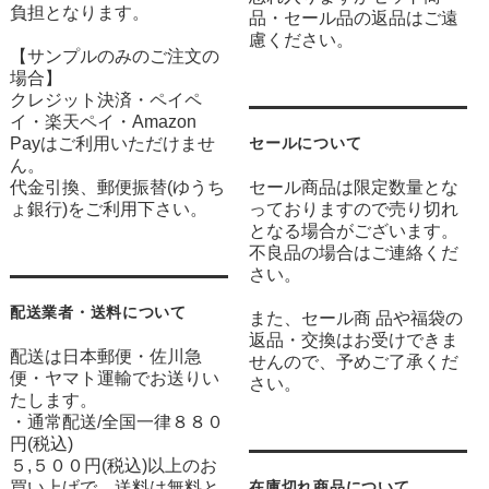
負担となります。
品・セール品の返品はご遠
慮ください。
【サンプルのみのご注文の
場合】
クレジット決済・ペイペ
イ・楽天ペイ・Amazon
Payはご利用いただけませ
セールについて
ん。
代金引換、郵便振替(ゆうち
セール商品は限定数量とな
ょ銀行)をご利用下さい。
っておりますので売り切れ
となる場合がございます。
不良品の場合はご連絡くだ
さい。
配送業者・送料について
また、セール商 品や福袋の
返品・交換はお受けできま
配送は日本郵便・佐川急
せんので、予めご了承くだ
便・ヤマト運輸でお送りい
さい。
たします。
・通常配送/全国一律８８０
円(税込)
５,５００円(税込)以上のお
買い上げで、送料は無料と
在庫切れ商品について