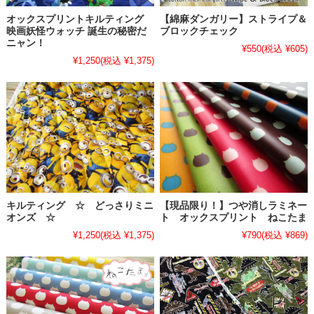
オックスプリントキルティング
【綿麻ダンガリー】ストライプ＆
映画妖怪ウォッチ 誕生の秘密だ
ブロックチェック
ニャン！
¥550
(税込 ¥605)
¥1,250
(税込 ¥1,375)
キルティング ☆ どっさりミニ
【現品限り！】つや消しラミネー
オンズ ☆
ト オックスプリント ねこたま
¥1,250
(税込 ¥1,375)
¥790
(税込 ¥869)