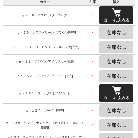
カラー
在庫
購入
rp－７８ イエロー×ターコイズ
○
ｒｐ－７９ グラスグリーン×ブラウン[完売]
×
ｒｐ－８０ チェリーピンク×シェルピンク[完売]
×
ｒｐ－８１ ブラウン×アイスブルー[完売]
×
ｒｐ－８２ ブルー×アプリコット[完売]
×
rp－１０１ ブラック×オフホワイト
○
rp－１３７ ソーダ [完売]
×
rp－１３８ リンゴ ナチュラル（カス残し））×レッド
×
[完売]
rp－１３９ チョコチップ ナチュラル カス残し×ブラウン