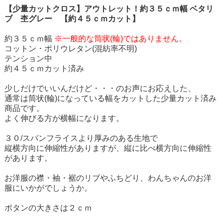
【少量カットクロス】アウトレット！約３５ｃｍ幅 ベタリ
ブ 杢グレー 【約４５ｃｍカット】
約３５ｃｍ幅
※一般的な筒状(輪)ではありません。
コットン・ポリウレタン(混紡率不明)
テンション中
約４５ｃｍカット済み
少しだけでいいんだけど・・・のお声にお応えした、
通常は筒状(輪)になっている幅をカットした少量カット済み
商品です。
よく伸びる方が横幅になります。
３０/スパンフライスより厚みのある生地で
縦横方向に伸縮性がありますが、縦に比べ横方向に伸縮性
があります。
お洋服の襟・袖・裾のリブやふちどり、わんちゃんのお洋
服にいかがでしょうか。
ボタンの大きさは２ｃｍ