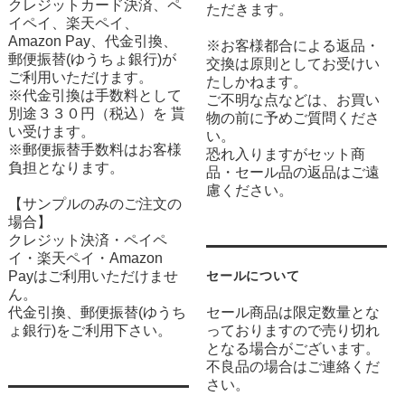
クレジットカード決済、ペ
ただきます。
イペイ、楽天ペイ、
Amazon Pay、代金引換、
※お客様都合による返品・
郵便振替(ゆうちょ銀行)が
交換は原則としてお受けい
ご利用いただけます。
たしかねます。
※代金引換は手数料として
ご不明な点などは、お買い
別途３３０円（税込）を 貰
物の前に予めご質問くださ
い受けます。
い。
※郵便振替手数料はお客様
恐れ入りますがセット商
負担となります。
品・セール品の返品はご遠
慮ください。
【サンプルのみのご注文の
場合】
クレジット決済・ペイペ
イ・楽天ペイ・Amazon
Payはご利用いただけませ
セールについて
ん。
代金引換、郵便振替(ゆうち
セール商品は限定数量とな
ょ銀行)をご利用下さい。
っておりますので売り切れ
となる場合がございます。
不良品の場合はご連絡くだ
さい。