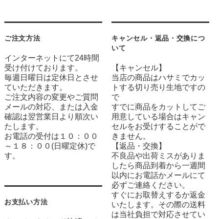
ご注文方法
キャンセル・返品・交換につ
いて
インターネットにて24時間
受け付けております。
【キャンセル】
毎週日曜日は定休日とさせ
当店の商品はハサミでカッ
ていただきます。
トする切り売り生地ですの
ご注文内容の変更やご質問
で
メールの対応、または入金
すでに商品をカットしてご
確認は翌営業日より順次い
用意している場合はキャン
たします。
セルをお受けすることがで
お電話の受付は１０：００
きません。
～１８：００(日曜定休)で
【返品・交換】
す。
不良品や出荷ミスがありま
したら商品到着から一週間
以内にお電話かメールにて
必ずご連絡ください。
すぐにお取替えするか返金
お支払い方法
いたします。その際の送料
は当社負担で対応させてい