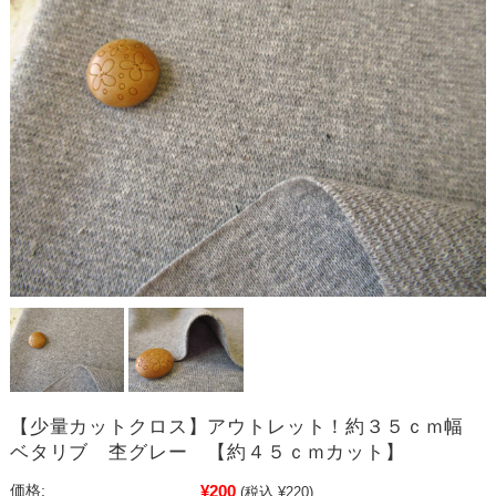
【少量カットクロス】アウトレット！約３５ｃｍ幅
ベタリブ 杢グレー 【約４５ｃｍカット】
¥200
価格:
(税込 ¥220)