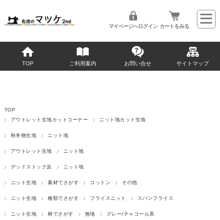
マイページへログイン
カートをみる
TOP
ご利用案内
お問い合せ
サイトマップ
TOP
アウトレット生地カットコーナー
ニット地カット生地
秋冬物生地
ニット地
アウトレット生地
ニット地
デッドストック反
ニット地
ニット生地
素材でさがす
コットン
その他
ニット生地
種類でさがす
フライスニット
スパンフライス
ニット生地
柄でさがす
無地
グレー/チャコール系