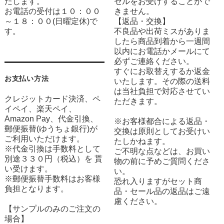
たします。
セルをお受けすることがで
お電話の受付は１０：００
きません。
～１８：００(日曜定休)で
【返品・交換】
す。
不良品や出荷ミスがありま
したら商品到着から一週間
以内にお電話かメールにて
必ずご連絡ください。
すぐにお取替えするか返金
お支払い方法
いたします。その際の送料
は当社負担で対応させてい
クレジットカード決済、ペ
ただきます。
イペイ、楽天ペイ、
Amazon Pay、代金引換、
※お客様都合による返品・
郵便振替(ゆうちょ銀行)が
交換は原則としてお受けい
ご利用いただけます。
たしかねます。
※代金引換は手数料として
ご不明な点などは、お買い
別途３３０円（税込）を 貰
物の前に予めご質問くださ
い受けます。
い。
※郵便振替手数料はお客様
恐れ入りますがセット商
負担となります。
品・セール品の返品はご遠
慮ください。
【サンプルのみのご注文の
場合】