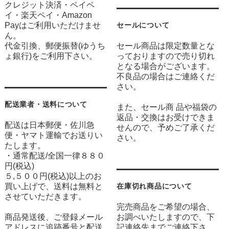
クレジット決済・ペイペ
イ・楽天ペイ・Amazon
Payはご利用いただけませ
セールについて
ん。
代金引換、郵便振替(ゆうち
セール商品は限定数量とな
ょ銀行)をご利用下さい。
っておりますので売り切れ
となる場合がございます。
不良品の場合はご連絡くだ
さい。
配送業者・送料について
また、セール商 品や福袋の
返品・交換はお受けできま
配送は日本郵便・佐川急
せんので、予めご了承くだ
便・ヤマト運輸でお送りい
さい。
たします。
・通常配送/全国一律８８０
円(税込)
５,５００円(税込)以上のお
買い上げで、送料は無料と
在庫切れ商品について
させていただきます。
完売商品をご希望の場合、
商品発送後、ご登録メール
お調べいたしますので、下
アドレスに追跡番号と配送
記連絡先までご連絡下さ