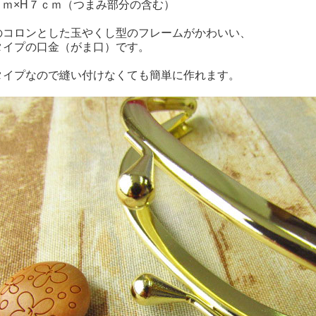
ｃｍ×H７ｃｍ（つまみ部分の含む）
のコロンとした玉やくし型のフレームがかわいい、
タイプの口金（がま口）です。
タイプなので縫い付けなくても簡単に作れます。