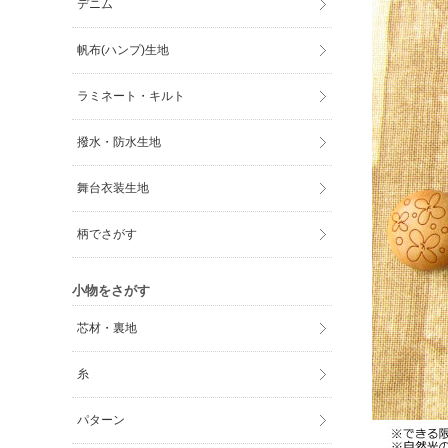
デニム
帆布(ハンプ)生地
ラミネート・キルト
撥水・防水生地
舞台衣装生地
柄でさがす
小物をさがす
芯材・裏地
糸
パターン