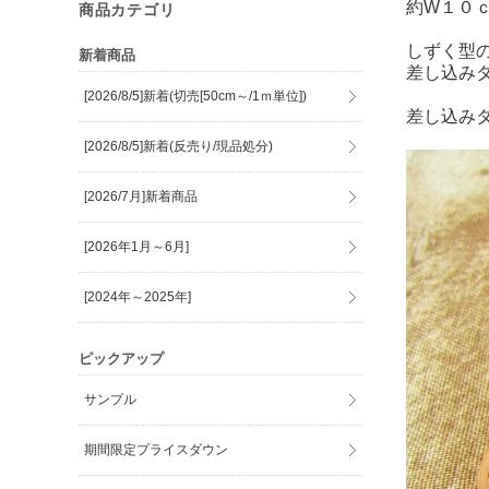
約W１０
商品カテゴリ
しずく型
新着商品
差し込み
[2026/8/5]新着(切売[50cm～/1ｍ単位])
差し込み
[2026/8/5]新着(反売り/現品処分)
[2026/7月]新着商品
[2026年1月～6月]
[2024年～2025年]
ピックアップ
サンプル
期間限定プライスダウン