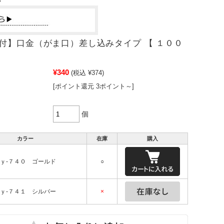
付】口金（がま口）差し込みタイプ 【 １００
¥340
(税込 ¥374)
[ポイント還元 3ポイント～]
個
カラー
在庫
購入
ｙ-７４０ ゴールド
○
ｙ-７４１ シルバー
×