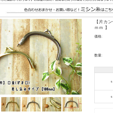
【片カン
ｍｍ 】
価格:
数量:
ｓ
ｓ