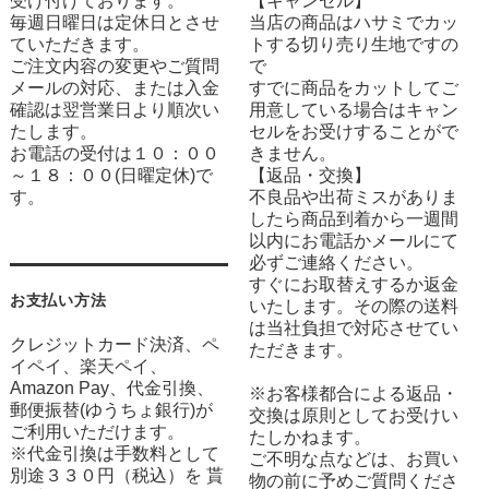
受け付けております。
【キャンセル】
毎週日曜日は定休日とさせ
当店の商品はハサミでカッ
ていただきます。
トする切り売り生地ですの
ご注文内容の変更やご質問
で
メールの対応、または入金
すでに商品をカットしてご
確認は翌営業日より順次い
用意している場合はキャン
たします。
セルをお受けすることがで
お電話の受付は１０：００
きません。
～１８：００(日曜定休)で
【返品・交換】
す。
不良品や出荷ミスがありま
したら商品到着から一週間
以内にお電話かメールにて
必ずご連絡ください。
すぐにお取替えするか返金
お支払い方法
いたします。その際の送料
は当社負担で対応させてい
クレジットカード決済、ペ
ただきます。
イペイ、楽天ペイ、
Amazon Pay、代金引換、
※お客様都合による返品・
郵便振替(ゆうちょ銀行)が
交換は原則としてお受けい
ご利用いただけます。
たしかねます。
※代金引換は手数料として
ご不明な点などは、お買い
別途３３０円（税込）を 貰
物の前に予めご質問くださ