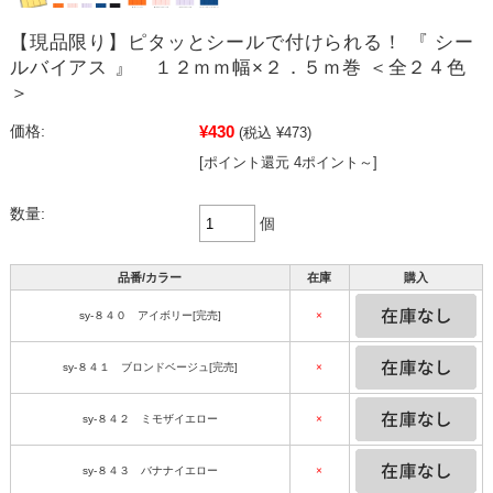
【現品限り】ピタッとシールで付けられる！ 『 シー
ルバイアス 』 １２ｍｍ幅×２．５ｍ巻 ＜全２４色
＞
¥430
価格:
(税込 ¥473)
[ポイント還元 4ポイント～]
数量:
個
品番/カラー
在庫
購入
sy-８４０ アイボリー[完売]
×
sy-８４１ ブロンドベージュ[完売]
×
sy-８４２ ミモザイエロー
×
sy-８４３ バナナイエロー
×