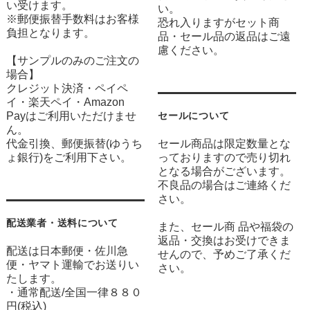
い受けます。
い。
※郵便振替手数料はお客様
恐れ入りますがセット商
負担となります。
品・セール品の返品はご遠
慮ください。
【サンプルのみのご注文の
場合】
クレジット決済・ペイペ
イ・楽天ペイ・Amazon
Payはご利用いただけませ
セールについて
ん。
代金引換、郵便振替(ゆうち
セール商品は限定数量とな
ょ銀行)をご利用下さい。
っておりますので売り切れ
となる場合がございます。
不良品の場合はご連絡くだ
さい。
配送業者・送料について
また、セール商 品や福袋の
返品・交換はお受けできま
配送は日本郵便・佐川急
せんので、予めご了承くだ
便・ヤマト運輸でお送りい
さい。
たします。
・通常配送/全国一律８８０
円(税込)