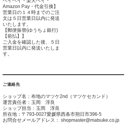
ペイペイ・楽天ペイ・
Amazon Pay・
代金引換】
営業日の１４時までのご注
文は５日営業日以内に発送
いたします。
【郵便振替(ゆうちょ銀行)
【前払】】
ご入金を確認した後、５日
営業日以内に発送いたしま
す。
ご連絡先
ショップ名：布地のマツケ2nd（マツケセカンド）
運営責任者：玉岡 淳良
ショップ担当：玉岡 淳良
所在地：〒793-0027愛媛県西条市朔日市396-5
お問合せメールアドレス：
shopmaster@matsuke.co.jp