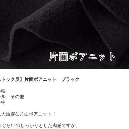
ストック反】片面ボアニット ブラック
ｍ幅
テル、その他
ン中
に大活躍な片面ボアニット！
ｍｍぐらいのしっかりとした肉感ですが、