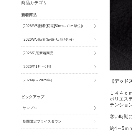
商品カテゴリ
新着商品
[2026/8/5]新着(切売[50cm～/1ｍ単位])
[2026/8/5]新着(反売り/現品処分)
[2026/7月]新着商品
[2026年1月～6月]
[2024年～2025年]
【デッド
１４４ｃ
ピックアップ
ポリエス
テンショ
サンプル
寒い時期
期間限定プライスダウン
約4～5