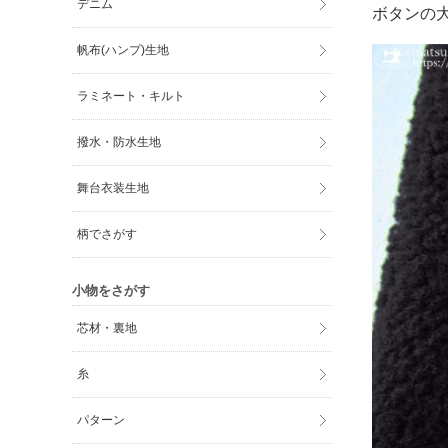
デニム
ボタンの
帆布(ハンプ)生地
ラミネート・キルト
撥水・防水生地
舞台衣装生地
柄でさがす
小物をさがす
芯材・裏地
糸
パターン