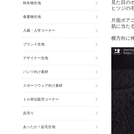
見た目の
秋冬物生地
ヒツジの
春夏物生地
片面ボア
肌に当た
入園・入学コーナー
横方向に
ブランド生地
デザイナー生地
パンツ向け素材
スポーツウェア向け素材
１ｍ単位販売コーナー
反売り
あったか！起毛生地