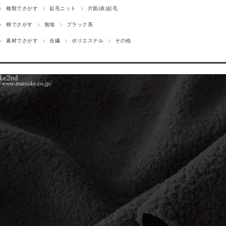
種類でさがす
起毛ニット
片面(表)起毛
柄でさがす
無地
ブラック系
素材でさがす
合繊
ポリエステル
その他