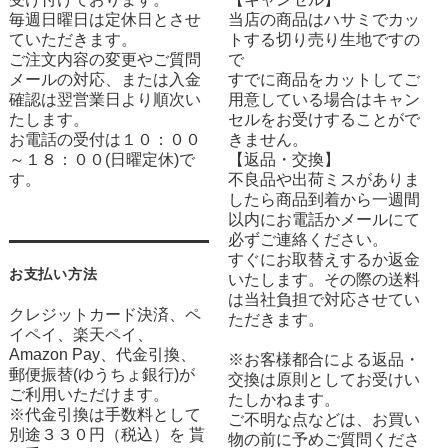
毎週日曜日は定休日とさせ
当店の商品はハサミでカッ
ていただきます。
トする切り売り生地ですの
ご注文内容の変更やご質問
で
メールの対応、または入金
すでに商品をカットしてご
確認は翌営業日より順次い
用意している場合はキャン
たします。
セルをお受けすることがで
お電話の受付は１０：００
きません。
～１８：００(日曜定休)で
【返品・交換】
す。
不良品や出荷ミスがありま
したら商品到着から一週間
以内にお電話かメールにて
必ずご連絡ください。
すぐにお取替えするか返金
お支払い方法
いたします。その際の送料
は当社負担で対応させてい
クレジットカード決済、ペ
ただきます。
イペイ、楽天ペイ、
Amazon Pay、代金引換、
※お客様都合による返品・
郵便振替(ゆうちょ銀行)が
交換は原則としてお受けい
ご利用いただけます。
たしかねます。
※代金引換は手数料として
ご不明な点などは、お買い
別途３３０円（税込）を 貰
物の前に予めご質問くださ