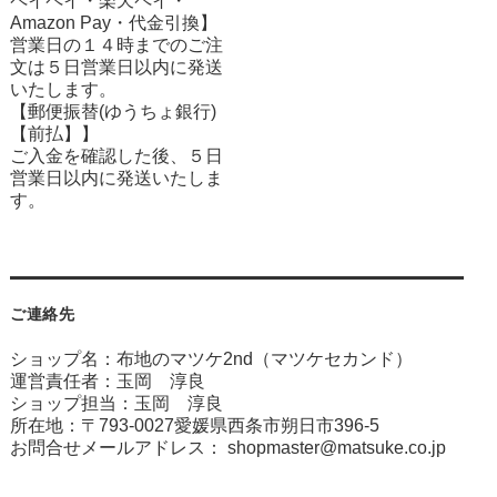
ペイペイ・楽天ペイ・
Amazon Pay・
代金引換】
営業日の１４時までのご注
文は５日営業日以内に発送
いたします。
【郵便振替(ゆうちょ銀行)
【前払】】
ご入金を確認した後、５日
営業日以内に発送いたしま
す。
ご連絡先
ショップ名：布地のマツケ2nd（マツケセカンド）
運営責任者：玉岡 淳良
ショップ担当：玉岡 淳良
所在地：〒793-0027愛媛県西条市朔日市396-5
お問合せメールアドレス：
shopmaster@matsuke.co.jp