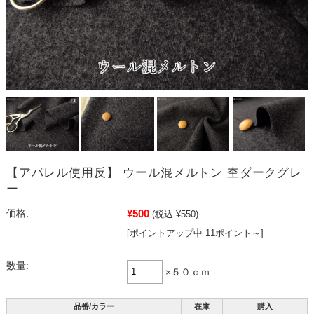
【アパレル使用反】 ウール混メルトン 杢ダークグレ
ー
¥500
価格:
(税込 ¥550)
[ポイントアップ中 11ポイント～]
数量:
×５０ｃｍ
品番/カラー
在庫
購入