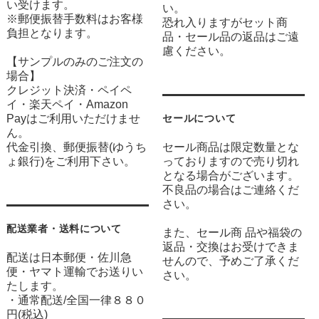
い受けます。
い。
※郵便振替手数料はお客様
恐れ入りますがセット商
負担となります。
品・セール品の返品はご遠
慮ください。
【サンプルのみのご注文の
場合】
クレジット決済・ペイペ
イ・楽天ペイ・Amazon
Payはご利用いただけませ
セールについて
ん。
代金引換、郵便振替(ゆうち
セール商品は限定数量とな
ょ銀行)をご利用下さい。
っておりますので売り切れ
となる場合がございます。
不良品の場合はご連絡くだ
さい。
配送業者・送料について
また、セール商 品や福袋の
返品・交換はお受けできま
配送は日本郵便・佐川急
せんので、予めご了承くだ
便・ヤマト運輸でお送りい
さい。
たします。
・通常配送/全国一律８８０
円(税込)