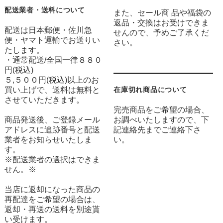
配送業者・送料について
また、セール商 品や福袋の
返品・交換はお受けできま
配送は日本郵便・佐川急
せんので、予めご了承くだ
便・ヤマト運輸でお送りい
さい。
たします。
・通常配送/全国一律８８０
円(税込)
５,５００円(税込)以上のお
買い上げで、送料は無料と
在庫切れ商品について
させていただきます。
完売商品をご希望の場合、
商品発送後、ご登録メール
お調べいたしますので、下
アドレスに追跡番号と配送
記連絡先までご連絡下さ
業者をお知らせいたしま
い。
す。
※配送業者の選択はできま
せん。※
当店に返却になった商品の
再配達をご希望の場合は、
返却・再送の送料を別途貰
い受けます。