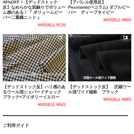
40%OFF！【デッドストック
【アパレル使用反】
反】なめらかな肌触りでボリュー
Pecolamb(ペコラム) ダブルビー
ム感のある！『 ボリュームビー
バー ディープネイビー
バー二重織ニット 』
¥800
(税込 ¥880)
¥480
(税込 ¥528)
【デッドストック反】ハリ感のあ
【デッドストック反】 圧縮ウー
るウール混シェパードチェック
ル混ワイド縦畝 ブラック
ブラック×アイボリーイエロー
¥800
(税込 ¥880)
¥600
(税込 ¥660)
ご利用ガイド