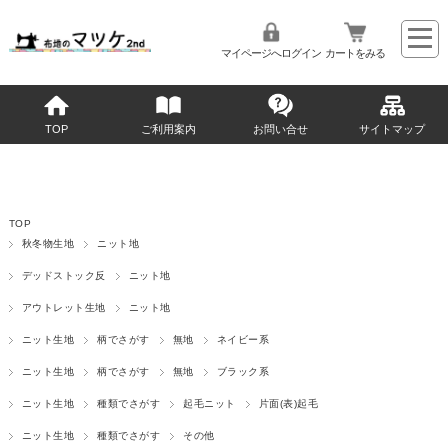
マイページへログイン
カートをみる
TOP
ご利用案内
お問い合せ
サイトマップ
TOP
秋冬物生地
ニット地
デッドストック反
ニット地
アウトレット生地
ニット地
ニット生地
柄でさがす
無地
ネイビー系
ニット生地
柄でさがす
無地
ブラック系
ニット生地
種類でさがす
起毛ニット
片面(表)起毛
ニット生地
種類でさがす
その他