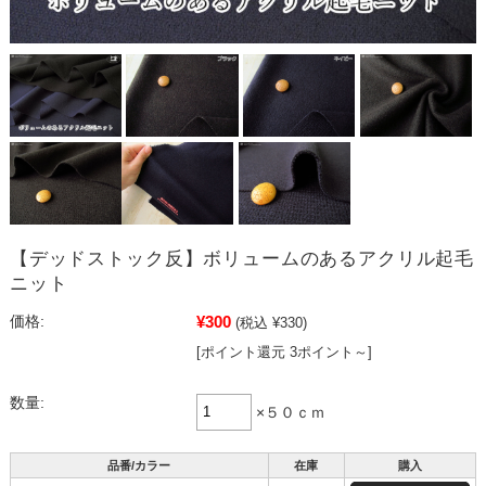
【デッドストック反】ボリュームのあるアクリル起毛
ニット
¥300
価格:
(税込 ¥330)
[ポイント還元 3ポイント～]
数量:
×５０ｃｍ
品番/カラー
在庫
購入