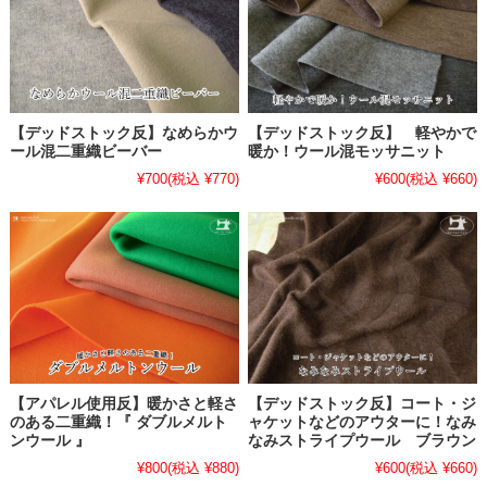
【デッドストック反】なめらかウ
【デッドストック反】 軽やかで
ール混二重織ビーバー
暖か！ウール混モッサニット
¥700
(税込 ¥770)
¥600
(税込 ¥660)
【アパレル使用反】暖かさと軽さ
【デッドストック反】コート・ジ
のある二重織！『 ダブルメルト
ャケットなどのアウターに！なみ
ンウール 』
なみストライプウール ブラウン
¥800
(税込 ¥880)
¥600
(税込 ¥660)