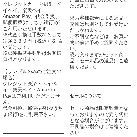
クレジットカード決済、ペ
ただきます。
イペイ、楽天ペイ、
Amazon Pay、代金引換、
※お客様都合による返品・
郵便振替(ゆうちょ銀行)が
交換は原則としてお受けい
ご利用いただけます。
たしかねます。
※代金引換は手数料として
ご不明な点などは、お買い
別途３３０円（税込）を 貰
物の前に予めご質問くださ
い受けます。
い。
※郵便振替手数料はお客様
恐れ入りますがセット商
負担となります。
品・セール品の返品はご遠
慮ください。
【サンプルのみのご注文の
場合】
クレジット決済・ペイペ
イ・楽天ペイ・Amazon
Payはご利用いただけませ
セールについて
ん。
代金引換、郵便振替(ゆうち
セール商品は限定数量とな
ょ銀行)をご利用下さい。
っておりますので売り切れ
となる場合がございます。
不良品の場合はご連絡くだ
さい。