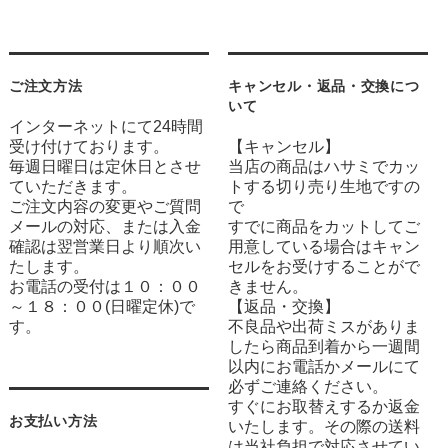
ご注文方法
キャンセル・返品・交換につ
いて
インターネットにて24時間
受け付けております。
【キャンセル】
毎週日曜日は定休日とさせ
当店の商品はハサミでカッ
ていただきます。
トする切り売り生地ですの
ご注文内容の変更やご質問
で
メールの対応、または入金
すでに商品をカットしてご
確認は翌営業日より順次い
用意している場合はキャン
たします。
セルをお受けすることがで
お電話の受付は１０：００
きません。
～１８：００(日曜定休)で
【返品・交換】
す。
不良品や出荷ミスがありま
したら商品到着から一週間
以内にお電話かメールにて
必ずご連絡ください。
すぐにお取替えするか返金
お支払い方法
いたします。その際の送料
は当社負担で対応させてい