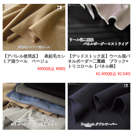
【アパレル使用反】 表起毛カシ
【デッドストック反】ウール混パ
ミア混ウール ベージュ
ネルボーダー二重織 ブラック×
トリコロール【パネル柄】
¥800
(税込 ¥880)
¥2,400
(税込 ¥2,640)