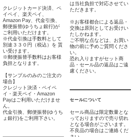
は当社負担で対応させてい
クレジットカード決済、ペ
ただきます。
イペイ、楽天ペイ、
Amazon Pay、代金引換、
※お客様都合による返品・
郵便振替(ゆうちょ銀行)が
交換は原則としてお受けい
ご利用いただけます。
たしかねます。
※代金引換は手数料として
ご不明な点などは、お買い
別途３３０円（税込）を 貰
物の前に予めご質問くださ
い受けます。
い。
※郵便振替手数料はお客様
恐れ入りますがセット商
負担となります。
品・セール品の返品はご遠
慮ください。
【サンプルのみのご注文の
場合】
クレジット決済・ペイペ
イ・楽天ペイ・Amazon
Payはご利用いただけませ
セールについて
ん。
代金引換、郵便振替(ゆうち
セール商品は限定数量とな
ょ銀行)をご利用下さい。
っておりますので売り切れ
となる場合がございます。
不良品の場合はご連絡くだ
さい。