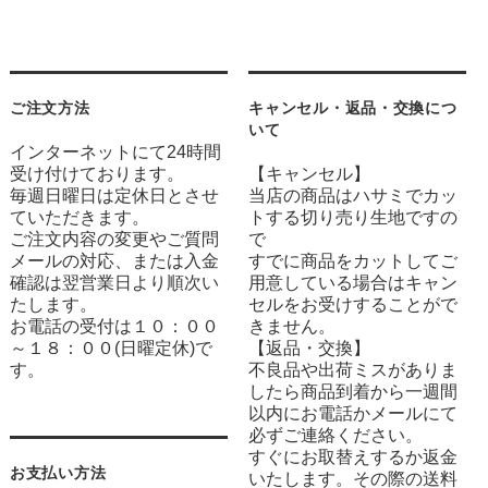
ご注文方法
キャンセル・返品・交換につ
いて
インターネットにて24時間
受け付けております。
【キャンセル】
毎週日曜日は定休日とさせ
当店の商品はハサミでカッ
ていただきます。
トする切り売り生地ですの
ご注文内容の変更やご質問
で
メールの対応、または入金
すでに商品をカットしてご
確認は翌営業日より順次い
用意している場合はキャン
たします。
セルをお受けすることがで
お電話の受付は１０：００
きません。
～１８：００(日曜定休)で
【返品・交換】
す。
不良品や出荷ミスがありま
したら商品到着から一週間
以内にお電話かメールにて
必ずご連絡ください。
すぐにお取替えするか返金
お支払い方法
いたします。その際の送料