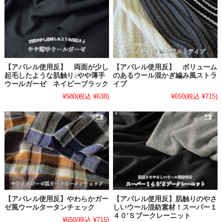
【アパレル使用反】 両面が少し
【アパレル使用反】 ボリューム
起毛したような肌触り♪やや薄手
のあるウール混かぎ編み風ストラ
ウールガーゼ ネイビーブラック
イプ
¥580
(税込 ¥638)
¥650
(税込 ¥715)
【アパレル使用反】やわらかガー
【アパレル使用反】肌触りのやさ
ゼ風ウールタータンチェック
しいウール混紡素材！スーパー１
４０'Ｓブークレーニット
¥650
(税込 ¥715)