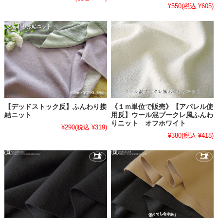
¥550
(税込 ¥605)
【デッドストック反】ふんわり接
《１ｍ単位で販売》【アパレル使
結ニット
用反】ウール混ブークレ風ふんわ
りニット オフホワイト
¥290
(税込 ¥319)
¥380
(税込 ¥418)