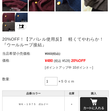
20%OFF！【アパレル使用反】 軽くてやわらか！
『ウールループ接結』
当店希望小売価格:
¥660
(税込)
¥480
20%OFF
価格:
(税込 ¥528)
[ポイントアップ中 10ポイント～]
数量:
×５０ｃｍ
品番/カラー
在庫
購入
ＷＫ－１９７５ ボルドー
○