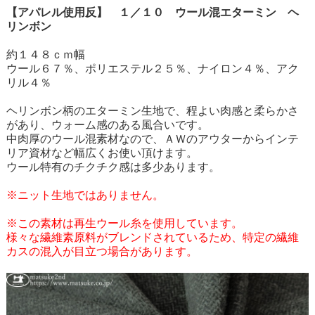
【アパレル使用反】 １／１０ ウール混エターミン ヘ
リンボン
約１４８ｃｍ幅
ウール６７％、ポリエステル２５％、ナイロン４％、アク
リル４％
ヘリンボン柄のエターミン生地で、程よい肉感と柔らかさ
があり、ウォーム感のある風合いです。
中肉厚のウール混素材なので、ＡＷのアウターからインテ
リア資材など幅広くお使い頂けます。
ウール特有のチクチク感は多少あります。
※ニット生地ではありません。
※この素材は再生ウール糸を使用しています。
様々な繊維素原料がブレンドされているため、特定の繊維
カスの混入が目立つ場合があります。