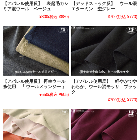
【アパレル使用反】 表起毛カシ
【デッドストック反】 ウール混
ミア混ウール ベージュ
エターミン 杢グレー
¥800
(税込 ¥880)
¥700
(税込 ¥770)
【アパレル使用反】 再生ウール
【アパレル使用反】 軽やかでや
糸使用 『 ウールメランジー 』
わらか、ウール混モッサ ブラッ
ク
¥550
(税込 ¥605)
¥700
(税込 ¥770)