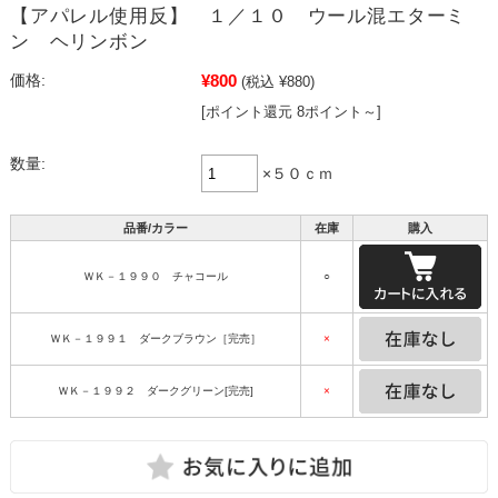
【アパレル使用反】 １／１０ ウール混エターミ
ン ヘリンボン
¥800
価格:
(税込 ¥880)
[ポイント還元 8ポイント～]
数量:
×５０ｃｍ
品番/カラー
在庫
購入
ＷＫ－１９９０ チャコール
○
ＷＫ－１９９１ ダークブラウン［完売］
×
ＷＫ－１９９２ ダークグリーン[完売]
×