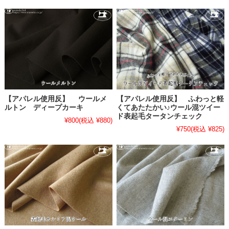
【アパレル使用反】 ウールメ
【アパレル使用反】 ふわっと軽
ルトン ディープカーキ
くてあたたかい♪ウール混ツイー
ド表起毛タータンチェック
¥800
(税込 ¥880)
¥750
(税込 ¥825)