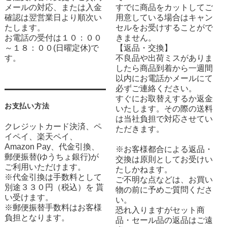
メールの対応、または入金
すでに商品をカットしてご
確認は翌営業日より順次い
用意している場合はキャン
たします。
セルをお受けすることがで
お電話の受付は１０：００
きません。
～１８：００(日曜定休)で
【返品・交換】
す。
不良品や出荷ミスがありま
したら商品到着から一週間
以内にお電話かメールにて
必ずご連絡ください。
すぐにお取替えするか返金
お支払い方法
いたします。その際の送料
は当社負担で対応させてい
クレジットカード決済、ペ
ただきます。
イペイ、楽天ペイ、
Amazon Pay、代金引換、
※お客様都合による返品・
郵便振替(ゆうちょ銀行)が
交換は原則としてお受けい
ご利用いただけます。
たしかねます。
※代金引換は手数料として
ご不明な点などは、お買い
別途３３０円（税込）を 貰
物の前に予めご質問くださ
い受けます。
い。
※郵便振替手数料はお客様
恐れ入りますがセット商
負担となります。
品・セール品の返品はご遠