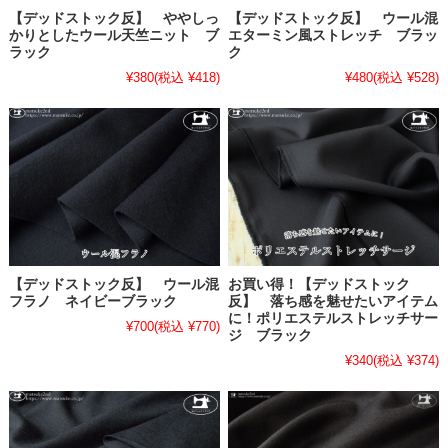
【デッドストック反】 ややしっ
【デッドストック反】 ウール混
かりとしたウール天竺ニット ブ
エターミン風ストレッチ ブラッ
ラック
ク
¥380
(税込 ¥418)
¥480
(税込 ¥528)
【デッドストック反】 ウール混
お買い得！【デッドストック
フラノ ネイビーブラック
反】 落ち感を魅せたいアイテム
に！ポリエステルストレッチサー
¥700
(税込 ¥770)
ジ ブラック
¥340
(税込 ¥374)