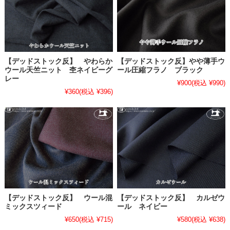
【デッドストック反】 やわらか
【デッドストック反】やや薄手ウ
ウール天竺ニット 杢ネイビーグ
ール圧縮フラノ ブラック
レー
¥900
(税込 ¥990)
¥360
(税込 ¥396)
【デッドストック反】 ウール混
【デッドストック反】 カルゼウ
ミックスツィード
ール ネイビー
¥650
(税込 ¥715)
¥580
(税込 ¥638)