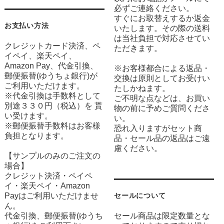
必ずご連絡ください。
すぐにお取替えするか返金
お支払い方法
いたします。その際の送料
は当社負担で対応させてい
クレジットカード決済、ペ
ただきます。
イペイ、楽天ペイ、
Amazon Pay、代金引換、
※お客様都合による返品・
郵便振替(ゆうちょ銀行)が
交換は原則としてお受けい
ご利用いただけます。
たしかねます。
※代金引換は手数料として
ご不明な点などは、お買い
別途３３０円（税込）を 貰
物の前に予めご質問くださ
い受けます。
い。
※郵便振替手数料はお客様
恐れ入りますがセット商
負担となります。
品・セール品の返品はご遠
慮ください。
【サンプルのみのご注文の
場合】
クレジット決済・ペイペ
イ・楽天ペイ・Amazon
Payはご利用いただけませ
セールについて
ん。
代金引換、郵便振替(ゆうち
セール商品は限定数量とな