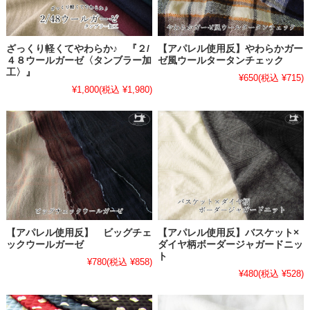
ざっくり軽くてやわらか♪ 『２/
【アパレル使用反】やわらかガー
４８ウールガーゼ〈タンブラー加
ゼ風ウールタータンチェック
工〉』
¥650
(税込 ¥715)
¥1,800
(税込 ¥1,980)
【アパレル使用反】 ビッグチェ
【アパレル使用反】バスケット×
ックウールガーゼ
ダイヤ柄ボーダージャガードニッ
ト
¥780
(税込 ¥858)
¥480
(税込 ¥528)