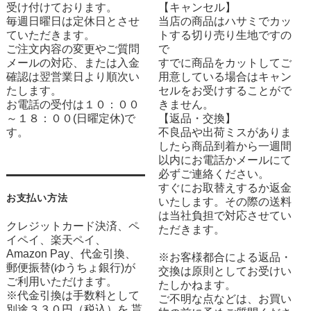
受け付けております。
【キャンセル】
毎週日曜日は定休日とさせ
当店の商品はハサミでカッ
ていただきます。
トする切り売り生地ですの
ご注文内容の変更やご質問
で
メールの対応、または入金
すでに商品をカットしてご
確認は翌営業日より順次い
用意している場合はキャン
たします。
セルをお受けすることがで
お電話の受付は１０：００
きません。
～１８：００(日曜定休)で
【返品・交換】
す。
不良品や出荷ミスがありま
したら商品到着から一週間
以内にお電話かメールにて
必ずご連絡ください。
すぐにお取替えするか返金
お支払い方法
いたします。その際の送料
は当社負担で対応させてい
クレジットカード決済、ペ
ただきます。
イペイ、楽天ペイ、
Amazon Pay、代金引換、
※お客様都合による返品・
郵便振替(ゆうちょ銀行)が
交換は原則としてお受けい
ご利用いただけます。
たしかねます。
※代金引換は手数料として
ご不明な点などは、お買い
別途３３０円（税込）を 貰