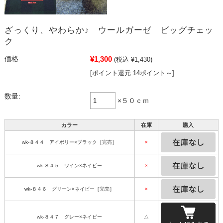
ざっくり、やわらか♪ ウールガーゼ ビッグチェッ
ク
¥1,300
価格:
(税込 ¥1,430)
[ポイント還元 14ポイント～]
数量:
×５０ｃｍ
カラー
在庫
購入
wk-８４４ アイボリー×ブラック［完売］
×
wk-８４５ ワイン×ネイビー
×
wk-８４６ グリーン×ネイビー［完売］
×
wk-８４７ グレー×ネイビー
△