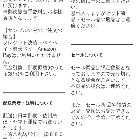
物の前に予めご質問くださ
い受けます。
い。
※郵便振替手数料はお客様
恐れ入りますがセット商
負担となります。
品・セール品の返品はご遠
慮ください。
【サンプルのみのご注文の
場合】
クレジット決済・ペイペ
イ・楽天ペイ・Amazon
Payはご利用いただけませ
セールについて
ん。
代金引換、郵便振替(ゆうち
セール商品は限定数量とな
ょ銀行)をご利用下さい。
っておりますので売り切れ
となる場合がございます。
不良品の場合はご連絡くだ
さい。
配送業者・送料について
また、セール商 品や福袋の
返品・交換はお受けできま
配送は日本郵便・佐川急
せんので、予めご了承くだ
便・ヤマト運輸でお送りい
さい。
たします。
・通常配送/全国一律８８０