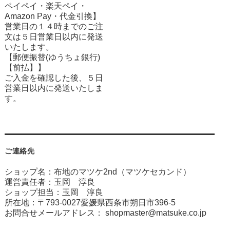
ペイペイ・楽天ペイ・
Amazon Pay・
代金引換】
営業日の１４時までのご注
文は５日営業日以内に発送
いたします。
【郵便振替(ゆうちょ銀行)
【前払】】
ご入金を確認した後、５日
営業日以内に発送いたしま
す。
ご連絡先
ショップ名：布地のマツケ2nd（マツケセカンド）
運営責任者：玉岡 淳良
ショップ担当：玉岡 淳良
所在地：〒793-0027愛媛県西条市朔日市396-5
お問合せメールアドレス：
shopmaster@matsuke.co.jp