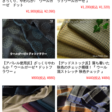
ざっくり、やわらか♪ ウールガ
ットウールガーゼ 』
ーゼ ドット
¥1,200
(税込 ¥1,320)
¥1,900
(税込 ¥2,090)
【アパレル使用反】ざっくりやわ
【デッドストック反】落ち着いた
らか『 ウールガーゼ＊ドットフ
秋色のチェック模様！『 ウール
ラワー 』
混ストレッチ 秋色チェック 』
¥800
(税込 ¥880)
¥440
(税込 ¥484)