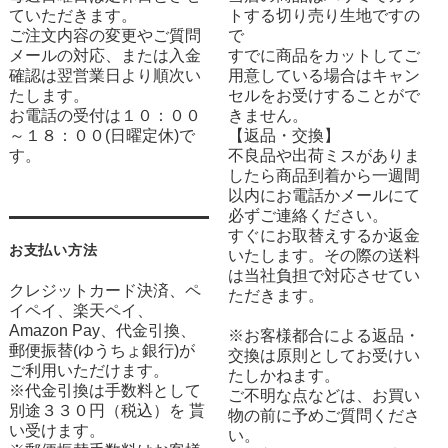
ていただきます。
トする切り売り生地ですの
ご注文内容の変更やご質問
で
メールの対応、または入金
すでに商品をカットしてご
確認は翌営業日より順次い
用意している場合はキャン
たします。
セルをお受けすることがで
お電話の受付は１０：００
きません。
～１８：００(日曜定休)で
【返品・交換】
す。
不良品や出荷ミスがありま
したら商品到着から一週間
以内にお電話かメールにて
必ずご連絡ください。
すぐにお取替えするか返金
お支払い方法
いたします。その際の送料
は当社負担で対応させてい
クレジットカード決済、ペ
ただきます。
イペイ、楽天ペイ、
Amazon Pay、代金引換、
※お客様都合による返品・
郵便振替(ゆうちょ銀行)が
交換は原則としてお受けい
ご利用いただけます。
たしかねます。
※代金引換は手数料として
ご不明な点などは、お買い
別途３３０円（税込）を 貰
物の前に予めご質問くださ
い受けます。
い。