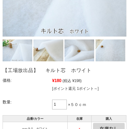
【工場放出品】 キルト芯 ホワイト
¥180
価格:
(税込 ¥198)
[ポイント還元 1ポイント～]
数量:
×５０ｃｍ
品番/カラー
在庫
購入
yus-９０ ホワイト
×