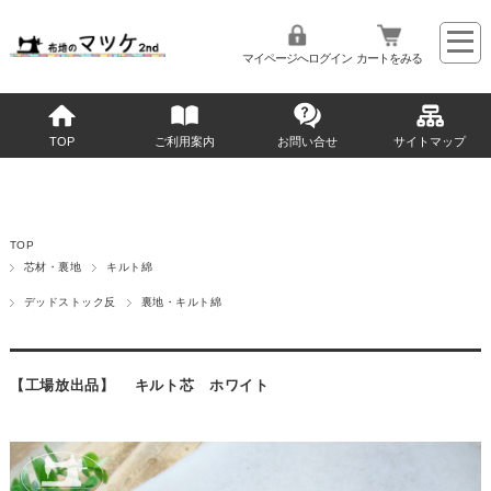
マイページへログイン
カートをみる
TOP
ご利用案内
お問い合せ
サイトマップ
TOP
芯材・裏地
キルト綿
デッドストック反
裏地・キルト綿
【工場放出品】 キルト芯 ホワイト