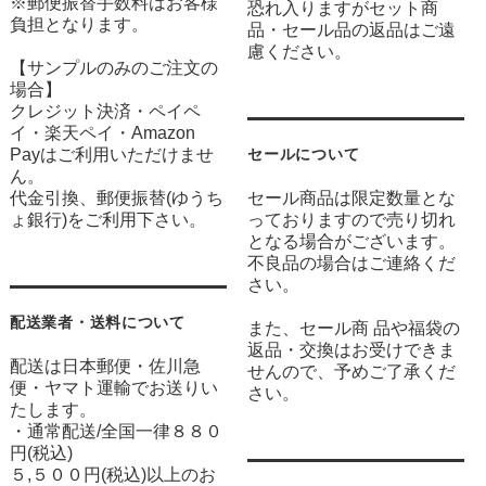
※郵便振替手数料はお客様
恐れ入りますがセット商
負担となります。
品・セール品の返品はご遠
慮ください。
【サンプルのみのご注文の
場合】
クレジット決済・ペイペ
イ・楽天ペイ・Amazon
Payはご利用いただけませ
セールについて
ん。
代金引換、郵便振替(ゆうち
セール商品は限定数量とな
ょ銀行)をご利用下さい。
っておりますので売り切れ
となる場合がございます。
不良品の場合はご連絡くだ
さい。
配送業者・送料について
また、セール商 品や福袋の
返品・交換はお受けできま
配送は日本郵便・佐川急
せんので、予めご了承くだ
便・ヤマト運輸でお送りい
さい。
たします。
・通常配送/全国一律８８０
円(税込)
５,５００円(税込)以上のお