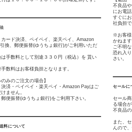
不良品や
にお電話
すぐにお
社負担で
法
※お客様
カード決済、ペイペイ、楽天ペイ、Amazon
かねます
金引換、郵便振替(ゆうちょ銀行)がご利用いただ
ご不明な
恐れ入り
換は手数料として別途３３０円（税込）を 貰い
さい。
。
替手数料はお客様負担となります。
ルのみのご注文の場合】
決済・ペイペイ・楽天ペイ・Amazon Payはご
セールに
だけません。
郵便振替(ゆうちょ銀行)をご利用下さい。
セール商
る場合が
不良品の
また、セ
送料について
んので、