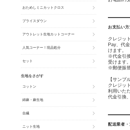
おためしミニカットクロス
プライスダウン
お支払い方
アウトレット生地カットコーナー
クレジット
Pay、代
人気コーナー！現品処分
けます。
※代金引
セット
受けます
※郵便振
生地をさがす
【サンプ
クレジット
コットン
利用いた
代金引換、
綿麻・麻生地
合繊
配送業者・
ニット生地