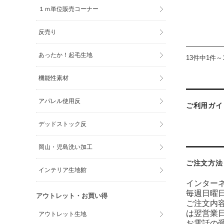
１ｍ単位販売コーナー
反売り
あったか！起毛生地
13件中1件～
機能性素材
アパレル使用反
ご利用ガイ
デッドストック反
岡山・児島洗い加工
ご注文方法
インテリア生地館
インター
毎週日曜
アウトレット・お買い得
ご注文内
は翌営業
アウトレット生地
お電話の受