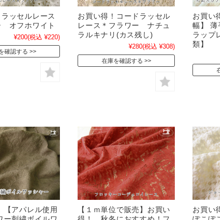
！ラッセルレース
お買い得！コードラッセル
お買い
ー オフホワイト
レース＊フラワー ナチュ
幅】 
ラルキナリ(カス残し)
ラップ
¥200
(税込 ¥220)
類】
¥280
(税込 ¥308)
を確認する
在庫を確認する
 【アパレル使用
【１ｍ単位で販売】お買い
お買い
ワー刺繍ボイルワ
得！ 秋冬におすすめ！フ
ぽこぽ