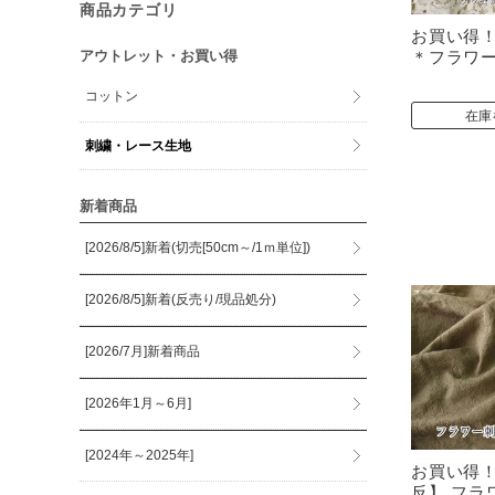
商品カテゴリ
お買い得
＊フラワ
アウトレット・お買い得
コットン
在庫
刺繍・レース生地
新着商品
[2026/8/5]新着(切売[50cm～/1ｍ単位])
[2026/8/5]新着(反売り/現品処分)
[2026/7月]新着商品
[2026年1月～6月]
[2024年～2025年]
お買い得！
反】 フラ