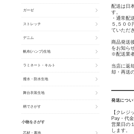
配送は日
ガーゼ
す。
・通常配送
５,５００
ストレッチ
ていただ
デニム
商品発送
をお知ら
帆布(ハンプ)生地
※配送業
ラミネート・キルト
当店に返
却・再送
撥水・防水生地
舞台衣装生地
発送につい
柄でさがす
【クレジ
Pay・
代金
小物をさがす
営業日の
します。
芯材・裏地