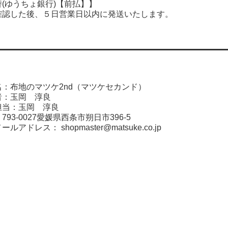
(ゆうちょ銀行)【前払】】
確認した後、５日営業日以内に発送いたします。
：布地のマツケ2nd（マツケセカンド）
者：玉岡 淳良
担当：玉岡 淳良
93-0027愛媛県西条市朔日市396-5
メールアドレス：
shopmaster@matsuke.co.jp