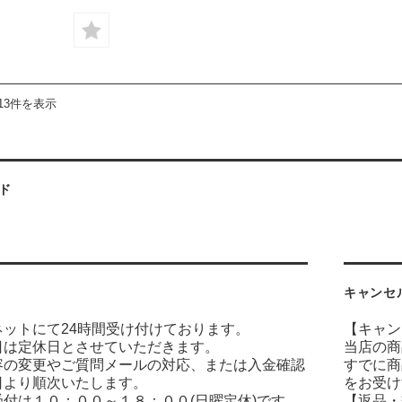
13件を表示
ド
キャンセ
ネットにて24時間受け付けております。
【キャン
日は定休日とさせていただきます。
当店の商
容の変更やご質問メールの対応、または入金確認
すでに商
日より順次いたします。
をお受け
付は１０：００～１８：００(日曜定休)です。
【返品・