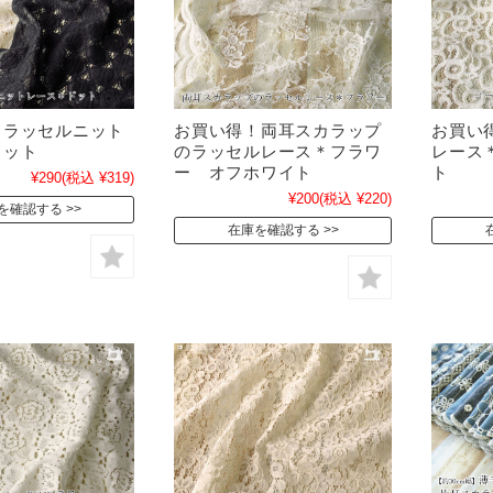
！ラッセルニット
お買い得！両耳スカラップ
お買い
ドット
のラッセルレース＊フラワ
レース
ー オフホワイト
ト
¥290
(税込 ¥319)
¥200
(税込 ¥220)
を確認する
在庫を確認する