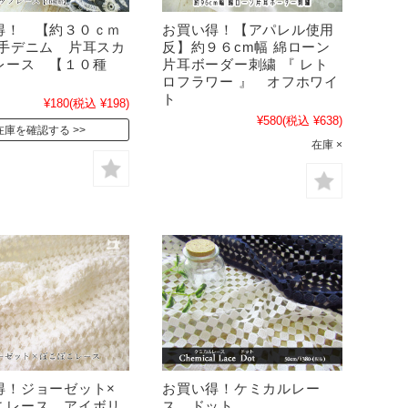
得！ 【約３０ｃｍ
お買い得！【アパレル使用
薄手デニム 片耳スカ
反】約９６cm幅 綿ローン
レース 【１０種
片耳ボーダー刺繍 『 レト
ロフラワー 』 オフホワイ
ト
¥180
(税込 ¥198)
¥580
(税込 ¥638)
在庫を確認する
在庫 ×
得！ジョーゼット×
お買い得！ケミカルレー
こレース アイボリ
ス ドット