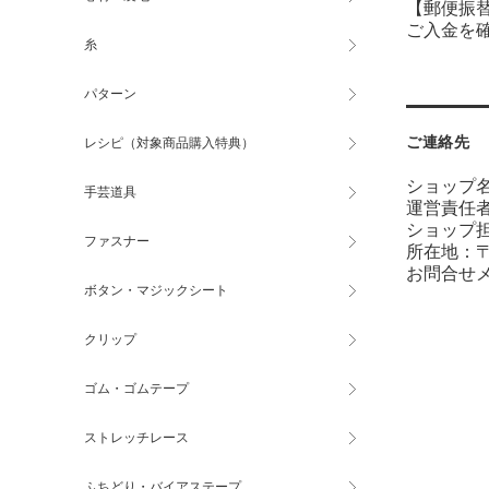
【郵便振替
ご入金を
糸
パターン
ご連絡先
レシピ（対象商品購入特典）
ショップ名
手芸道具
運営責任
ショップ
ファスナー
所在地：〒7
お問合せ
ボタン・マジックシート
クリップ
ゴム・ゴムテープ
ストレッチレース
ふちどり・バイアステープ