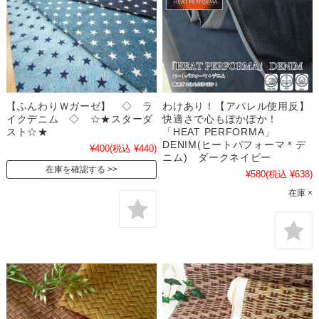
【ふんわりＷガーゼ】 ◇ ラ
わけあり！【アパレル使用反】
イクデニム ◇ ☆★スターダ
快適さで心もぽかぽか！
スト☆★
「HEAT PERFORMA」
DENIM(ヒートパフォーマ＊デ
¥400
(税込 ¥440)
ニム) ダークネイビー
在庫を確認する
¥580
(税込 ¥638)
在庫 ×