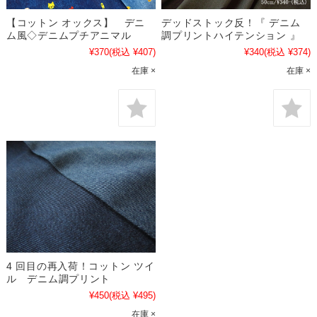
【コットン オックス】 デニ
デッドストック反！『 デニム
ム風◇デニムプチアニマル
調プリントハイテンション 』
¥370
(税込 ¥407)
¥340
(税込 ¥374)
在庫 ×
在庫 ×
4 回目の再入荷！コットン ツイ
ル デニム調プリント
¥450
(税込 ¥495)
在庫 ×