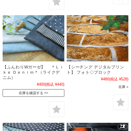
【ふんわりWガーゼ】 ＊Ｌｉ
【シーチング デジタルプリン
ｋｅ Ｄｅｎｉｍ＊（ライクデ
ト】 フォト◇ブロック
ニム）
¥480
(税込 ¥528)
¥400
(税込 ¥440)
在庫 ○
在庫を確認する