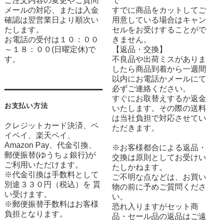
ご注文内容の変更やご質問
で
メールの対応、または入金
すでに商品をカットしてご
確認は翌営業日より順次い
用意している場合はキャン
たします。
セルをお受けすることがで
お電話の受付は１０：００
きません。
～１８：００(日曜定休)で
【返品・交換】
す。
不良品や出荷ミスがありま
したら商品到着から一週間
以内にお電話かメールにて
必ずご連絡ください。
すぐにお取替えするか返金
お支払い方法
いたします。その際の送料
は当社負担で対応させてい
クレジットカード決済、ペ
ただきます。
イペイ、楽天ペイ、
Amazon Pay、代金引換、
※お客様都合による返品・
郵便振替(ゆうちょ銀行)が
交換は原則としてお受けい
ご利用いただけます。
たしかねます。
※代金引換は手数料として
ご不明な点などは、お買い
別途３３０円（税込）を 貰
物の前に予めご質問くださ
い受けます。
い。
※郵便振替手数料はお客様
恐れ入りますがセット商
負担となります。
品・セール品の返品はご遠