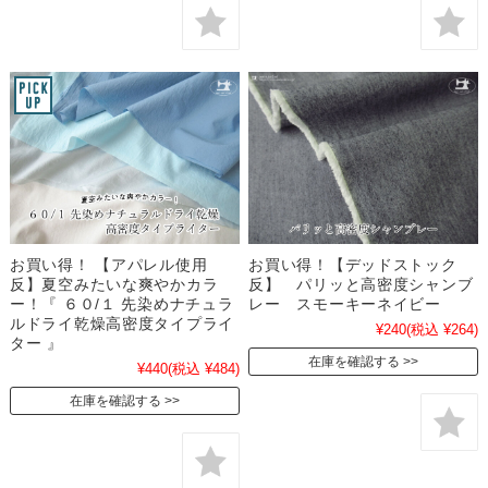
お買い得！ 【アパレル使用
お買い得！【デッドストック
反】夏空みたいな爽やかカラ
反】 パリッと高密度シャンブ
ー！『 ６０/１ 先染めナチュラ
レー スモーキーネイビー
ルドライ乾燥高密度タイプライ
¥240
(税込 ¥264)
ター 』
在庫を確認する
¥440
(税込 ¥484)
在庫を確認する