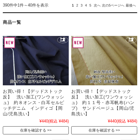
390件中1件～40件を表示
1
2
3
4
5
次へ
次の5ページへ
最後へ
商品一覧
お買い得！【デッドストック
お買い得！【デッドストック
反】 洗い加工(ワンウォッシ
反】 洗い加工(ワンウォッシ
ュ) 約８オンス・白耳セルビ
ュ) 約１１号・赤耳帆布(ハン
ッチデニム インディゴ【岡
プ) サンドベージュ【岡山/児
山/児島洗い】
島洗い】
¥440
(税込 ¥484)
¥440
(税込 ¥484)
在庫を確認する
在庫を確認する