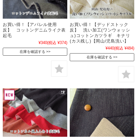
お買い得！【アパレル使用
お買い得！【デッドストック
反】 コットンデニムライク表
反】 洗い加工(ワンウォッシ
起毛
ュ)コットンカツラギ キナリ
(カス残し)【岡山/児島洗い】
¥340
(税込 ¥374)
¥440
(税込 ¥484)
在庫を確認する
在庫を確認する