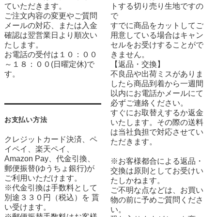
ていただきます。
トする切り売り生地ですの
ご注文内容の変更やご質問
で
メールの対応、または入金
すでに商品をカットしてご
確認は翌営業日より順次い
用意している場合はキャン
たします。
セルをお受けすることがで
お電話の受付は１０：００
きません。
～１８：００(日曜定休)で
【返品・交換】
す。
不良品や出荷ミスがありま
したら商品到着から一週間
以内にお電話かメールにて
必ずご連絡ください。
すぐにお取替えするか返金
お支払い方法
いたします。その際の送料
は当社負担で対応させてい
クレジットカード決済、ペ
ただきます。
イペイ、楽天ペイ、
Amazon Pay、代金引換、
※お客様都合による返品・
郵便振替(ゆうちょ銀行)が
交換は原則としてお受けい
ご利用いただけます。
たしかねます。
※代金引換は手数料として
ご不明な点などは、お買い
別途３３０円（税込）を 貰
物の前に予めご質問くださ
い受けます。
い。
※郵便振替手数料はお客様