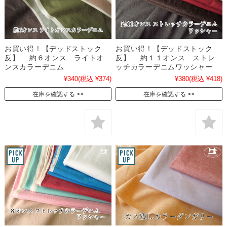
お買い得！【デッドストック
お買い得！【デッドストック
反】 約６オンス ライトオ
反】 約１１オンス ストレ
ンスカラーデニム
ッチカラーデニムワッシャー
¥340
(税込 ¥374)
¥380
(税込 ¥418)
在庫を確認する
在庫を確認する