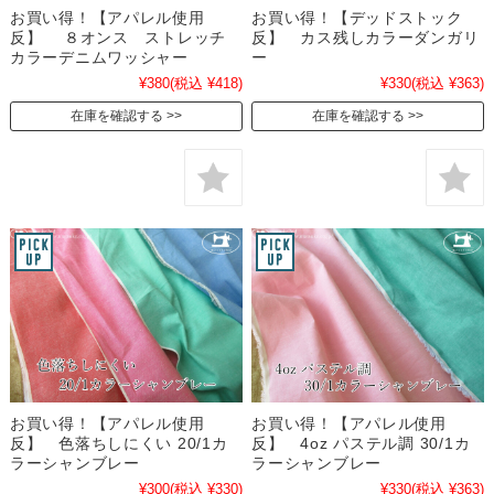
お買い得！【アパレル使用
お買い得！【デッドストック
反】 ８オンス ストレッチ
反】 カス残しカラーダンガリ
カラーデニムワッシャー
ー
¥380
(税込 ¥418)
¥330
(税込 ¥363)
在庫を確認する
在庫を確認する
お買い得！【アパレル使用
お買い得！【アパレル使用
反】 色落ちしにくい 20/1カ
反】 4oz パステル調 30/1カ
ラーシャンブレー
ラーシャンブレー
¥300
(税込 ¥330)
¥330
(税込 ¥363)