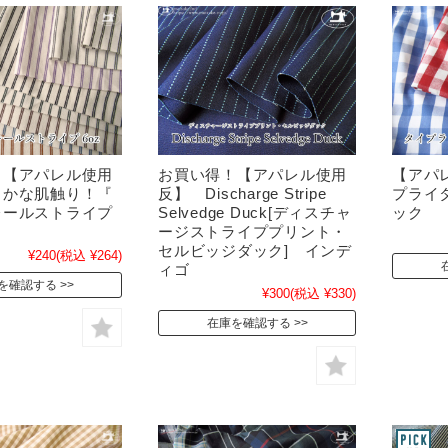
！【アパレル使用
お買い得！【アパレル使用
【アパ
らかな肌触り！『
反】 Discharge Stripe
プライ
レールストライプ
Selvedge Duck[ディスチャ
ック
ージストライププリント・
セルビッジダック] インデ
¥240
(税込 ¥264)
ィゴ
を確認する
¥300
(税込 ¥330)
在庫を確認する