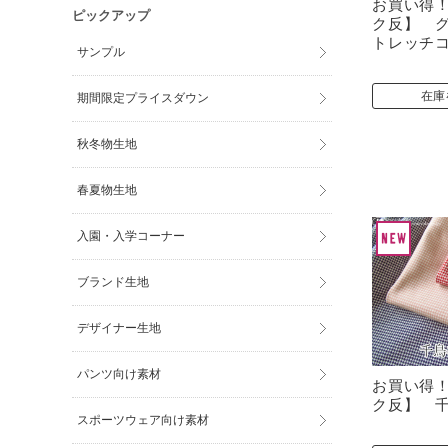
お買い得
ピックアップ
ク反】 
トレッチ
サンプル
在庫
期間限定プライスダウン
秋冬物生地
春夏物生地
入園・入学コーナー
ブランド生地
デザイナー生地
パンツ向け素材
お買い得
ク反】 
スポーツウェア向け素材