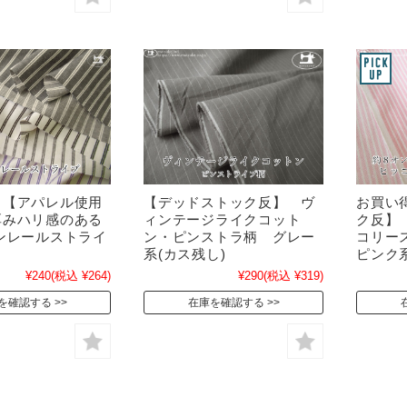
！【アパレル使用
【デッドストック反】 ヴ
お買い
厚みハリ感のある
ィンテージライクコット
ク反】
ンレールストライ
ン・ピンストラ柄 グレー
コリー
系(カス残し)
ピンク
¥240
(税込 ¥264)
¥290
(税込 ¥319)
を確認する
在庫を確認する