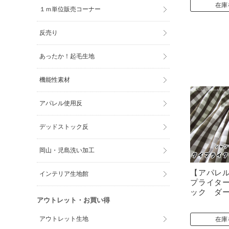
在庫
１ｍ単位販売コーナー
反売り
あったか！起毛生地
機能性素材
アパレル使用反
デッドストック反
岡山・児島洗い加工
【アパレ
インテリア生地館
プライタ
ック ダ
アウトレット・お買い得
アウトレット生地
在庫