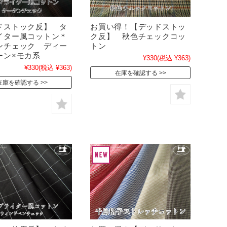
ドストック反】 タ
お買い得！【デッドストッ
イター風コットン＊
ク反】 秋色チェックコッ
ンチェック ディー
トン
ーン×モカ系
¥330
(税込 ¥363)
¥330
(税込 ¥363)
在庫を確認する
在庫を確認する