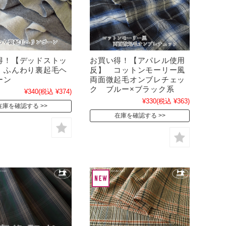
得！【デッドストッ
お買い得！【アパレル使用
 ふんわり裏起毛ヘ
反】 コットンモーリー風
ーン
両面微起毛オンブレチェッ
ク ブルー×ブラック系
¥340
(税込 ¥374)
¥330
(税込 ¥363)
在庫を確認する
在庫を確認する