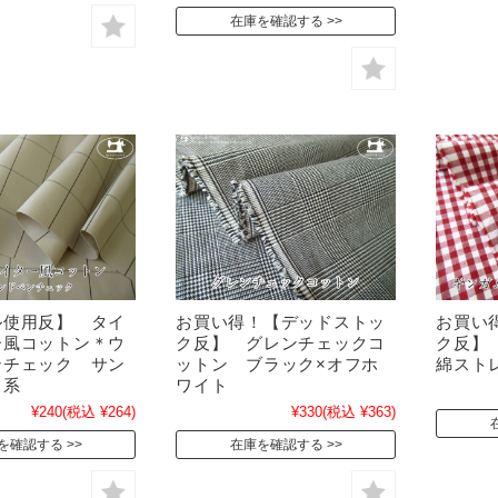
在庫を確認する
ル使用反】 タイ
お買い得！【デッドストッ
お買い
ー風コットン＊ウ
ク反】 グレンチェックコ
ク反】
ンチェック サン
ットン ブラック×オフホ
綿スト
ュ系
ワイト
¥240
(税込 ¥264)
¥330
(税込 ¥363)
を確認する
在庫を確認する