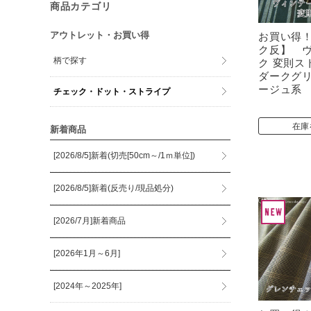
商品カテゴリ
アウトレット・お買い得
お買い得
ク反】 
柄で探す
ク 変則
ダークグ
ージュ系
チェック・ドット・ストライプ
在庫
新着商品
[2026/8/5]新着(切売[50cm～/1ｍ単位])
[2026/8/5]新着(反売り/現品処分)
[2026/7月]新着商品
[2026年1月～6月]
[2024年～2025年]