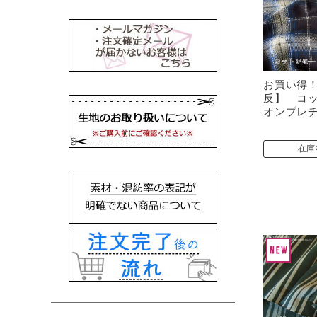
お買い得
反】 コ
オンブレ
在庫