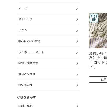
ガーゼ
ストレッチ
デニム
帆布(ハンプ)生地
ラミネート・キルト
お買い得
反】少し
『 コット
撥水・防水生地
プ 』
舞台衣装生地
在庫
柄でさがす
小物をさがす
芯材・裏地