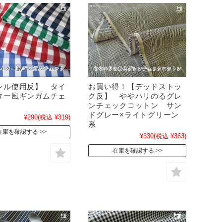
レル使用反】 タイ
お買い得！【デッドストッ
ター風ギンガムチェ
ク反】 ややハリのるグレ
ンチェックコットン サン
ドグレー×ライトグリーン
¥290
(税込 ¥319)
系
在庫を確認する
¥330
(税込 ¥363)
在庫を確認する