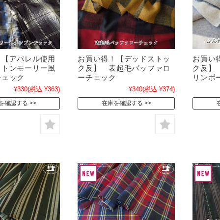
！【アパレル使用
お買い得！【デッドストッ
お買い
ットンモーリー風
ク反】 表起毛バッファロ
ク反】
チェック
ーチェック
リンボ
¥330
(税込 ¥363)
¥340
(税込 ¥374)
を確認する
在庫を確認する