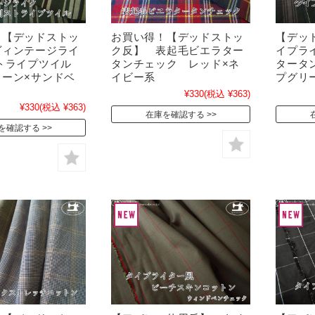
！【デッドストッ
お買い得！【デッドストッ
【デッ
ヴィンテージライ
ク反】 表起毛ビエラター
イプラ
ストライプツイル
タンチェック レッド×ネ
タータ
リーン×サンドベ
イビー系
プグリ
¥330
(税込 ¥363)
¥330
(税込 ¥363)
在庫を確認する
を確認する