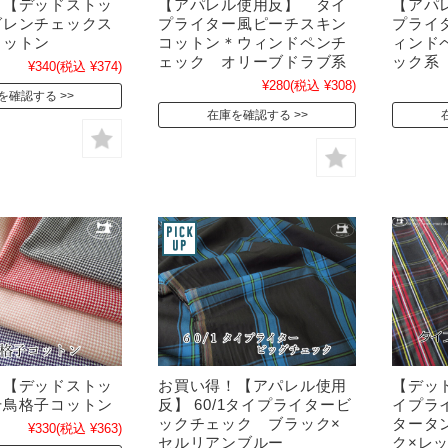
！【デッドストッ
【アパレル使用反】 タイ
【アパ
グレンチェックス
プライター風ピーチスキン
プライ
コットン
コットン＊ウィンドペンチ
ィンド
ェック オリーブドラブ系
ック系
¥340
(税込 ¥374)
¥280
(税込 ¥308)
を確認する
在庫を確認する
！【デッドストッ
お買い得！【アパレル使用
【デッ
千鳥格子コットン
反】 60/1タイプライタービ
イプラ
ックチェック ブラック×
タータ
¥330
(税込 ¥363)
セルリアンブルー
ク×レ