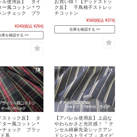
レル使用反】 タイ
お買い得！【デッドストッ
ター風コットン＊ウ
ク反】 千鳥格子ストレッ
ペンチェック ブラ
チコットン
¥340
(税込 ¥374)
¥240
(税込 ¥264)
在庫を確認する
在庫を確認する
ドストック反】 タ
【アパレル使用反】上品な
イター風コットン＊
やわらかさと光沢感！『 テ
ンチェック ブラッ
ンセル綿麻先染シックアン
ッド系
ドシンストライプ 』ネイビ