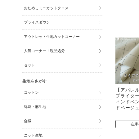
おためしミニカットクロス
プライスダウン
アウトレット生地カットコーナー
人気コーナー！現品処分
セット
生地をさがす
【アパレ
コットン
プライタ
ィンドペ
綿麻・麻生地
ドベージ
合繊
在庫
ニット生地