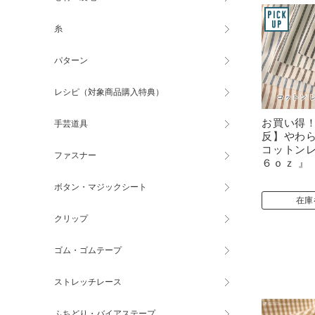
糸
パターン
レシピ（対象商品購入特典）
お買い得
手芸道具
反】やわ
コットン
ファスナー
６ｏｚ 』
ボタン・マジックシート
在庫
クリップ
ゴム・ゴムテープ
ストレッチレース
ふちどり・バイアステープ