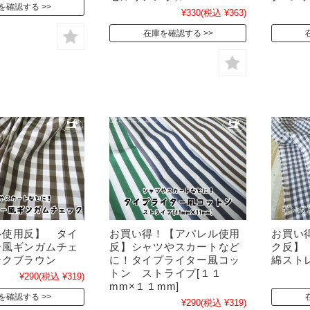
を確認する
¥330
(税込 ¥363)
在庫を確認する
ル使用反】 タイ
お買い得！【アパレル使用
お買い
ー風ギンガムチェ
反】シャツやスカートなど
ク反】
ークブラウン
に！タイプライター風コッ
綿スト
トン ストライプ[１１
¥290
(税込 ¥319)
mm×１１mm]
を確認する
¥290
(税込 ¥319)