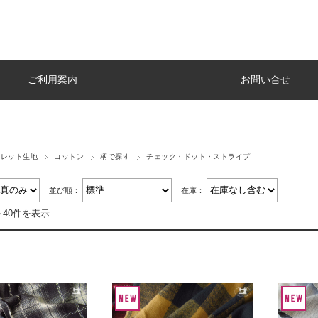
ご利用案内
お問い合せ
トレット生地
コットン
柄で探す
チェック・ドット・ストライプ
並び順：
在庫：
～40件を表示