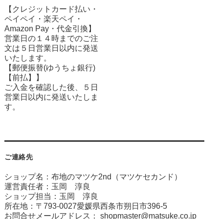
【クレジットカード払い・
ペイペイ・楽天ペイ・
Amazon Pay・
代金引換】
営業日の１４時までのご注
文は５日営業日以内に発送
いたします。
【郵便振替(ゆうちょ銀行)
【前払】】
ご入金を確認した後、５日
営業日以内に発送いたしま
す。
ご連絡先
ショップ名：布地のマツケ2nd（マツケセカンド）
運営責任者：玉岡 淳良
ショップ担当：玉岡 淳良
所在地：〒793-0027愛媛県西条市朔日市396-5
お問合せメールアドレス：
shopmaster@matsuke.co.jp