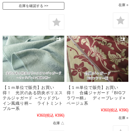
在庫 ○
在庫を確認する
【１ｍ単位で販売】お買い
【１ｍ単位で販売】お買い
得！ 光沢のある防炎ポリエス
得！ 合繊ジャガード『BIGフ
テルジャガード ～ウッドグレ
ラワー柄』 ディープレッド×
イン風織り柄～ ライトミント
ベージュ系
ブルー系
¥360
(税込 ¥396)
¥360
(税込 ¥396)
在庫 ○
在庫 △