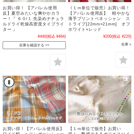
お買い得！ 【アパレル使用
《１ｍ単位で販売》お買い得！
反】夏空みたいな爽やかカラ
【アパレル使用反】 軽やかな
ー！『 ６０/１ 先染めナチュラ
薄手プリントベネッシャン ス
ルドライ乾燥高密度タイプライ
トライプ[22mm×21mm] オフ
ター 』
ホワイト×レッド
¥440
(税込 ¥484)
¥200
(税込 ¥220)
在庫 ○
在庫を確認する
お買い得！【アパレル使用反】
【１ｍ単位で販売】お買い
ワイド幅 ヘリンボーンシャー
得！ 艶感のあるポリエスツイ