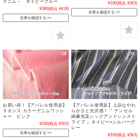
デニム－ ネイビーブルー
¥330
(税込 ¥363)
¥380
(税込 ¥418)
在庫を確認する
在庫を確認する
お買い得！【アパレル使用反】
【アパレル使用反】上品なやわ
５オンス カラーデニムワッシ
らかさと光沢感！『 テンセル
ャー ピンク
綿麻先染シックアンドシンスト
ライプ 』ネイビー×シルバーグ
¥330
(税込 ¥363)
レー
在庫を確認する
¥330
(税込 ¥363)