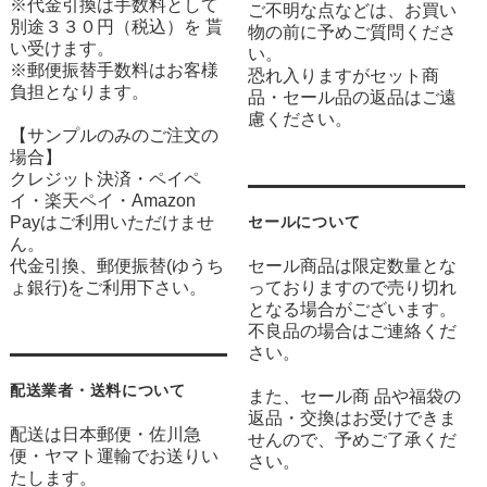
※代金引換は手数料として
ご不明な点などは、お買い
別途３３０円（税込）を 貰
物の前に予めご質問くださ
い受けます。
い。
※郵便振替手数料はお客様
恐れ入りますがセット商
負担となります。
品・セール品の返品はご遠
慮ください。
【サンプルのみのご注文の
場合】
クレジット決済・ペイペ
イ・楽天ペイ・Amazon
Payはご利用いただけませ
セールについて
ん。
代金引換、郵便振替(ゆうち
セール商品は限定数量とな
ょ銀行)をご利用下さい。
っておりますので売り切れ
となる場合がございます。
不良品の場合はご連絡くだ
さい。
配送業者・送料について
また、セール商 品や福袋の
返品・交換はお受けできま
配送は日本郵便・佐川急
せんので、予めご了承くだ
便・ヤマト運輸でお送りい
さい。
たします。