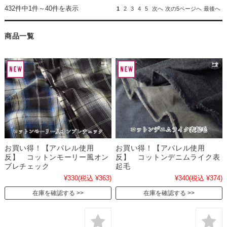
432件中1件～40件を表示
1
2
3
4
5
次へ
次の5ページへ
最後へ
商品一覧
お買い得！【アパレル使用
お買い得！【アパレル使用
反】 コットンモーリー風オン
反】 コットンデニムライク表
ブレチェック
起毛
¥330
(税込 ¥363)
¥340
(税込 ¥374)
在庫を確認する
在庫を確認する