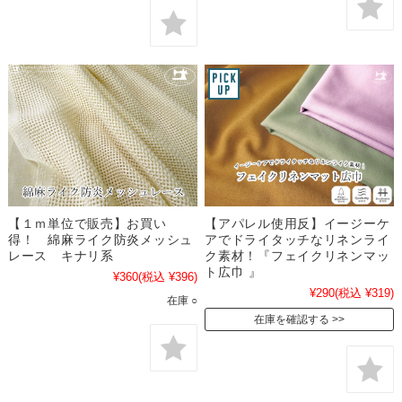
【１ｍ単位で販売】お買い
【アパレル使用反】イージーケ
得！ 綿麻ライク防炎メッシュ
アでドライタッチなリネンライ
レース キナリ系
ク素材！『フェイクリネンマッ
ト広巾 』
¥360
(税込 ¥396)
¥290
(税込 ¥319)
在庫 ○
在庫を確認する