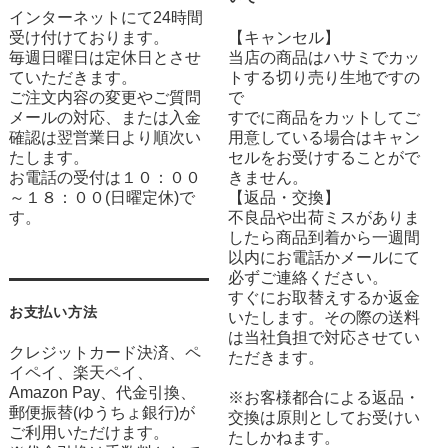
インターネットにて24時間
受け付けております。
【キャンセル】
毎週日曜日は定休日とさせ
当店の商品はハサミでカッ
ていただきます。
トする切り売り生地ですの
ご注文内容の変更やご質問
で
メールの対応、または入金
すでに商品をカットしてご
確認は翌営業日より順次い
用意している場合はキャン
たします。
セルをお受けすることがで
お電話の受付は１０：００
きません。
～１８：００(日曜定休)で
【返品・交換】
す。
不良品や出荷ミスがありま
したら商品到着から一週間
以内にお電話かメールにて
必ずご連絡ください。
すぐにお取替えするか返金
お支払い方法
いたします。その際の送料
は当社負担で対応させてい
クレジットカード決済、ペ
ただきます。
イペイ、楽天ペイ、
Amazon Pay、代金引換、
※お客様都合による返品・
郵便振替(ゆうちょ銀行)が
交換は原則としてお受けい
ご利用いただけます。
たしかねます。