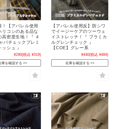
得！【アパレル使用
【アパレル使用反】防シワ
ハリコシのある品な
でイージーケアのツーウェ
の高密度生地！『 ４
イストレッチ！『 プラミカ
ギャバチェックプレミ
ルグレンチェック 』
ォッシュ 』
【COE】グレー系
¥290
(税込 ¥319)
¥440
(税込 ¥484)
在庫を確認する
在庫を確認する