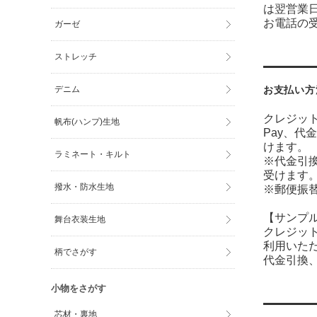
は翌営業
お電話の受
ガーゼ
ストレッチ
デニム
お支払い方
クレジット
帆布(ハンプ)生地
Pay、代
けます。
ラミネート・キルト
※代金引
受けます
撥水・防水生地
※郵便振
【サンプ
舞台衣装生地
クレジット
利用いた
柄でさがす
代金引換、
小物をさがす
芯材・裏地