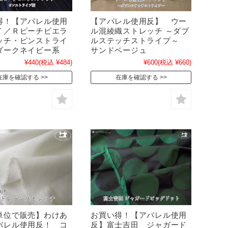
得！【アパレル使用
【アパレル使用反】 ウー
Ｔ／Ｒピーチビエラ
ル混綾織ストレッチ ～ダブ
ッチ・ピンストライ
ルステッチストライプ～
ダークネイビー系
サンドベージュ
¥440
(税込 ¥484)
¥600
(税込 ¥660)
在庫を確認する
在庫を確認する
単位で販売】わけあ
お買い得！【アパレル使用
パレル使用反！ コ
反】富士吉田 ジャガード