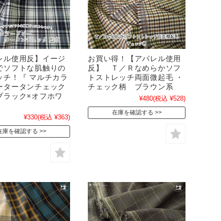
レル使用反】イージ
お買い得！【アパレル使用
でソフトな肌触りの
反】 Ｔ／Ｒなめらかソフ
ッチ！『 マルチカラ
トストレッチ両面微起毛 ・
ータータンチェック
チェック柄 ブラウン系
ブラック×オフホワ
¥480
(税込 ¥528)
在庫を確認する
¥330
(税込 ¥363)
在庫を確認する