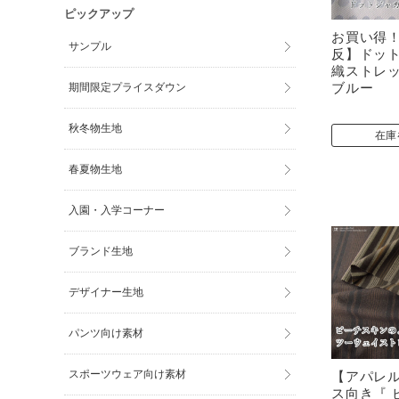
ピックアップ
お買い得
サンプル
反】ドッ
織ストレ
ブルー
期間限定プライスダウン
秋冬物生地
在庫
春夏物生地
入園・入学コーナー
ブランド生地
デザイナー生地
パンツ向け素材
スポーツウェア向け素材
【アパレ
ス向き『 