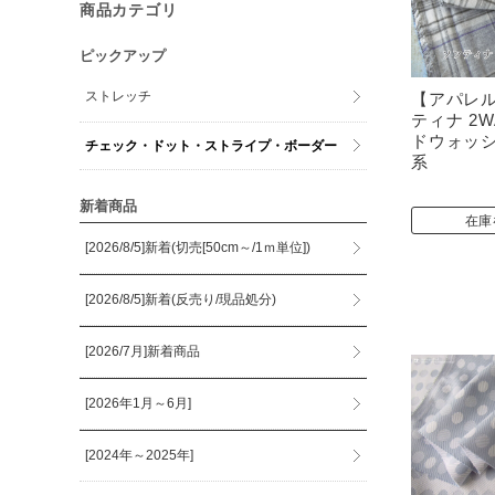
商品カテゴリ
ピックアップ
ストレッチ
【アパレ
ティナ 2
ドウォッ
チェック・ドット・ストライプ・ボーダー
系
新着商品
在庫
[2026/8/5]新着(切売[50cm～/1ｍ単位])
[2026/8/5]新着(反売り/現品処分)
[2026/7月]新着商品
[2026年1月～6月]
[2024年～2025年]