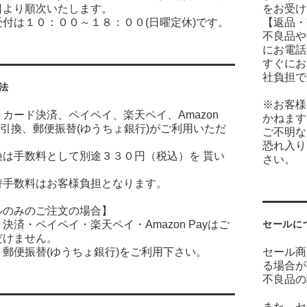
日より順次いたします。
をお受け
付は１０：００～１８：００(日曜定休)です。
【返品・
不良品や
にお電話
すぐにお
社負担で
法
※お客様
カード決済、ペイペイ、楽天ペイ、Amazon
かねます
金引換、郵便振替(ゆうちょ銀行)がご利用いただ
ご不明な
恐れ入り
換は手数料として別途３３０円（税込）を 貰い
さい。
。
替手数料はお客様負担となります。
ルのみのご注文の場合】
決済・ペイペイ・楽天ペイ・Amazon Payはご
セールに
だけません。
郵便振替(ゆうちょ銀行)をご利用下さい。
セール商
る場合が
不良品の
また、セ