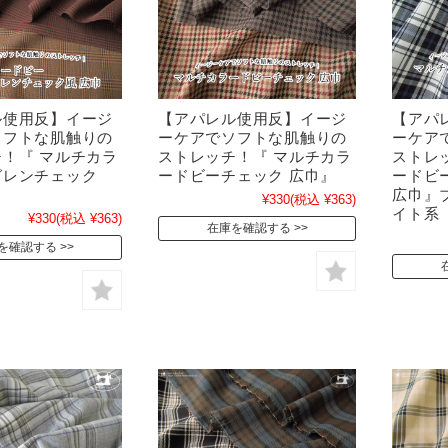
ル使用反】イージ
【アパレル使用反】イージ
【アパ
ソフトな肌触りの
ーケアでソフトな肌触りの
ーケア
！『 マルチカラ
ストレッチ！『 マルチカラ
ストレ
グレンチェック
ードビーチェック 広巾』
ードビ
』
広巾』
¥330
(税込 ¥363)
イト系
¥330
(税込 ¥363)
在庫を確認する
を確認する