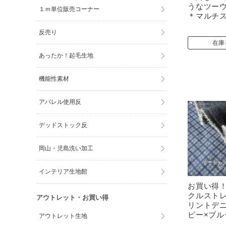
うなツー
１ｍ単位販売コーナー
＊マルチ
反売り
在庫
あったか！起毛生地
機能性素材
アパレル使用反
デッドストック反
岡山・児島洗い加工
インテリア生地館
お買い得
クルスト
アウトレット・お買い得
リントデ
ビー×ブル
アウトレット生地