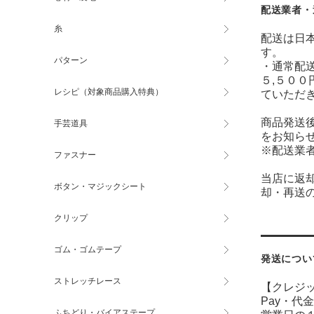
配送業者・
糸
配送は日
す。
パターン
・通常配送
５,５００
レシピ（対象商品購入特典）
ていただ
商品発送
手芸道具
をお知ら
※配送業
ファスナー
当店に返
ボタン・マジックシート
却・再送
クリップ
ゴム・ゴムテープ
発送につい
ストレッチレース
【クレジ
Pay・
代金
ふちどり・バイアステープ