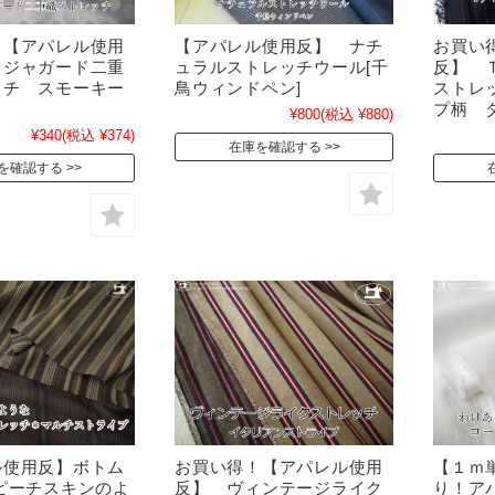
！【アパレル使用
【アパレル使用反】 ナチ
お買い
トジャガード二重
ュラルストレッチウール[千
反】 
ッチ スモーキー
鳥ウィンドペン]
ストレ
プ柄 
¥800
(税込 ¥880)
¥340
(税込 ¥374)
在庫を確認する
を確認する
ル使用反】ボトム
お買い得！【アパレル使用
【１ｍ
ピーチスキンのよ
反】 ヴィンテージライク
り！ア