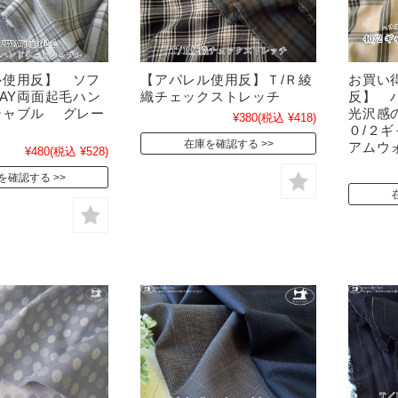
ル使用反】 ソフ
【アパレル使用反】Ｔ/Ｒ綾
お買い
WAY両面起毛ハン
織チェックストレッチ
反】 
シャブル グレー
光沢感
¥380
(税込 ¥418)
０/２
在庫を確認する
アムウ
¥480
(税込 ¥528)
を確認する