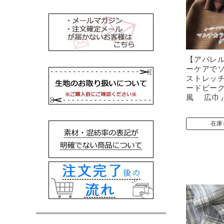
【アパレ
ーケアで
ストレッチ
ードビー
風 広巾
在庫