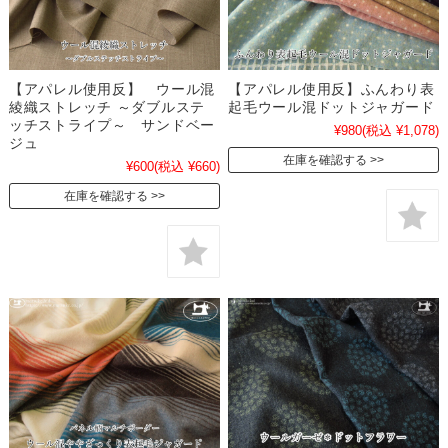
【アパレル使用反】 ウール混
【アパレル使用反】ふんわり表
綾織ストレッチ ～ダブルステ
起毛ウール混ドットジャガード
ッチストライプ～ サンドベー
¥980
(税込 ¥1,078)
ジュ
在庫を確認する
¥600
(税込 ¥660)
在庫を確認する