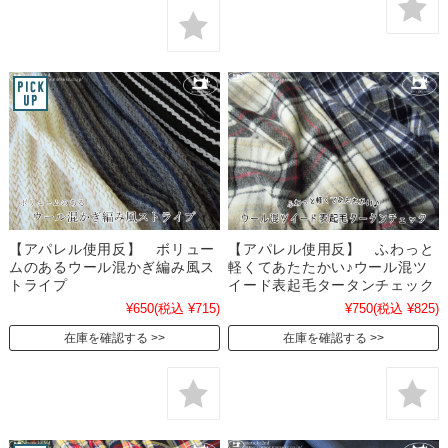
【アパレル使用反】 ボリュー
【アパレル使用反】 ふわっと
ムのあるウール混かぎ編み風ス
軽くてあたたかい♪ウール混ツ
トライプ
イード表起毛タータンチェック
¥650
(税込 ¥715)
¥750
(税込 ¥825)
在庫を確認する
在庫を確認する