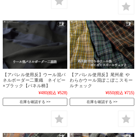
【アパレル使用反】ウール混パ
【アパレル使用反】尾州産 や
ネルボーダー二重織 ネイビー
わらかウール混ぽこぽこスモー
×ブラック【パネル柄】
ルチェック
¥480
(税込 ¥528)
¥650
(税込 ¥715)
在庫を確認する
在庫を確認する