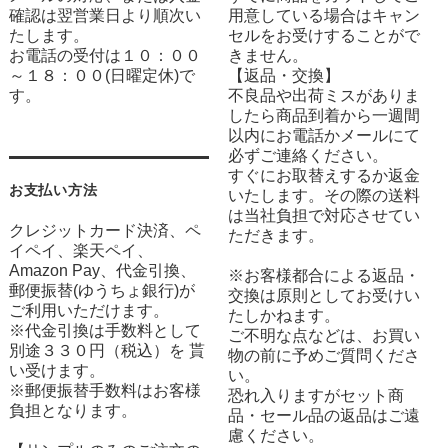
確認は翌営業日より順次い
用意している場合はキャン
たします。
セルをお受けすることがで
お電話の受付は１０：００
きません。
～１８：００(日曜定休)で
【返品・交換】
す。
不良品や出荷ミスがありま
したら商品到着から一週間
以内にお電話かメールにて
必ずご連絡ください。
すぐにお取替えするか返金
お支払い方法
いたします。その際の送料
は当社負担で対応させてい
クレジットカード決済、ペ
ただきます。
イペイ、楽天ペイ、
Amazon Pay、代金引換、
※お客様都合による返品・
郵便振替(ゆうちょ銀行)が
交換は原則としてお受けい
ご利用いただけます。
たしかねます。
※代金引換は手数料として
ご不明な点などは、お買い
別途３３０円（税込）を 貰
物の前に予めご質問くださ
い受けます。
い。
※郵便振替手数料はお客様
恐れ入りますがセット商
負担となります。
品・セール品の返品はご遠
慮ください。