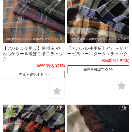
【アパレル使用反】尾州産 や
【アパレル使用反】やわらかガ
わらかウール混ぽこぽこチェッ
ーゼ風ウールタータンチェック
ク
¥650
(税込 ¥715)
¥650
(税込 ¥715)
在庫を確認する
在庫を確認する