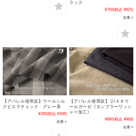
ラック
¥750
(税込 ¥825)
在庫 ×
【アパレル使用反】ウールシル
【アパレル使用反】２/４８ウ
クビエラチェック グレー系
ールガーゼ《タンブラーワッシ
ャー加工》
¥280
(税込 ¥308)
¥880
(税込 ¥968)
在庫 ×
在庫 ×