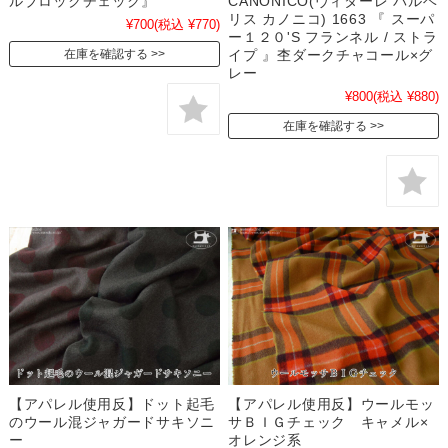
ルブロックチェック』
CANONICO(ヴィターレ バルベ
リス カノニコ) 1663 『 スーパ
¥700
(税込 ¥770)
ー１２０'S フランネル / ストラ
イプ 』杢ダークチャコール×グ
在庫を確認する
レー
¥800
(税込 ¥880)
在庫を確認する
【アパレル使用反】ドット起毛
【アパレル使用反】ウールモッ
のウール混ジャガードサキソニ
サＢＩＧチェック キャメル×
ー
オレンジ系