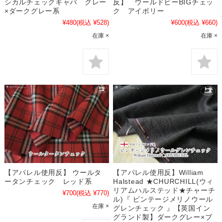
シカルチェックギャバ グレー
反】 ウールドビーBIGチェッ
×ダークグレー系
ク アイボリー
¥480
(税込 ¥528)
¥600
(税込 ¥660)
在庫 ×
在庫 ×
【アパレル使用反】 ウールタ
【アパレル使用反】William
ータンチェック レッド系
Halstead ★CHURCHILL(ウィ
リアムハルステッド★チャーチ
¥700
(税込 ¥770)
ル)『 ビンテージメリノウール
在庫 ×
グレンチェック 』【英国イン
グランド製】ダークグレー×ブ