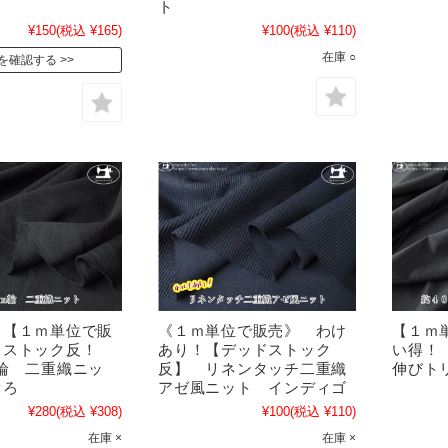
ト
¥150
(税込 ¥165)
¥100
(税込 ¥110)
在庫 ○
を確認する
！【１ｍ単位で販
《１ｍ単位で販売》 わけ
【１ｍ
ドストック反！
あり！【デッドストック
い得！
輪 二重織ニッ
反】 リネンタッチ二重織
伸びト
ぐろ
アゼ風ニット インディゴ
¥280
(税込 ¥308)
¥100
(税込 ¥110)
在庫 ×
在庫 ×