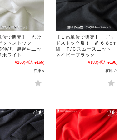
単位で販売】 わけ
【１ｍ単位で販売】 デッ
デッドストック
ドストック反！ 約６８cm
縦伸び、裏起毛ニッ
幅 Ｔ/Ｃスムースニット
フホワイト
ネイビーブラック
¥150
(税込 ¥165)
¥180
(税込 ¥198)
在庫 ○
在庫 △