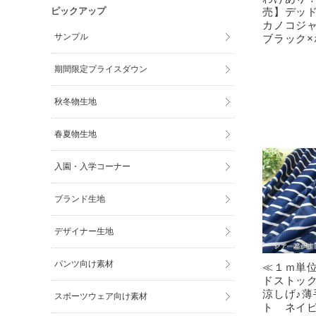
売】デッ
ピックアップ
カノコジ
サンプル
ブラック×
期間限定プライスダウン
秋冬物生地
春夏物生地
入園・入学コーナー
ブランド生地
デザイナー生地
パンツ向け素材
≪１ｍ単
ドストッ
涼しげ♪薄
スポーツウェア向け素材
ト ネイ