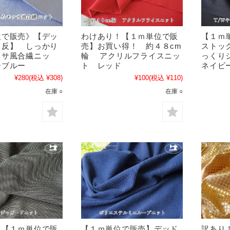
位で販売》【デッ
わけあり！【１ｍ単位で販
【１ｍ
ク反】 しっかり
売】お買い得！ 約４８cm
ストッ
ッサ風合繊ニッ
輪 アクリルフライスニッ
っくり
ーブルー
ト レッド
ネイビ
¥280
(税込 ¥308)
¥100
(税込 ¥110)
在庫 ○
在庫 ○
！【１ｍ単位で販
【１ｍ単位で販売】デッド
訳あり