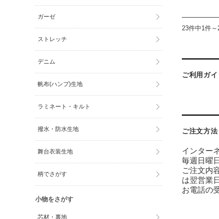
ガーゼ
23件中1件～
ストレッチ
デニム
ご利用ガイ
帆布(ハンプ)生地
ラミネート・キルト
撥水・防水生地
ご注文方法
インター
舞台衣装生地
毎週日曜
ご注文内
柄でさがす
は翌営業
お電話の受
小物をさがす
芯材・裏地