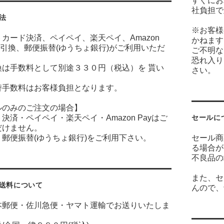
すぐにお
社負担で
法
※お客様
カード決済、ペイペイ、楽天ペイ、Amazon
かねます
金引換、郵便振替(ゆうちょ銀行)がご利用いただ
ご不明な
恐れ入り
換は手数料として別途３３０円（税込）を 貰い
さい。
。
替手数料はお客様負担となります。
ルのみのご注文の場合】
決済・ペイペイ・楽天ペイ・Amazon Payはご
セールに
だけません。
郵便振替(ゆうちょ銀行)をご利用下さい。
セール商
る場合が
不良品の
また、セ
送料について
んので、
本郵便・佐川急便・ヤマト運輸でお送りいたしま