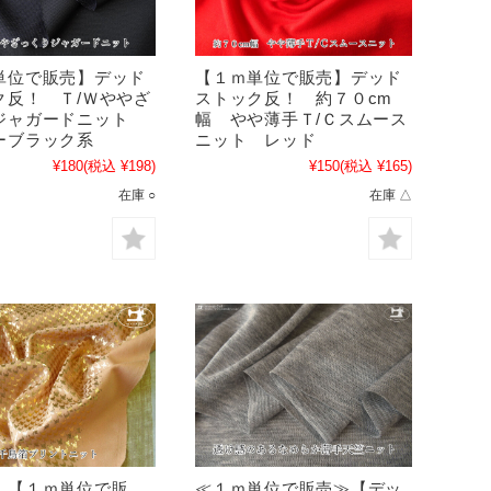
単位で販売】デッド
【１ｍ単位で販売】デッド
ク反！ Ｔ/Ｗややざ
ストック反！ 約７０cm
ジャガードニット
幅 やや薄手Ｔ/Ｃスムース
ーブラック系
ニット レッド
¥180
(税込 ¥198)
¥150
(税込 ¥165)
在庫 ○
在庫 △
！【１ｍ単位で販
≪１ｍ単位で販売≫【デッ