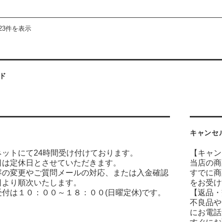
23件を表示
ド
キャンセ
ネットにて24時間受け付けております。
【キャン
日は定休日とさせていただきます。
当店の商
容の変更やご質問メールの対応、または入金確認
すでに商
日より順次いたします。
をお受け
付は１０：００～１８：００(日曜定休)です。
【返品・
不良品や
にお電話