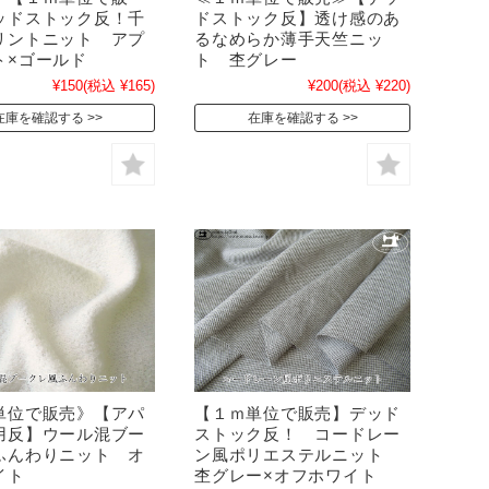
ッドストック反！千
ドストック反】透け感のあ
リントニット アプ
るなめらか薄手天竺ニッ
ト×ゴールド
ト 杢グレー
¥150
(税込 ¥165)
¥200
(税込 ¥220)
在庫を確認する
在庫を確認する
単位で販売》【アパ
【１ｍ単位で販売】デッド
用反】ウール混ブー
ストック反！ コードレー
ふんわりニット オ
ン風ポリエステルニット
イト
杢グレー×オフホワイト