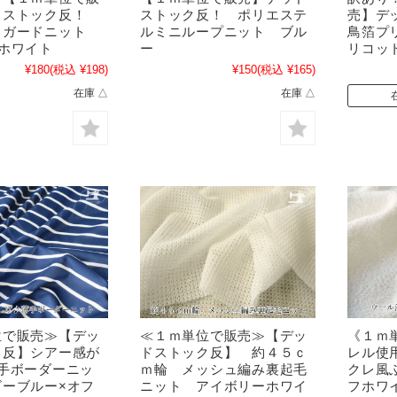
ドストック反！
ストック反！ ポリエステ
売】デ
ャガードニット
ルミニループニット ブル
鳥箔プ
ホワイト
ー
リコッ
¥180
(税込 ¥198)
¥150
(税込 ¥165)
在庫 △
在庫 △
位で販売≫【デッ
≪１ｍ単位で販売≫【デッ
《１ｍ
ク反】シアー感が
ドストック反】 約４５ｃ
レル使
手ボーダーニッ
ｍ輪 メッシュ編み裏起毛
クレ風
ビーブルー×オフ
ニット アイボリーホワイ
フホワ