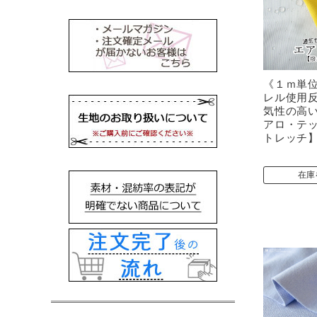
《１ｍ単
レル使用
気性の高い
アロ・テッ
トレッチ
在庫