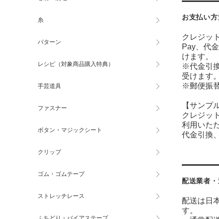
お支払い方
糸
クレジット
パターン
Pay、代
けます。
レシピ（対象商品購入特典）
※代金引
受けます
※郵便振
手芸道具
【サンプ
ファスナー
クレジット
利用いた
ボタン・マジックシート
代金引換、
クリップ
ゴム・ゴムテープ
配送業者・
ストレッチレース
配送は日
す。
ふちどり・バイアステープ