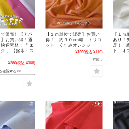
位で販売》【アパ
【１ｍ単位で販売】お買い
【１ｍ
反】お買い得！通
得！ 約９０cm幅 トリコ
あり！
快適素材！『 エ
ット くすみオレンジ
反！ 
ク 』【撥水・ス
ト オ
¥100
(税込 ¥110)
】
在庫 ○
¥280
(税込 ¥308)
を確認する