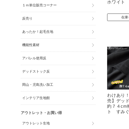
ホワイト
１ｍ単位販売コーナー
在庫
反売り
あったか！起毛生地
機能性素材
アパレル使用反
デッドストック反
岡山・児島洗い加工
わけあり
インテリア生地館
売】デッ
約７４cm
ト すみ
アウトレット・お買い得
アウトレット生地