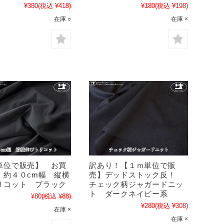
¥380
(税込 ¥418)
¥180
(税込 ¥198)
在庫 ○
在庫 ×
単位で販売】 お買
訳あり！【１ｍ単位で販
 約４０cm幅 縦横
売】デッドストック反！
リコット ブラック
チェック柄ジャガードニッ
ト ダークネイビー系
¥80
(税込 ¥88)
¥280
(税込 ¥308)
在庫 ×
在庫 ×