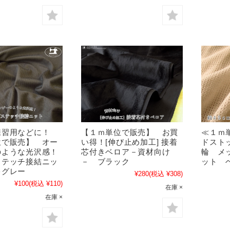
練習用などに！
【１ｍ単位で販売】 お買
≪１ｍ
位で販売】 オー
い得！[伸び止め加工] 接着
ドスト
のような光沢感！
芯付きベロア－資材向け
輪 メ
ステッチ接結ニッ
－ ブラック
ット 
キグレー
¥280
(税込 ¥308)
¥100
(税込 ¥110)
在庫 ×
在庫 ×