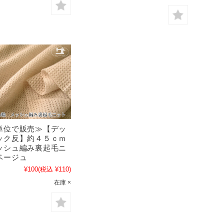
単位で販売≫【デッ
ック反】約４５ｃｍ
ッシュ編み裏起毛ニ
ベージュ
¥100
(税込 ¥110)
在庫 ×