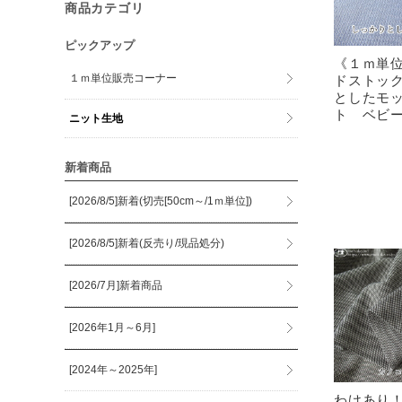
商品カテゴリ
ピックアップ
《１ｍ単
１ｍ単位販売コーナー
ドストッ
としたモ
ト ベビ
ニット生地
新着商品
[2026/8/5]新着(切売[50cm～/1ｍ単位])
[2026/8/5]新着(反売り/現品処分)
[2026/7月]新着商品
[2026年1月～6月]
[2024年～2025年]
わけあり