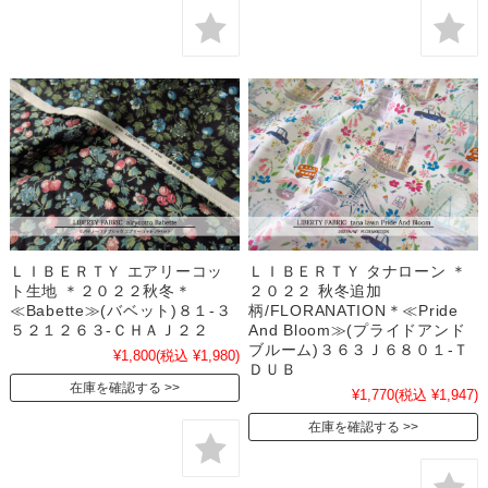
ＬＩＢＥＲＴＹ エアリーコッ
ＬＩＢＥＲＴＹ タナローン ＊
ト生地 ＊２０２２秋冬＊
２０２２ 秋冬追加
≪Babette≫(バベット)８１-３
柄/FLORANATION＊≪Pride
５２１２６３-ＣＨＡＪ２２
And Bloom≫(プライドアンド
ブルーム)３６３Ｊ６８０１-Ｔ
¥1,800
(税込 ¥1,980)
ＤＵＢ
在庫を確認する
¥1,770
(税込 ¥1,947)
在庫を確認する