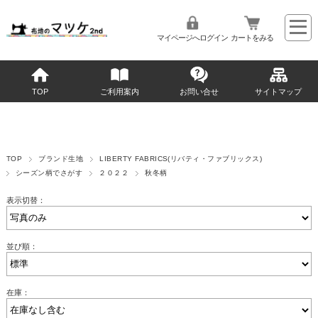
マイページへログイン
カートをみる
TOP
ご利用案内
お問い合せ
サイトマップ
TOP
ブランド生地
LIBERTY FABRICS(リバティ・ファブリックス)
シーズン柄でさがす
２０２２
秋冬柄
表示切替：
並び順：
在庫：