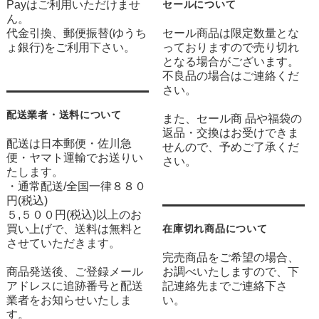
Payはご利用いただけませ
セールについて
ん。
代金引換、郵便振替(ゆうち
セール商品は限定数量とな
ょ銀行)をご利用下さい。
っておりますので売り切れ
となる場合がございます。
不良品の場合はご連絡くだ
さい。
配送業者・送料について
また、セール商 品や福袋の
返品・交換はお受けできま
配送は日本郵便・佐川急
せんので、予めご了承くだ
便・ヤマト運輸でお送りい
さい。
たします。
・通常配送/全国一律８８０
円(税込)
５,５００円(税込)以上のお
買い上げで、送料は無料と
在庫切れ商品について
させていただきます。
完売商品をご希望の場合、
商品発送後、ご登録メール
お調べいたしますので、下
アドレスに追跡番号と配送
記連絡先までご連絡下さ
業者をお知らせいたしま
い。
す。