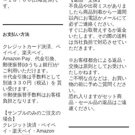
す。
不良品や出荷ミスがありま
したら商品到着から一週間
以内にお電話かメールにて
必ずご連絡ください。
すぐにお取替えするか返金
お支払い方法
いたします。その際の送料
は当社負担で対応させてい
クレジットカード決済、ペ
ただきます。
イペイ、楽天ペイ、
Amazon Pay、代金引換、
※お客様都合による返品・
郵便振替(ゆうちょ銀行)が
交換は原則としてお受けい
ご利用いただけます。
たしかねます。
※代金引換は手数料として
ご不明な点などは、お買い
別途３３０円（税込）を 貰
物の前に予めご質問くださ
い受けます。
い。
※郵便振替手数料はお客様
恐れ入りますがセット商
負担となります。
品・セール品の返品はご遠
慮ください。
【サンプルのみのご注文の
場合】
クレジット決済・ペイペ
イ・楽天ペイ・Amazon