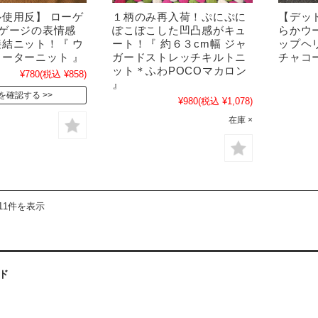
使用反】 ローゲ
１柄のみ再入荷！ぷにぷに
【デッ
イゲージの表情感
ぽこぽこした凹凸感がキュ
らかウ
結ニット！『 ウ
ート！『 約６３cm幅 ジャ
ップヘ
ーターニット 』
ガードストレッチキルトニ
チャコ
ット＊ふわPOCOマカロン
¥780
(税込 ¥858)
』
を確認する
¥980
(税込 ¥1,078)
在庫 ×
11件を表示
ド