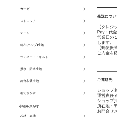
ガーゼ
発送につい
ストレッチ
【クレジ
Pay・
代金
デニム
営業日の
します。
帆布(ハンプ)生地
【郵便振替
ご入金を
ラミネート・キルト
撥水・防水生地
ご連絡先
舞台衣装生地
ショップ名
柄でさがす
運営責任
ショップ
所在地：〒7
小物をさがす
お問合せ
芯材・裏地