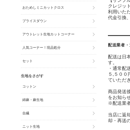
【サンプ
クレジット
おためしミニカットクロス
利用いた
代金引換、
プライスダウン
アウトレット生地カットコーナー
配送業者・
人気コーナー！現品処分
配送は日
セット
す。
・通常配送
５,５００
生地をさがす
ていただ
コットン
商品発送
をお知ら
綿麻・麻生地
※配送業
合繊
当店に返
却・再送
ニット生地