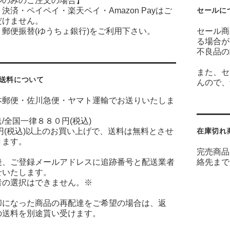
ルのみのご注文の場合】
決済・ペイペイ・楽天ペイ・Amazon Payはご
セールに
だけません。
郵便振替(ゆうちょ銀行)をご利用下さい。
セール商
る場合が
不良品の
また、セ
送料について
んので、
本郵便・佐川急便・ヤマト運輸でお送りいたしま
/全国一律８８０円(税込)
円(税込)以上のお買い上げで、送料は無料とさせ
在庫切れ
きます。
完売商品
後、ご登録メールアドレスに追跡番号と配送業者
絡先まで
せいたします。
者の選択はできません。※
却になった商品の再配達をご希望の場合は、返
の送料を別途貰い受けます。