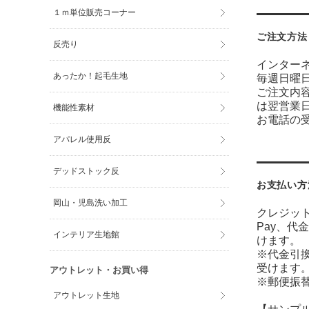
１ｍ単位販売コーナー
ご注文方法
反売り
インター
あったか！起毛生地
毎週日曜
ご注文内
は翌営業
機能性素材
お電話の受
アパレル使用反
デッドストック反
お支払い方
岡山・児島洗い加工
クレジット
Pay、代
インテリア生地館
けます。
※代金引
受けます
アウトレット・お買い得
※郵便振
アウトレット生地