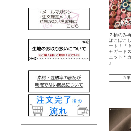
２柄のみ
ぽこぽこ
ート！『 
ャガード
ニット＊ガ
』
在庫