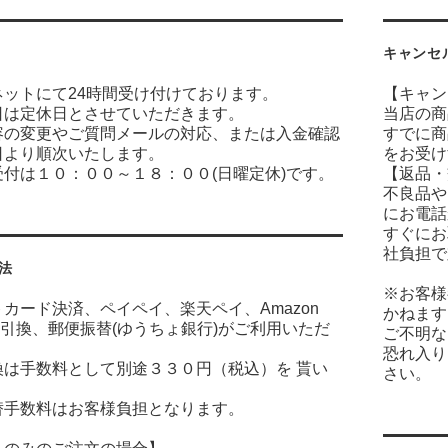
キャンセ
ネットにて24時間受け付けております。
【キャン
日は定休日とさせていただきます。
当店の商
容の変更やご質問メールの対応、または入金確認
すでに商
日より順次いたします。
をお受け
付は１０：００～１８：００(日曜定休)です。
【返品・
不良品や
にお電話
すぐにお
社負担で
法
※お客様
カード決済、ペイペイ、楽天ペイ、Amazon
かねます
金引換、郵便振替(ゆうちょ銀行)がご利用いただ
ご不明な
恐れ入り
換は手数料として別途３３０円（税込）を 貰い
さい。
。
替手数料はお客様負担となります。