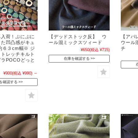
再入荷！ぷにぷに
【デッドストック反】 ウ
【アパ
した凹凸感がキュ
ール混ミックスツィード
ウール
約６３cm幅※ ジ
チ
¥650
(税込 ¥715)
ストレッチキルト
在庫を確認する
ラPOCOどっと
¥900
(税込 ¥990)
～
を確認する