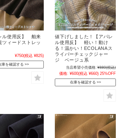
レル使用反】 舶来
値下げしました！【アパレ
混ツィードストレッ
ル使用反】 軽い！動け
る！温かい！ECOLANAス
ライバーチェックジャー
¥750
(税込 ¥825)
ジ ベージュ系
在庫を確認する
当店希望小売価格:
¥880
(税込)
価格:
¥600
(税込 ¥660)
25%OFF
在庫を確認する