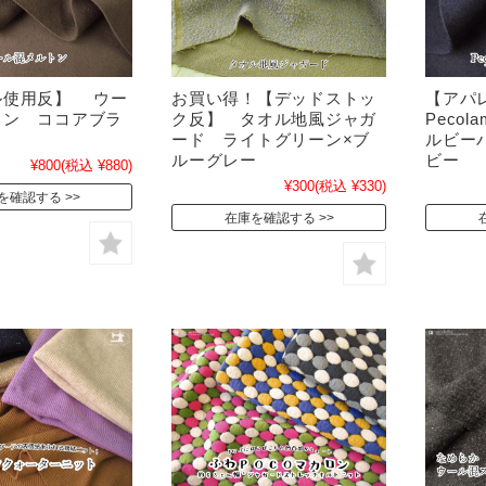
ル使用反】 ウー
お買い得！【デッドストッ
【アパ
トン ココアブラ
ク反】 タオル地風ジャガ
Pecol
ード ライトグリーン×ブ
ルビー
ルーグレー
ビー
¥800
(税込 ¥880)
¥300
(税込 ¥330)
を確認する
在庫を確認する