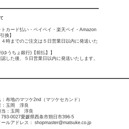
て
ットカード払い・ペイペイ・楽天ペイ・
Amazon
引換】
１４時までのご注文は５日営業日以内に発送いた
(ゆうちょ銀行)【前払】】
確認した後、５日営業日以内に発送いたします。
：布地のマツケ2nd（マツケセカンド）
者：玉岡 淳良
担当：玉岡 淳良
93-0027愛媛県西条市朔日市396-5
メールアドレス：
shopmaster@matsuke.co.jp