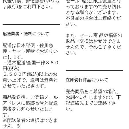
代金引換、郵便振替(ゆうち
セール商品は限定数量とな
ょ銀行)をご利用下さい。
っておりますので売り切れ
となる場合がございます。
不良品の場合はご連絡くだ
さい。
配送業者・送料について
また、セール商 品や福袋の
返品・交換はお受けできま
配送は日本郵便・佐川急
せんので、予めご了承くだ
便・ヤマト運輸でお送りい
さい。
たします。
・通常配送/全国一律８８０
円(税込)
５,５００円(税込)以上のお
買い上げで、送料は無料と
在庫切れ商品について
させていただきます。
完売商品をご希望の場合、
商品発送後、ご登録メール
お調べいたしますので、下
アドレスに追跡番号と配送
記連絡先までご連絡下さ
業者をお知らせいたしま
い。
す。
※配送業者の選択はできま
せん。※