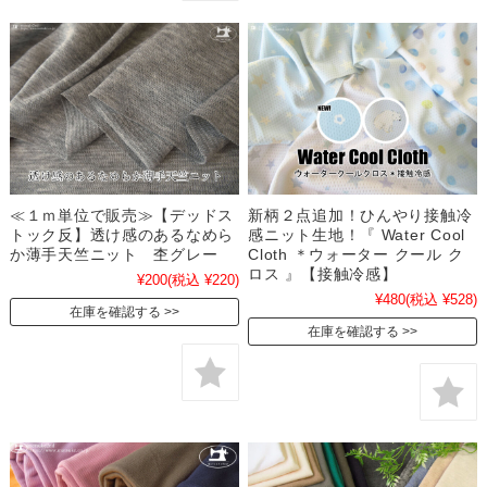
≪１ｍ単位で販売≫【デッドス
新柄２点追加！ひんやり接触冷
トック反】透け感のあるなめら
感ニット生地！『 Water Cool
か薄手天竺ニット 杢グレー
Cloth ＊ウォーター クール ク
ロス 』【接触冷感】
¥200
(税込 ¥220)
¥480
(税込 ¥528)
在庫を確認する
在庫を確認する