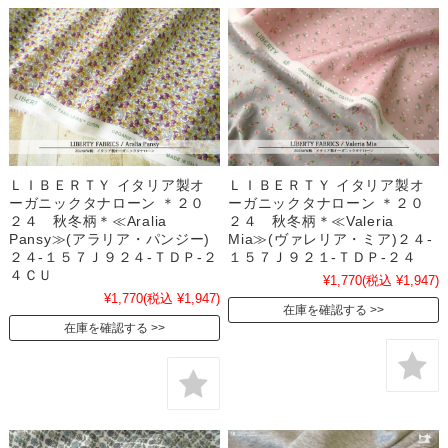
ＬＩＢＥＲＴＹ イタリア製オ
ＬＩＢＥＲＴＹ イタリア製オ
ーガニックタナローン ＊２０
ーガニックタナローン ＊２０
２４ 秋冬柄＊≪Aralia
２４ 秋冬柄＊≪Valeria
Pansy≫(アラリア・パンジー)
Mia≫(ヴァレリア・ミア)２４-
２４-１５７Ｊ９２４-ＴＤＰ-２
１５７Ｊ９２１-ＴＤＰ-２４
４ＣＵ
¥1,770
(税込 ¥1,947)
¥1,770
(税込 ¥1,947)
在庫を確認する
在庫を確認する