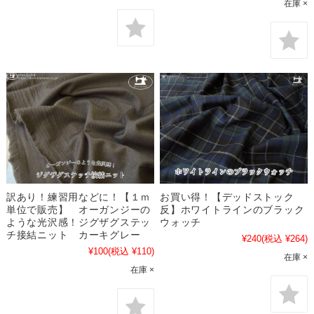
在庫 ×
訳あり！練習用などに！【１ｍ
お買い得！【デッドストック
単位で販売】 オーガンジーの
反】ホワイトラインのブラック
ような光沢感！ジグザグステッ
ウォッチ
チ接結ニット カーキグレー
¥240
(税込 ¥264)
¥100
(税込 ¥110)
在庫 ×
在庫 ×