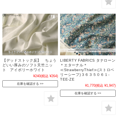
【デッドストック反】 ちょう
LIBERTY FABRICS タナローン
どいい厚みのソフト天竺ニッ
＊エターナル＊
ト アイボリーホワイト
≪StrawberryThief≫(ストロベ
リーシーフ)３６３５０６１-
¥240
(税込 ¥264)
TEE-ZE
在庫を確認する
¥1,770
(税込 ¥1,947)
在庫を確認する