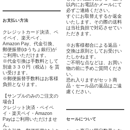
以内にお電話かメールにて
必ずご連絡ください。
すぐにお取替えするか返金
お支払い方法
いたします。その際の送料
は当社負担で対応させてい
クレジットカード決済、ペ
ただきます。
イペイ、楽天ペイ、
Amazon Pay、代金引換、
※お客様都合による返品・
郵便振替(ゆうちょ銀行)が
交換は原則としてお受けい
ご利用いただけます。
たしかねます。
※代金引換は手数料として
ご不明な点などは、お買い
別途３３０円（税込）を 貰
物の前に予めご質問くださ
い受けます。
い。
※郵便振替手数料はお客様
恐れ入りますがセット商
負担となります。
品・セール品の返品はご遠
慮ください。
【サンプルのみのご注文の
場合】
クレジット決済・ペイペ
イ・楽天ペイ・Amazon
Payはご利用いただけませ
セールについて
ん。