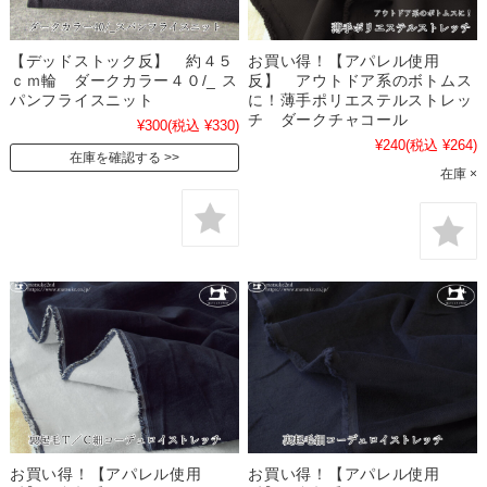
【デッドストック反】 約４５
お買い得！【アパレル使用
ｃｍ輪 ダークカラー４０/_ ス
反】 アウトドア系のボトムス
パンフライスニット
に！薄手ポリエステルストレッ
チ ダークチャコール
¥300
(税込 ¥330)
¥240
(税込 ¥264)
在庫を確認する
在庫 ×
お買い得！【アパレル使用
お買い得！【アパレル使用