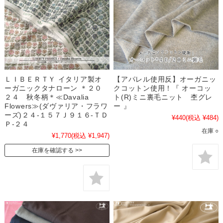
ＬＩＢＥＲＴＹ イタリア製オ
【アパレル使用反】オーガニッ
ーガニックタナローン ＊２０
クコットン使用！『 オーコッ
２４ 秋冬柄＊≪Davalia
ト(R)ミニ裏毛ニット 杢グレ
Flowers≫(ダヴァリア・フラワ
ー 』
ーズ)２４-１５７Ｊ９１６-ＴＤ
¥440
(税込 ¥484)
Ｐ-２４
在庫 ○
¥1,770
(税込 ¥1,947)
在庫を確認する