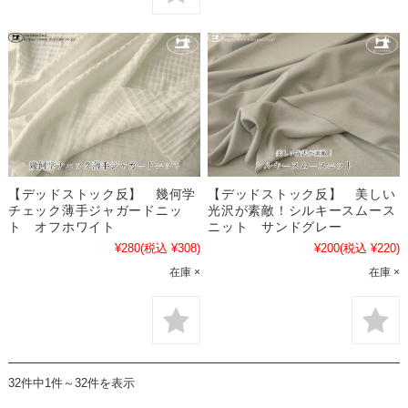
【デッドストック反】 幾何学
【デッドストック反】 美しい
チェック薄手ジャガードニッ
光沢が素敵！シルキースムース
ト オフホワイト
ニット サンドグレー
¥280
(税込 ¥308)
¥200
(税込 ¥220)
在庫 ×
在庫 ×
32件中1件～32件を表示