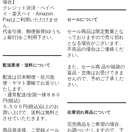
場合】
クレジット決済・ペイペ
イ・楽天ペイ・Amazon
Payはご利用いただけませ
セールについて
ん。
代金引換、郵便振替(ゆうち
セール商品は限定数量とな
ょ銀行)をご利用下さい。
っておりますので売り切れ
となる場合がございます。
不良品の場合はご連絡くだ
さい。
配送業者・送料について
また、セール商 品や福袋の
返品・交換はお受けできま
配送は日本郵便・佐川急
せんので、予めご了承くだ
便・ヤマト運輸でお送りい
さい。
たします。
・通常配送/全国一律８８０
円(税込)
５,５００円(税込)以上のお
買い上げで、送料は無料と
在庫切れ商品について
させていただきます。
完売商品をご希望の場合、
商品発送後、ご登録メール
お調べいたしますので、下