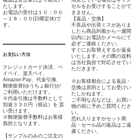
たします。
セルをお受けすることがで
お電話の受付は１０：００
きません。
～１８：００(日曜定休)で
【返品・交換】
す。
不良品や出荷ミスがありま
したら商品到着から一週間
以内にお電話かメールにて
必ずご連絡ください。
すぐにお取替えするか返金
お支払い方法
いたします。その際の送料
は当社負担で対応させてい
クレジットカード決済、ペ
ただきます。
イペイ、楽天ペイ、
Amazon Pay、代金引換、
※お客様都合による返品・
郵便振替(ゆうちょ銀行)が
交換は原則としてお受けい
ご利用いただけます。
たしかねます。
※代金引換は手数料として
ご不明な点などは、お買い
別途３３０円（税込）を 貰
物の前に予めご質問くださ
い受けます。
い。
※郵便振替手数料はお客様
恐れ入りますがセット商
負担となります。
品・セール品の返品はご遠
慮ください。
【サンプルのみのご注文の