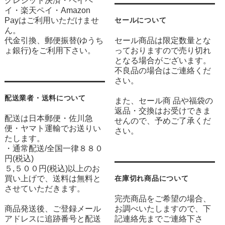
クレジット決済・ペイペ
イ・楽天ペイ・Amazon
Payはご利用いただけませ
セールについて
ん。
代金引換、郵便振替(ゆうち
セール商品は限定数量とな
ょ銀行)をご利用下さい。
っておりますので売り切れ
となる場合がございます。
不良品の場合はご連絡くだ
さい。
配送業者・送料について
また、セール商 品や福袋の
返品・交換はお受けできま
配送は日本郵便・佐川急
せんので、予めご了承くだ
便・ヤマト運輸でお送りい
さい。
たします。
・通常配送/全国一律８８０
円(税込)
５,５００円(税込)以上のお
買い上げで、送料は無料と
在庫切れ商品について
させていただきます。
完売商品をご希望の場合、
商品発送後、ご登録メール
お調べいたしますので、下
アドレスに追跡番号と配送
記連絡先までご連絡下さ