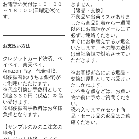
お電話の受付は１０：００
きません。
～１８：００(日曜定休)で
【返品・交換】
す。
不良品や出荷ミスがありま
したら商品到着から一週間
以内にお電話かメールにて
必ずご連絡ください。
すぐにお取替えするか返金
お支払い方法
いたします。その際の送料
は当社負担で対応させてい
クレジットカード決済、ペ
ただきます。
イペイ、楽天ペイ、
Amazon Pay、代金引換、
※お客様都合による返品・
郵便振替(ゆうちょ銀行)が
交換は原則としてお受けい
ご利用いただけます。
たしかねます。
※代金引換は手数料として
ご不明な点などは、お買い
別途３３０円（税込）を 貰
物の前に予めご質問くださ
い受けます。
い。
※郵便振替手数料はお客様
恐れ入りますがセット商
負担となります。
品・セール品の返品はご遠
慮ください。
【サンプルのみのご注文の
場合】