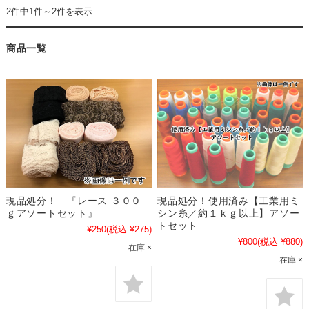
2件中1件～2件を表示
商品一覧
現品処分！ 『レース ３００
現品処分！使用済み【工業用ミ
ｇアソートセット』
シン糸／約１ｋｇ以上】アソー
トセット
¥250
(税込 ¥275)
¥800
(税込 ¥880)
在庫 ×
在庫 ×