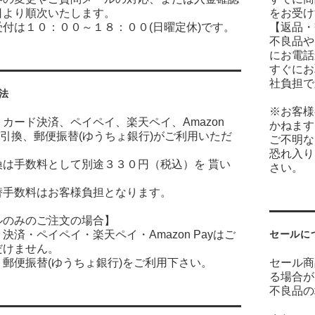
日より順次いたします。
をお受け
付は１０：００～１８：００(日曜定休)です。
【返品・
不良品や
にお電話
すぐにお
社負担で
法
※お客様
カード決済、ペイペイ、楽天ペイ、Amazon
かねます
金引換、郵便振替(ゆうちょ銀行)がご利用いただ
ご不明な
恐れ入り
換は手数料として別途３３０円（税込）を 貰い
さい。
。
替手数料はお客様負担となります。
ルのみのご注文の場合】
決済・ペイペイ・楽天ペイ・Amazon Payはご
セールに
だけません。
郵便振替(ゆうちょ銀行)をご利用下さい。
セール商
る場合が
不良品の