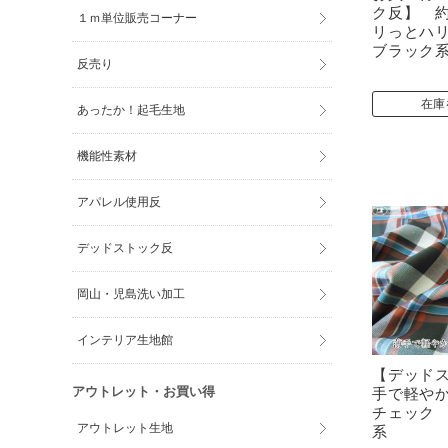
ク反】 
１ｍ単位販売コーナー
リっとハ
ブラック
反売り
在庫
あったか！起毛生地
機能性素材
アパレル使用反
デッドストック反
岡山・児島洗い加工
インテリア生地館
【デッド
アウトレット・お買い得
手で軽や
チェック
アウトレット生地
系