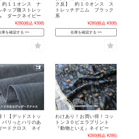
 約１１オンス ナ
ク反】 約１０オンス ス
ルネップ微ストレッ
トレッチデニム ブラック
ム ダークネイビー
系
¥280
(税込 ¥308)
¥280
(税込 ¥308)
在庫を確認する
在庫を確認する
得！【デッドストッ
わけあり！お買い得！コッ
 パリっとハリのあ
トン３０ビエラプリント
ガードクロス ネイ
『動物といえ』ネイビー
¥260
(税込 ¥286)