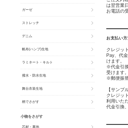
は翌営業
ガーゼ
お電話の受
ストレッチ
デニム
お支払い方
帆布(ハンプ)生地
クレジット
Pay、代
けます。
ラミネート・キルト
※代金引
受けます
撥水・防水生地
※郵便振
舞台衣装生地
【サンプ
クレジット
利用いた
柄でさがす
代金引換、
小物をさがす
芯材・裏地