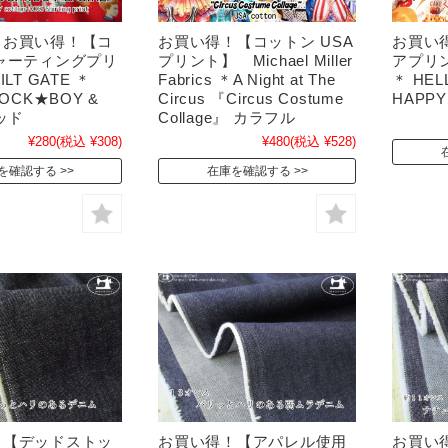
！お買い得！【コ
お買い得！【コットン USA
お買い
ャーティングプリ
プリント】 Michael Miller
アプリン
LT GATE ＊
Fabrics ＊A Night at The
＊ HEL
ROCK★BOY &
Circus 『Circus Costume
HAPPY
ッド
Collage』 カラフル
¥280
(税込 ¥308)
¥480
(税込 ¥528)
を確認する
在庫を確認する
！【デッドストッ
お買い得！【アパレル使用
お買い