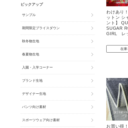
ピックアップ
わけあり
サンプル
ットン シ
ント】 QUI
SUGAR 
期間限定プライスダウン
GIRL レ
秋冬物生地
在庫
春夏物生地
入園・入学コーナー
ブランド生地
デザイナー生地
パンツ向け素材
スポーツウェア向け素材
お買い得