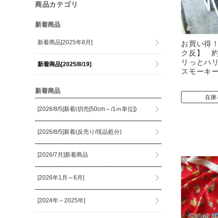
商品カテゴリ
新着商品
新着商品[2025年8月]
お買い得
ク反】 
リっとハ
新着商品[2025/8/19]
スモーキ
新着商品
在庫
[2026/8/5]新着(切売[50cm～/1ｍ単位])
[2026/8/5]新着(反売り/現品処分)
[2026/7月]新着商品
[2026年1月～6月]
[2024年～2025年]