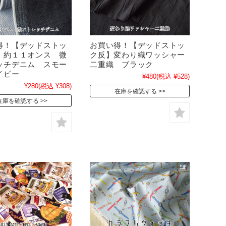
得！【デッドストッ
お買い得！【デッドストッ
 約１１オンス 微
ク反】変わり織ワッシャー
ッチデニム スモー
二重織 ブラック
イビー
¥480
(税込 ¥528)
¥280
(税込 ¥308)
在庫を確認する
在庫を確認する