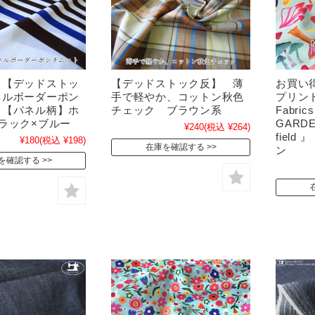
！【デッドストッ
【デッドストック反】 薄
お買い得
ネルボーダーポン
手で軽やか、コットン秋色
プリント】
 【パネル柄】ホ
チェック ブラウン系
Fabric
ラック×ブルー
GARDE
¥240
(税込 ¥264)
fiel
¥180
(税込 ¥198)
在庫を確認する
ン
を確認する