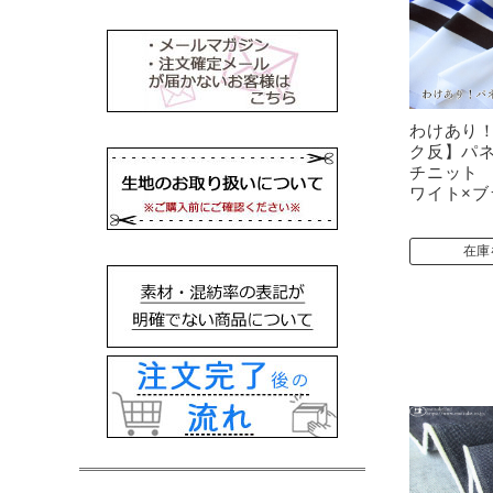
わけあり
ク反】パ
チニット
ワイト×ブ
在庫