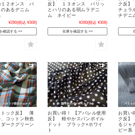
約１２オンス パ
反】 １３オンス パリっ
ク反】
リのあるデニム
とハリのある弱ムラデニ
チュラ
系
ム ネイビー
チデニ
¥280
(税込 ¥308)
¥280
(税込 ¥308)
を確認する
在庫を確認する
ストック反】 薄
お買い得！ 【アパレル使用
お買い
か、コットン秋色
反】 軽やかスパンボイル
ク反】
 ダークグリーン
ドット ブラック×ホワイ
るジャ
ト
ビー系