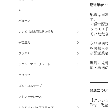
配送業者・
糸
配送は日
す。
パターン
・通常配送
５,５００
レシピ（対象商品購入特典）
ていただ
手芸道具
商品発送
をお知ら
※配送業
ファスナー
当店に返
ボタン・マジックシート
却・再送
クリップ
ゴム・ゴムテープ
発送につい
ストレッチレース
【クレジ
Pay・
代金
ふちどり・バイアステープ