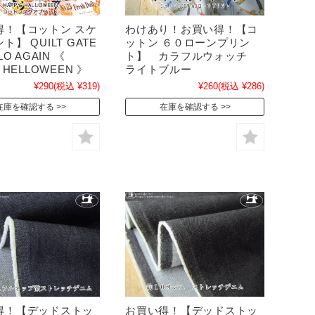
得！【コットン スケ
わけあり！お買い得！【コ
ト】 QUILT GATE
ットン ６０ローンプリン
LO AGAIN 《
ト】 カラフルウォッチ
 HELLOWEEN 》
ライトブルー
¥290
(税込 ¥319)
¥260
(税込 ¥286)
在庫を確認する
在庫を確認する
得！【デッドストッ
お買い得！【デッドストッ