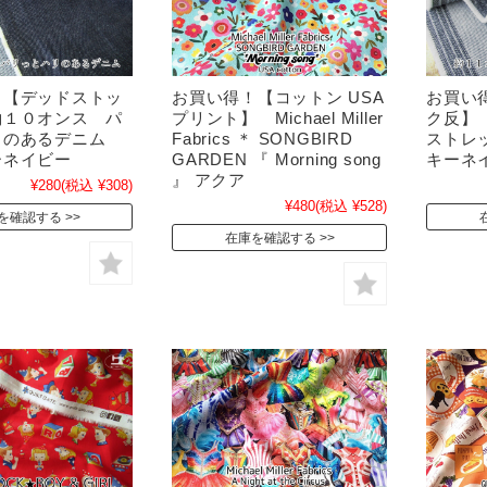
！【デッドストッ
お買い得！【コットン USA
お買い
約１０オンス パ
プリント】 Michael Miller
ク反】
リのあるデニム
Fabrics ＊ SONGBIRD
ストレ
ーネイビー
GARDEN 『 Morning song
キーネ
』 アクア
¥280
(税込 ¥308)
¥480
(税込 ¥528)
を確認する
在庫を確認する