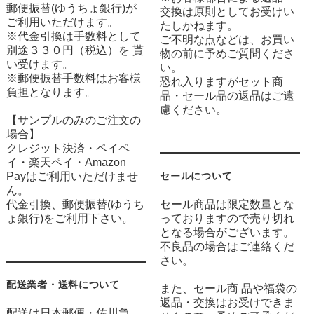
郵便振替(ゆうちょ銀行)が
交換は原則としてお受けい
ご利用いただけます。
たしかねます。
※代金引換は手数料として
ご不明な点などは、お買い
別途３３０円（税込）を 貰
物の前に予めご質問くださ
い受けます。
い。
※郵便振替手数料はお客様
恐れ入りますがセット商
負担となります。
品・セール品の返品はご遠
慮ください。
【サンプルのみのご注文の
場合】
クレジット決済・ペイペ
イ・楽天ペイ・Amazon
Payはご利用いただけませ
セールについて
ん。
代金引換、郵便振替(ゆうち
セール商品は限定数量とな
ょ銀行)をご利用下さい。
っておりますので売り切れ
となる場合がございます。
不良品の場合はご連絡くだ
さい。
配送業者・送料について
また、セール商 品や福袋の
返品・交換はお受けできま
配送は日本郵便・佐川急