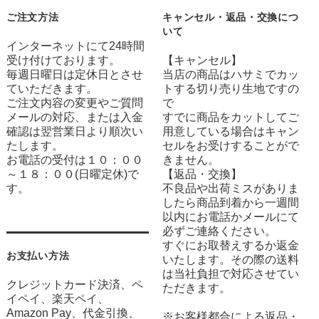
ご注文方法
キャンセル・返品・交換につ
いて
インターネットにて24時間
受け付けております。
【キャンセル】
毎週日曜日は定休日とさせ
当店の商品はハサミでカッ
ていただきます。
トする切り売り生地ですの
ご注文内容の変更やご質問
で
メールの対応、または入金
すでに商品をカットしてご
確認は翌営業日より順次い
用意している場合はキャン
たします。
セルをお受けすることがで
お電話の受付は１０：００
きません。
～１８：００(日曜定休)で
【返品・交換】
す。
不良品や出荷ミスがありま
したら商品到着から一週間
以内にお電話かメールにて
必ずご連絡ください。
すぐにお取替えするか返金
お支払い方法
いたします。その際の送料
は当社負担で対応させてい
クレジットカード決済、ペ
ただきます。
イペイ、楽天ペイ、
Amazon Pay、代金引換、
※お客様都合による返品・