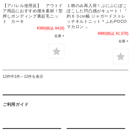
【アパレル使用反】 アウトド
１柄のみ再入荷！ぷにぷにぽこ
ア用品におすすめ撥水素材！型
ぽこした凹凸感がキュート！『
押しボンディング裏起毛ニッ
約６３cm幅 ジャガードストレ
ト カーキ
ッチキルトニット＊ふわPOCO
マカロン 』
¥380
(税込 ¥418)
¥980
(税込 ¥1,078)
在庫 ×
在庫 ×
12件中1件～12件を表示
ご利用ガイド