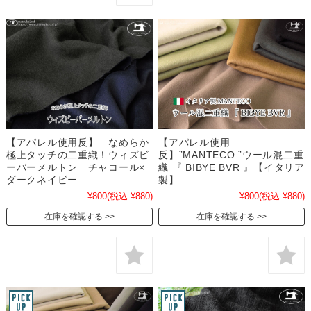
【アパレル使用反】 なめらか
【アパレル使用
極上タッチの二重織！ウィズビ
反】”MANTECO ”ウール混二重
ーバーメルトン チャコール×
織 『 BIBYE BVR 』【イタリア
ダークネイビー
製】
¥800
(税込 ¥880)
¥800
(税込 ¥880)
在庫を確認する
在庫を確認する