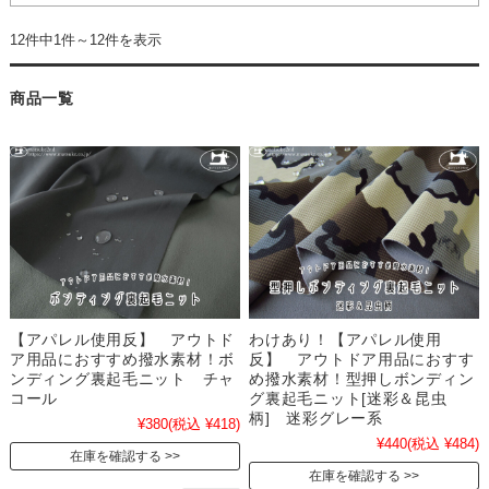
12件中1件～12件を表示
商品一覧
【アパレル使用反】 アウトド
わけあり！【アパレル使用
ア用品におすすめ撥水素材！ボ
反】 アウトドア用品におすす
ンディング裏起毛ニット チャ
め撥水素材！型押しボンディン
コール
グ裏起毛ニット[迷彩＆昆虫
柄] 迷彩グレー系
¥380
(税込 ¥418)
¥440
(税込 ¥484)
在庫を確認する
在庫を確認する