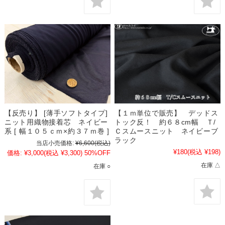
【反売り】 [薄手ソフトタイプ]
【１ｍ単位で販売】 デッドス
ニット用織物接着芯 ネイビー
トック反！ 約６８cm幅 Ｔ/
系 [ 幅１０５ｃｍ×約３７ｍ巻 ]
Ｃスムースニット ネイビーブ
ラック
当店小売価格:
¥6,600
(税込)
¥180
(税込 ¥198)
価格:
¥3,000
(税込 ¥3,300)
50%OFF
在庫 △
在庫 ○