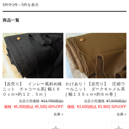
5件中1件～5件を表示
商品一覧
【反売り】 インレー風斜め織
わけあり！【反売り】 圧縮ウ
ニット チャコール系[ 幅１６
ールニット ダークキャメル系
０ｃｍ×約１２．５ｍ ]
[ 幅１３５ｃｍ×約６ｍ巻 ]
当店小売価格:
¥13,750
(税込)
当店小売価格:
¥7,920
(税込)
価格:
¥5,000
(税込 ¥5,500)
60%OFF
価格:
¥3,600
(税込 ¥3,960)
50%OFF
在庫 ○
在庫 ○