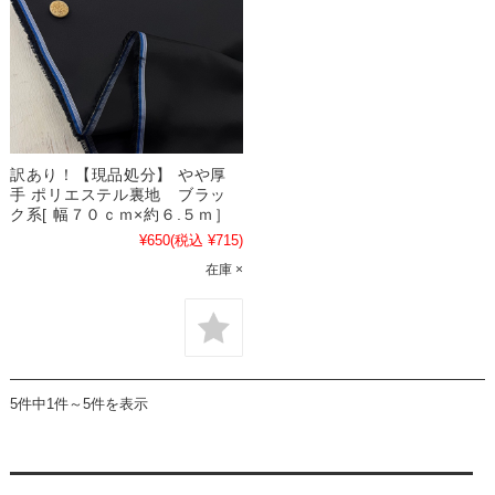
訳あり！【現品処分】 やや厚
手 ポリエステル裏地 ブラッ
ク系[ 幅７０ｃｍ×約６.５ｍ］
¥650
(税込 ¥715)
在庫 ×
5件中1件～5件を表示