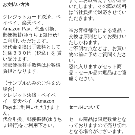
すぐにお取替えするか返金
お支払い方法
いたします。その際の送料
は当社負担で対応させてい
クレジットカード決済、ペ
ただきます。
イペイ、楽天ペイ、
Amazon Pay、代金引換、
※お客様都合による返品・
郵便振替(ゆうちょ銀行)が
交換は原則としてお受けい
ご利用いただけます。
たしかねます。
※代金引換は手数料として
ご不明な点などは、お買い
別途３３０円（税込）を 貰
物の前に予めご質問くださ
い受けます。
い。
※郵便振替手数料はお客様
恐れ入りますがセット商
負担となります。
品・セール品の返品はご遠
慮ください。
【サンプルのみのご注文の
場合】
クレジット決済・ペイペ
イ・楽天ペイ・Amazon
Payはご利用いただけませ
セールについて
ん。
代金引換、郵便振替(ゆうち
セール商品は限定数量とな
ょ銀行)をご利用下さい。
っておりますので売り切れ
となる場合がございます。