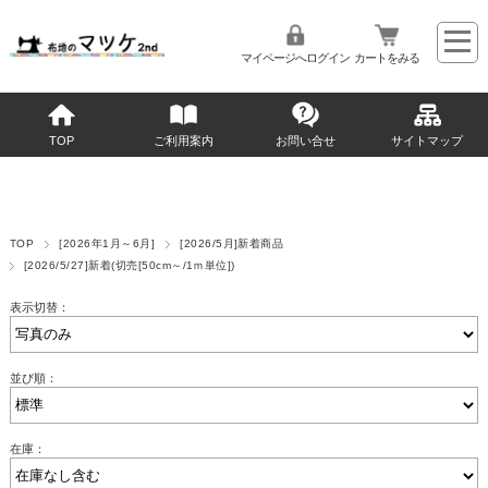
マイページへログイン
カートをみる
TOP
ご利用案内
お問い合せ
サイトマップ
TOP
[2026年1月～6月]
[2026/5月]新着商品
[2026/5/27]新着(切売[50cm～/1ｍ単位])
表示切替：
並び順：
在庫：