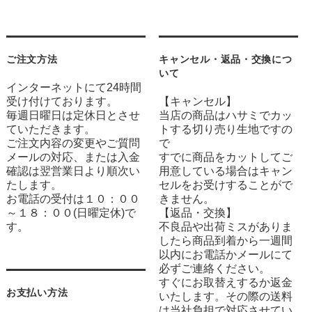
ご注文方法
キャンセル・返品・交換につ
いて
インターネットにて24時間
受け付けております。
【キャンセル】
毎週日曜日は定休日とさせ
当店の商品はハサミでカッ
ていただきます。
トする切り売り生地ですの
ご注文内容の変更やご質問
で
メールの対応、または入金
すでに商品をカットしてご
確認は翌営業日より順次い
用意している場合はキャン
たします。
セルをお受けすることがで
お電話の受付は１０：００
きません。
～１８：００(日曜定休)で
【返品・交換】
す。
不良品や出荷ミスがありま
したら商品到着から一週間
以内にお電話かメールにて
必ずご連絡ください。
すぐにお取替えするか返金
お支払い方法
いたします。その際の送料
は当社負担で対応させてい