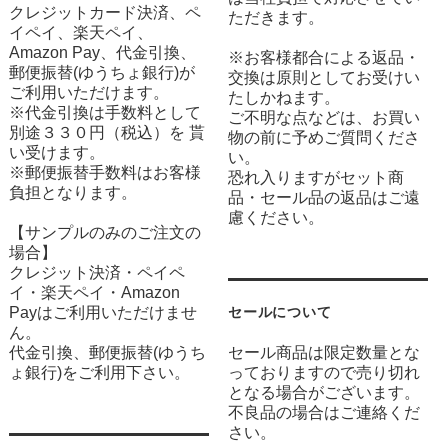
クレジットカード決済、ペ
ただきます。
イペイ、楽天ペイ、
Amazon Pay、代金引換、
※お客様都合による返品・
郵便振替(ゆうちょ銀行)が
交換は原則としてお受けい
ご利用いただけます。
たしかねます。
※代金引換は手数料として
ご不明な点などは、お買い
別途３３０円（税込）を 貰
物の前に予めご質問くださ
い受けます。
い。
※郵便振替手数料はお客様
恐れ入りますがセット商
負担となります。
品・セール品の返品はご遠
慮ください。
【サンプルのみのご注文の
場合】
クレジット決済・ペイペ
イ・楽天ペイ・Amazon
Payはご利用いただけませ
セールについて
ん。
代金引換、郵便振替(ゆうち
セール商品は限定数量とな
ょ銀行)をご利用下さい。
っておりますので売り切れ
となる場合がございます。
不良品の場合はご連絡くだ
さい。