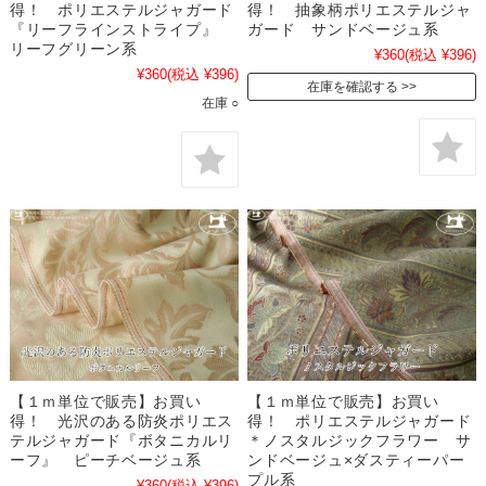
得！ ポリエステルジャガード
得！ 抽象柄ポリエステルジャ
『リーフラインストライプ』
ガード サンドベージュ系
リーフグリーン系
¥360
(税込 ¥396)
¥360
(税込 ¥396)
在庫を確認する
在庫 ○
【１ｍ単位で販売】お買い
【１ｍ単位で販売】お買い
得！ 光沢のある防炎ポリエス
得！ ポリエステルジャガード
テルジャガード『ボタニカルリ
＊ノスタルジックフラワー サ
ーフ』 ピーチベージュ系
ンドベージュ×ダスティーパー
プル系
¥360
(税込 ¥396)