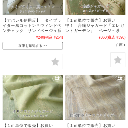
【アパレル使用反】 タイプラ
【１ｍ単位で販売】お買い
イター風コットン＊ウィンドペ
得！ 合繊ジャガード『エレガ
ンチェック サンドベージュ系
ントガーデン』 ベージュ系
¥240
(税込 ¥264)
¥360
(税込 ¥396)
在庫 ○
在庫を確認する
【１ｍ単位で販売】お買い
【１ｍ単位で販売】お買い