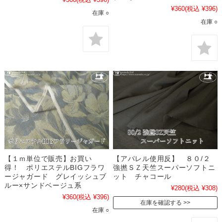
¥360
(税込 ¥396)
在庫 ○
在庫 ○
【１ｍ単位で販売】お買い
【アパレル使用反】 ８０/２
得！ ポリエステルBIGフラワ
強撚ＳＺ天竺スーパーソフトニ
ージャガード グレイッシュブ
ット チャコール
ルー×サンドベージュ系
¥280
(税込 ¥308)
¥360
(税込 ¥396)
在庫を確認する
在庫 ○