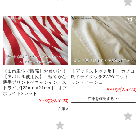
《１ｍ単位で販売》お買い得！
【デッドストック反】 カノコ
【アパレル使用反】 軽やかな
風ドライタッチ2WAYニット
薄手プリントベネッシャン ス
サンドベージュ
トライプ[22mm×21mm] オフ
¥200
(税込 ¥220)
ホワイト×レッド
在庫を確認する
¥200
(税込 ¥220)
在庫 ○