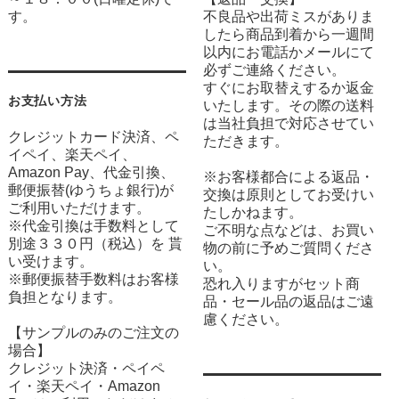
す。
不良品や出荷ミスがありま
したら商品到着から一週間
以内にお電話かメールにて
必ずご連絡ください。
すぐにお取替えするか返金
お支払い方法
いたします。その際の送料
は当社負担で対応させてい
クレジットカード決済、ペ
ただきます。
イペイ、楽天ペイ、
Amazon Pay、代金引換、
※お客様都合による返品・
郵便振替(ゆうちょ銀行)が
交換は原則としてお受けい
ご利用いただけます。
たしかねます。
※代金引換は手数料として
ご不明な点などは、お買い
別途３３０円（税込）を 貰
物の前に予めご質問くださ
い受けます。
い。
※郵便振替手数料はお客様
恐れ入りますがセット商
負担となります。
品・セール品の返品はご遠
慮ください。
【サンプルのみのご注文の
場合】
クレジット決済・ペイペ
イ・楽天ペイ・Amazon