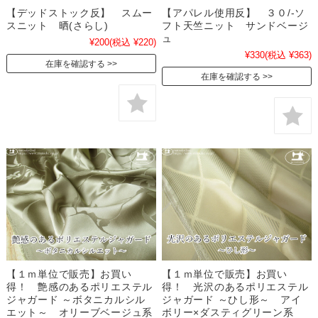
【デッドストック反】 スムー
【アパレル使用反】 ３０/-ソ
スニット 晒(さらし)
フト天竺ニット サンドベージ
ュ
¥200
(税込 ¥220)
¥330
(税込 ¥363)
在庫を確認する
在庫を確認する
【１ｍ単位で販売】お買い
【１ｍ単位で販売】お買い
得！ 艶感のあるポリエステル
得！ 光沢のあるポリエステル
ジャガード ～ボタニカルシル
ジャガード ～ひし形～ アイ
エット～ オリーブベージュ系
ボリー×ダスティグリーン系