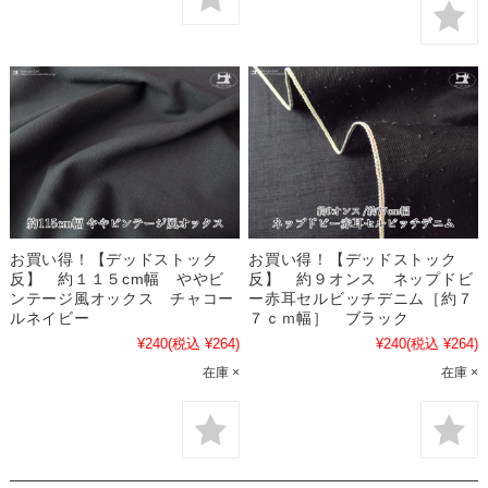
お買い得！【デッドストック
お買い得！【デッドストック
反】 約１１５cm幅 ややビ
反】 約９オンス ネップドビ
ンテージ風オックス チャコー
ー赤耳セルビッチデニム［約７
ルネイビー
７ｃｍ幅］ ブラック
¥240
(税込 ¥264)
¥240
(税込 ¥264)
在庫 ×
在庫 ×