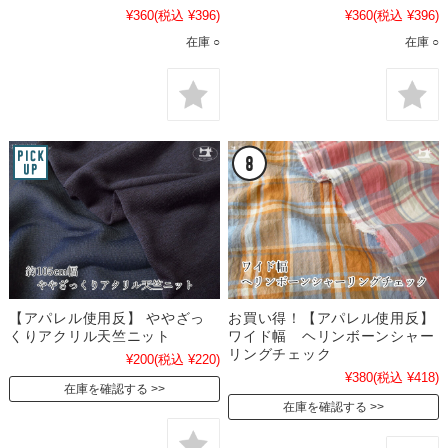
¥360
(税込 ¥396)
¥360
(税込 ¥396)
在庫 ○
在庫 ○
【アパレル使用反】 ややざっ
お買い得！【アパレル使用反】
くりアクリル天竺ニット
ワイド幅 ヘリンボーンシャー
リングチェック
¥200
(税込 ¥220)
¥380
(税込 ¥418)
在庫を確認する
在庫を確認する