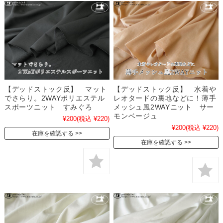
【デッドストック反】 マット
【デッドストック反】 水着や
でさらり。2WAYポリエステル
レオタードの裏地などに！薄手
スポーツニット すみぐろ
メッシュ風2WAYニット サー
モンベージュ
¥200
(税込 ¥220)
¥200
(税込 ¥220)
在庫を確認する
在庫を確認する