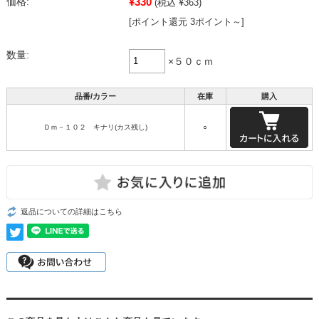
¥330
価格:
(税込 ¥363)
[ポイント還元 3ポイント～]
数量:
×５０ｃｍ
品番/カラー
在庫
購入
Ｄｍ－１０２ キナリ(カス残し)
○
返品についての詳細はこちら