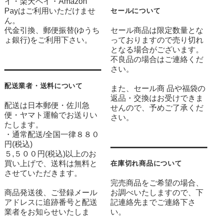
イ・楽天ペイ・Amazon
Payはご利用いただけませ
セールについて
ん。
代金引換、郵便振替(ゆうち
セール商品は限定数量とな
ょ銀行)をご利用下さい。
っておりますので売り切れ
となる場合がございます。
不良品の場合はご連絡くだ
さい。
配送業者・送料について
また、セール商 品や福袋の
返品・交換はお受けできま
配送は日本郵便・佐川急
せんので、予めご了承くだ
便・ヤマト運輸でお送りい
さい。
たします。
・通常配送/全国一律８８０
円(税込)
５,５００円(税込)以上のお
買い上げで、送料は無料と
在庫切れ商品について
させていただきます。
完売商品をご希望の場合、
商品発送後、ご登録メール
お調べいたしますので、下
アドレスに追跡番号と配送
記連絡先までご連絡下さ
業者をお知らせいたしま
い。