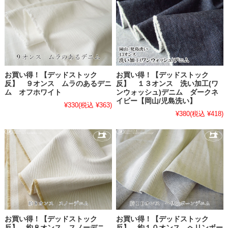
お買い得！【デッドストック
お買い得！【デッドストック
反】 ９オンス ムラのあるデニ
反】 １３オンス 洗い加工(ワ
ム オフホワイト
ンウォッシュ)デニム ダークネ
イビー【岡山/児島洗い】
¥330
(税込 ¥363)
¥380
(税込 ¥418)
お買い得！【デッドストック
お買い得！【デッドストック
反】 約８オンス スノーデニ
反】 約１０オンス ヘリンボー