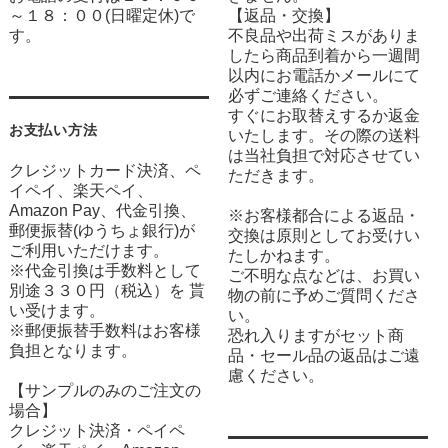
～１８：００(日曜定休)で
【返品・交換】
す。
不良品や出荷ミスがありま
したら商品到着から一週間
以内にお電話かメールにて
必ずご連絡ください。
すぐにお取替えするか返金
お支払い方法
いたします。その際の送料
は当社負担で対応させてい
クレジットカード決済、ペ
ただきます。
イペイ、楽天ペイ、
Amazon Pay、代金引換、
※お客様都合による返品・
郵便振替(ゆうちょ銀行)が
交換は原則としてお受けい
ご利用いただけます。
たしかねます。
※代金引換は手数料として
ご不明な点などは、お買い
別途３３０円（税込）を 貰
物の前に予めご質問くださ
い受けます。
い。
※郵便振替手数料はお客様
恐れ入りますがセット商
負担となります。
品・セール品の返品はご遠
慮ください。
【サンプルのみのご注文の
場合】
クレジット決済・ペイペ