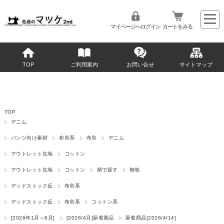
マイページへログイン
カートをみる
TOP
ご利用案内
お問い合せ
サイトマップ
TOP
デニム
パンツ向け素材
布帛系
布帛
デニム
アウトレット生地
コットン
アウトレット生地
コットン
柄で探す
無地
デッドストック反
布帛系
デッドストック反
布帛系
コットン系
[2026年1月～6月]
[2026/4月]新着商品
新着商品[2026/4/14]