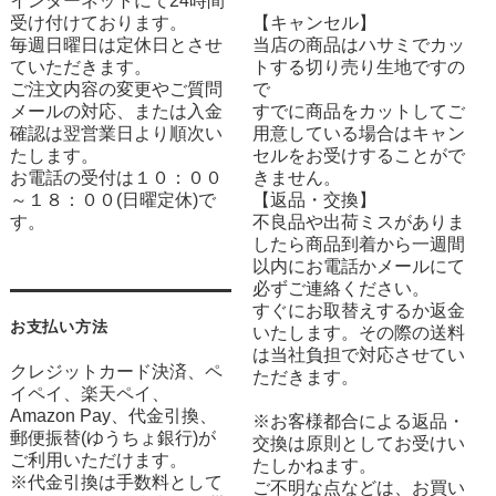
インターネットにて24時間
受け付けております。
【キャンセル】
毎週日曜日は定休日とさせ
当店の商品はハサミでカッ
ていただきます。
トする切り売り生地ですの
ご注文内容の変更やご質問
で
メールの対応、または入金
すでに商品をカットしてご
確認は翌営業日より順次い
用意している場合はキャン
たします。
セルをお受けすることがで
お電話の受付は１０：００
きません。
～１８：００(日曜定休)で
【返品・交換】
す。
不良品や出荷ミスがありま
したら商品到着から一週間
以内にお電話かメールにて
必ずご連絡ください。
すぐにお取替えするか返金
お支払い方法
いたします。その際の送料
は当社負担で対応させてい
クレジットカード決済、ペ
ただきます。
イペイ、楽天ペイ、
Amazon Pay、代金引換、
※お客様都合による返品・
郵便振替(ゆうちょ銀行)が
交換は原則としてお受けい
ご利用いただけます。
たしかねます。
※代金引換は手数料として
ご不明な点などは、お買い