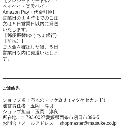
【クレジットカード払い・
ペイペイ・楽天ペイ・
Amazon Pay・
代金引換】
営業日の１４時までのご注
文は５日営業日以内に発送
いたします。
【郵便振替(ゆうちょ銀行)
【前払】】
ご入金を確認した後、５日
営業日以内に発送いたしま
す。
ご連絡先
ショップ名：布地のマツケ2nd（マツケセカンド）
運営責任者：玉岡 淳良
ショップ担当：玉岡 淳良
所在地：〒793-0027愛媛県西条市朔日市396-5
お問合せメールアドレス：
shopmaster@matsuke.co.jp