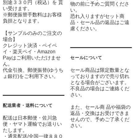
別途３３０円（税込）を 貰
物の前に予めご質問くださ
い受けます。
い。
※郵便振替手数料はお客様
恐れ入りますがセット商
負担となります。
品・セール品の返品はご遠
慮ください。
【サンプルのみのご注文の
場合】
クレジット決済・ペイペ
イ・楽天ペイ・Amazon
Payはご利用いただけませ
セールについて
ん。
代金引換、郵便振替(ゆうち
セール商品は限定数量とな
ょ銀行)をご利用下さい。
っておりますので売り切れ
となる場合がございます。
不良品の場合はご連絡くだ
さい。
配送業者・送料について
また、セール商 品や福袋の
返品・交換はお受けできま
配送は日本郵便・佐川急
せんので、予めご了承くだ
便・ヤマト運輸でお送りい
さい。
たします。
・通常配送/全国一律８８０