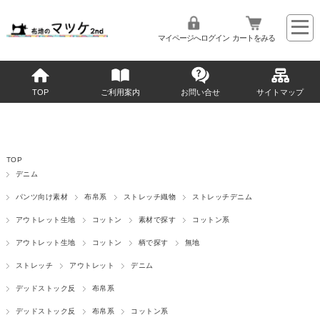
マイページへログイン
カートをみる
TOP
ご利用案内
お問い合せ
サイトマップ
TOP
デニム
パンツ向け素材
布帛系
ストレッチ織物
ストレッチデニム
アウトレット生地
コットン
素材で探す
コットン系
アウトレット生地
コットン
柄で探す
無地
ストレッチ
アウトレット
デニム
デッドストック反
布帛系
デッドストック反
布帛系
コットン系