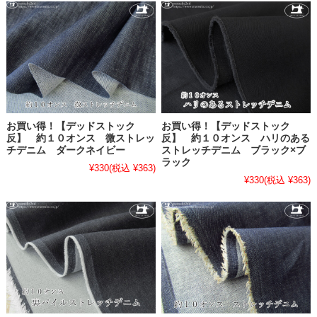
お買い得！【デッドストック
お買い得！【デッドストック
反】 約１０オンス 微ストレッ
反】 約１０オンス ハリのある
チデニム ダークネイビー
ストレッチデニム ブラック×ブ
ラック
¥330
(税込 ¥363)
¥330
(税込 ¥363)