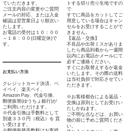
ていただきます。
トする切り売り生地ですの
ご注文内容の変更やご質問
で
メールの対応、または入金
すでに商品をカットしてご
確認は翌営業日より順次い
用意している場合はキャン
たします。
セルをお受けすることがで
お電話の受付は１０：００
きません。
～１８：００(日曜定休)で
【返品・交換】
す。
不良品や出荷ミスがありま
したら商品到着から一週間
以内にお電話かメールにて
必ずご連絡ください。
すぐにお取替えするか返金
お支払い方法
いたします。その際の送料
は当社負担で対応させてい
クレジットカード決済、ペ
ただきます。
イペイ、楽天ペイ、
Amazon Pay、代金引換、
※お客様都合による返品・
郵便振替(ゆうちょ銀行)が
交換は原則としてお受けい
ご利用いただけます。
たしかねます。
※代金引換は手数料として
ご不明な点などは、お買い
別途３３０円（税込）を 貰
物の前に予めご質問くださ
い受けます。
い。
※郵便振替手数料はお客様