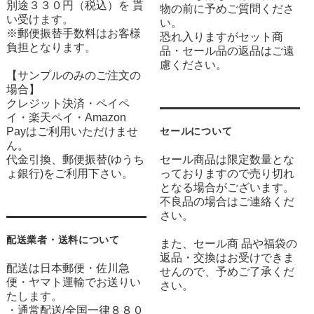
別途３３０円（税込）を 貰
物の前に予めご質問くださ
い受けます。
い。
※郵便振替手数料はお客様
恐れ入りますがセット商
負担となります。
品・セール品の返品はご遠
慮ください。
【サンプルのみのご注文の
場合】
クレジット決済・ペイペ
イ・楽天ペイ・Amazon
Payはご利用いただけませ
セールについて
ん。
代金引換、郵便振替(ゆうち
セール商品は限定数量とな
ょ銀行)をご利用下さい。
っておりますので売り切れ
となる場合がございます。
不良品の場合はご連絡くだ
さい。
配送業者・送料について
また、セール商 品や福袋の
返品・交換はお受けできま
配送は日本郵便・佐川急
せんので、予めご了承くだ
便・ヤマト運輸でお送りい
さい。
たします。
・通常配送/全国一律８８０