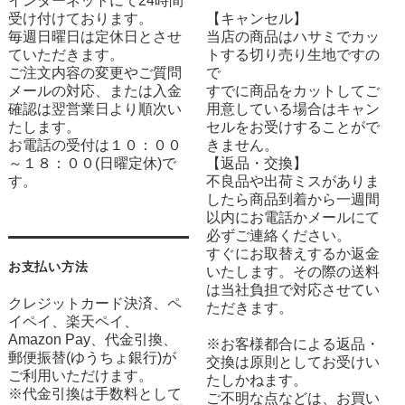
インターネットにて24時間
受け付けております。
【キャンセル】
毎週日曜日は定休日とさせ
当店の商品はハサミでカッ
ていただきます。
トする切り売り生地ですの
ご注文内容の変更やご質問
で
メールの対応、または入金
すでに商品をカットしてご
確認は翌営業日より順次い
用意している場合はキャン
たします。
セルをお受けすることがで
お電話の受付は１０：００
きません。
～１８：００(日曜定休)で
【返品・交換】
す。
不良品や出荷ミスがありま
したら商品到着から一週間
以内にお電話かメールにて
必ずご連絡ください。
すぐにお取替えするか返金
お支払い方法
いたします。その際の送料
は当社負担で対応させてい
クレジットカード決済、ペ
ただきます。
イペイ、楽天ペイ、
Amazon Pay、代金引換、
※お客様都合による返品・
郵便振替(ゆうちょ銀行)が
交換は原則としてお受けい
ご利用いただけます。
たしかねます。
※代金引換は手数料として
ご不明な点などは、お買い