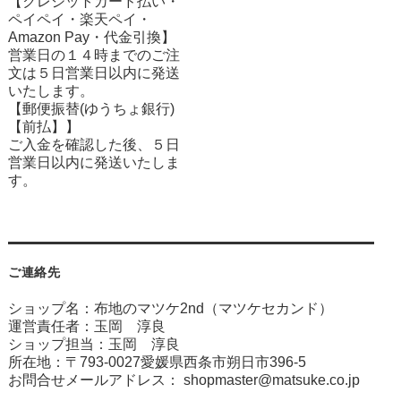
【クレジットカード払い・
ペイペイ・楽天ペイ・
Amazon Pay・
代金引換】
営業日の１４時までのご注
文は５日営業日以内に発送
いたします。
【郵便振替(ゆうちょ銀行)
【前払】】
ご入金を確認した後、５日
営業日以内に発送いたしま
す。
ご連絡先
ショップ名：布地のマツケ2nd（マツケセカンド）
運営責任者：玉岡 淳良
ショップ担当：玉岡 淳良
所在地：〒793-0027愛媛県西条市朔日市396-5
お問合せメールアドレス：
shopmaster@matsuke.co.jp